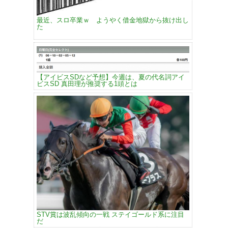
最近、スロ卒業ｗ ようやく借金地獄から抜け出し
た
【アイビスSDなど予想】今週は、夏の代名詞アイ
ビスSD 真田理が推奨する1頭とは
STV賞は波乱傾向の一戦 ステイゴールド系に注目
だ