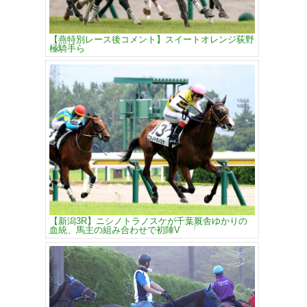
【燕特別レース後コメント】スイートオレンジ荻野
極騎手ら
【新潟3R】ニシノトラノスケが千葉厩舎ゆかりの
血統、馬主の組み合わせで初陣V 「