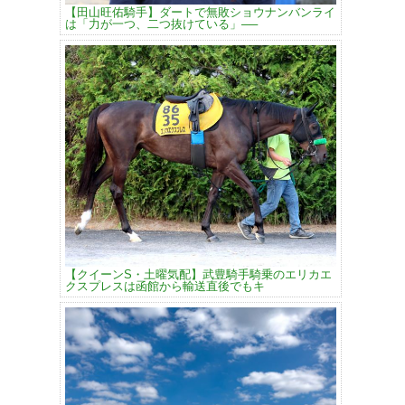
【田山旺佑騎手】ダートで無敗ショウナンバンライ
は「力が一つ、二つ抜けている」──
【クイーンS・土曜気配】武豊騎手騎乗のエリカエ
クスプレスは函館から輸送直後でもキ