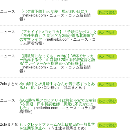
ニュース
【七夕賞予想】○○な差し馬が狙い目に？
あとで読む
（netkeiba.com - ニュース・コラム新着情
報）
ニュース
【アカイイト×ヨカヨカ】「子煩悩なボス」と
あとで読む
「放任主義」？ 対照的な2頭が送る北海道で
のママライフ
（netkeiba.com - ニュース・コ
ラム新着情報）
ニュース
【調教師になっても、with佑】W杯でサッカ
あとで読む
ー熱高まる今、山口智U-20日本代表監督と語
る“プレイヤーから指導者へ”の転身(1)
（netkeiba.com - ニュース・コラム新着情
報）
2ch/まとめ
松山騎手と坂井騎手はなんか若手感ずっとあ
あとで読む
るわ 他
（ハロン棒ch -競馬まとめ-）
ニュース
仏G2勝ち馬アロヒアリイは脚部不安で五稜郭
あとで読む
Sを回避 田中博調教師「脚元に不安が出ま
した」
（netkeiba.com - ニュース・コラム新
着情報）
2ch/まとめ
ビッグレッドファームが土日祝日の一般見学
あとで読む
を無期限休止へ
（うま速＠競馬まとめ）