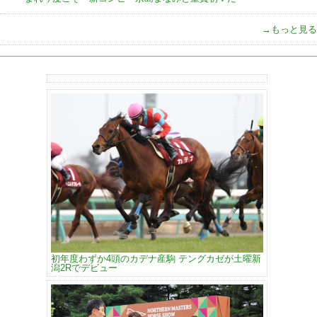
→もっと見る
初年度わずか4頭のカデナ産駒 テングカゼが土曜新
潟2Rでデビュー