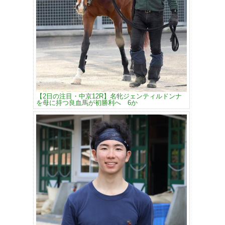
【2日の注目・中京12R】名牝ジェンティルドンナ
を母に持つ良血馬が初勝利へ 6か