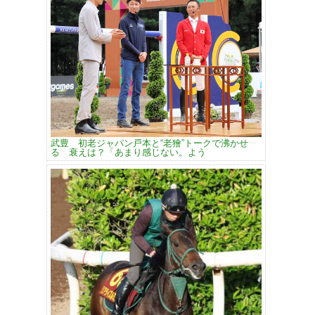
武豊 初老ジャパン戸本と“老獪”トークで沸かせ
る 衰えは？「あまり感じない。よう