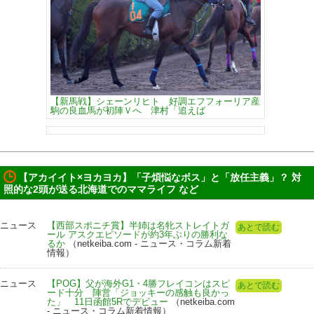
【新馬戦】シェーンリヒト 好調エフフォーリア産
駒の良血馬が初陣Ｖへ 津村「追えば
【アカイイト×ヨカヨカ】「子煩悩なボス」と「放任主義」？ 対
照的な2頭が送る北海道でのママライフ など
ニュース
【西部スポニチ賞】半姉は名牝ストレイトガ
あとで読む
ール アスクエピソードが約3年ぶりの勝利な
るか
（netkeiba.com - ニュース・コラム新着
情報）
ニュース
【POG】父が海外G1・4勝フレイコンはスピ
あとで読む
ード十分 陣営「ジョッキーの感触も良かっ
た」 11日函館5Rでデビュー
（netkeiba.com
- ニュース・コラム新着情報）