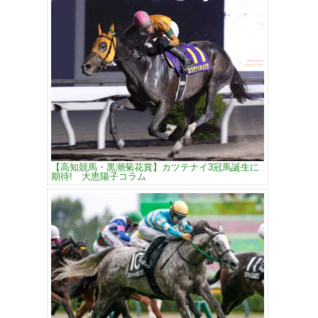
【高知競馬・黒潮菊花賞】カツテナイ3冠馬誕生に
期待! 大恵陽子コラム