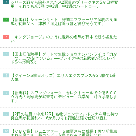
シリーズ戦から除外された米2冠目のプリークネスSが日程変
3
更 それでも米3冠は中2週、中1週のハードローテ
【新馬戦】シェーンリヒト 好調エフフォーリア産駒の良血
4
馬が初陣Ｖへ 津村「追えば追うほど伸びそうです」
「キングジョージ」のように世界の名馬が日本で競う姿見た
5
い
【田山旺佑騎手】ダートで無敗ショウナンバンライは「力が
6
一つ、二つ抜けている」──ブレイク中の若武者が語るレパー
ドSへの手応え
【クイーンS前日オッズ】エリカエクスプレスが2.8倍で1番
7
人気
【新馬戦】スワッグウォーク セレクトセールで２億５００
8
０万円の高額馬が武豊背にデビュー 武幸師「能力は感じま
す」
【2日の注目・中京12R】名牝ジェンティルドンナを母に持つ
9
良血馬が初勝利へ 6か月ぶりも距離短縮で仕切り直し
【ＣＢＣ賞】ジェニファー ５歳夏さらに成長！再び斤量恵
10
まれ今度こそ 新コンビ・永島まなみと重賞初Ｖだ