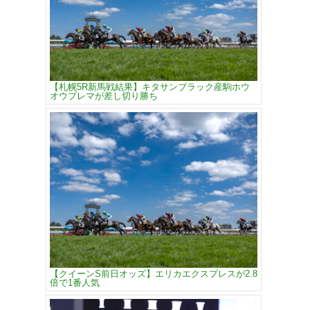
【札幌5R新馬戦結果】キタサンブラック産駒ホウ
オウプレマが差し切り勝ち
【クイーンS前日オッズ】エリカエクスプレスが2.8
倍で1番人気