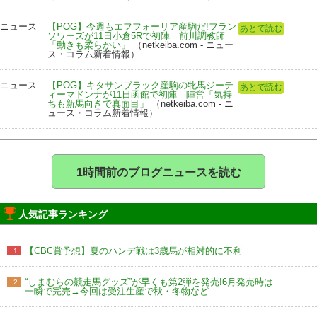
ニュース
【POG】今週もエフフォーリア産駒だ!フラン
あとで読む
ソワーズが11日小倉5Rで初陣 前川調教師
「動きも柔らかい」
（netkeiba.com - ニュー
ス・コラム新着情報）
ニュース
【POG】キタサンブラック産駒の牝馬ジーテ
あとで読む
ィーマドンナが11日函館で初陣 陣営「気持
ちも新馬向きで真面目」
（netkeiba.com - ニ
ュース・コラム新着情報）
1時間前のブログニュースを読む
人気記事ランキング
【CBC賞予想】夏のハンデ戦は3歳馬が相対的に不利
1
“しまむらの競走馬グッズ”が早くも第2弾を発売!6月発売時は
2
一瞬で完売→今回は受注生産で秋・冬物など