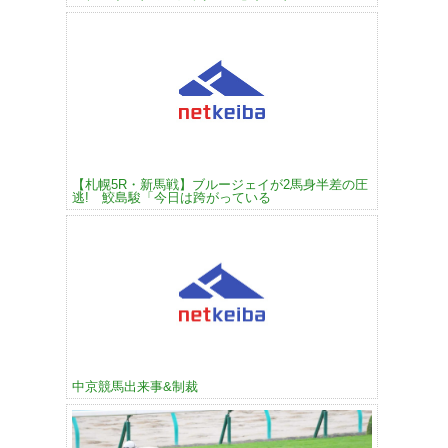
【札幌5R・新馬戦】ブルージェイが2馬身半差の圧
逃! 鮫島駿「今日は跨がっている
中京競馬出来事&制裁