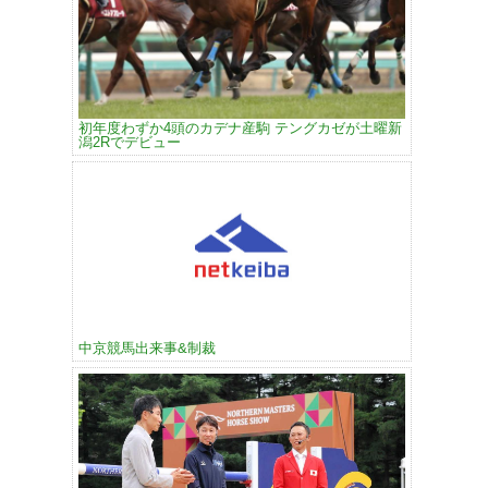
初年度わずか4頭のカデナ産駒 テングカゼが土曜新
潟2Rでデビュー
中京競馬出来事&制裁