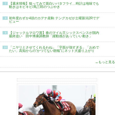
【週末情報】狙ってみて面白いバタフライ…時計は地味でも
7
動きはキビキビ/馬三郎のつぶやき
初年度わずか4頭のカデナ産駒 テングカゼが土曜新潟2Rでデ
8
ビュー
【ジャックルマロワ賞】春のマイル王シックスペンスが国内
9
最終追い 田中博康調教師「躍動感があっていい動き」
「ニヤリとさせてくれるわね」「字面が強すぎる」「おめで
10
たい」高知からの“かつてない朗報”にネット大盛り上がり
→もっと見る