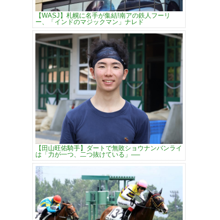
【WASJ】札幌に名手が集結!南アの鉄人フーリ
ー、「インドのマジックマン」ナレド
【田山旺佑騎手】ダートで無敗ショウナンバンライ
は「力が一つ、二つ抜けている」──