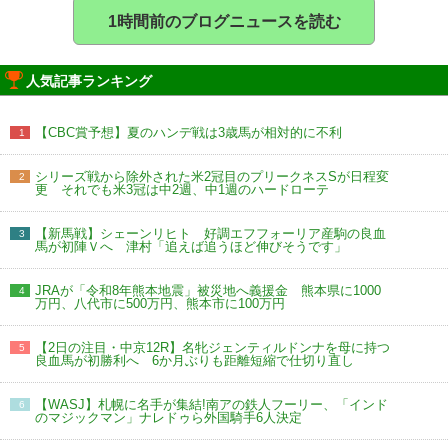
1時間前のブログニュースを読む
人気記事ランキング
【CBC賞予想】夏のハンデ戦は3歳馬が相対的に不利
1
シリーズ戦から除外された米2冠目のプリークネスSが日程変
2
更 それでも米3冠は中2週、中1週のハードローテ
【新馬戦】シェーンリヒト 好調エフフォーリア産駒の良血
3
馬が初陣Ｖへ 津村「追えば追うほど伸びそうです」
JRAが「令和8年熊本地震」被災地へ義援金 熊本県に1000
4
万円、八代市に500万円、熊本市に100万円
【2日の注目・中京12R】名牝ジェンティルドンナを母に持つ
5
良血馬が初勝利へ 6か月ぶりも距離短縮で仕切り直し
【WASJ】札幌に名手が集結!南アの鉄人フーリー、「インド
6
のマジックマン」ナレドゥら外国騎手6人決定