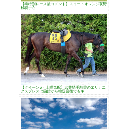
【燕特別レース後コメント】スイートオレンジ荻野
極騎手ら
【クイーンS・土曜気配】武豊騎手騎乗のエリカエ
クスプレスは函館から輸送直後でもキ