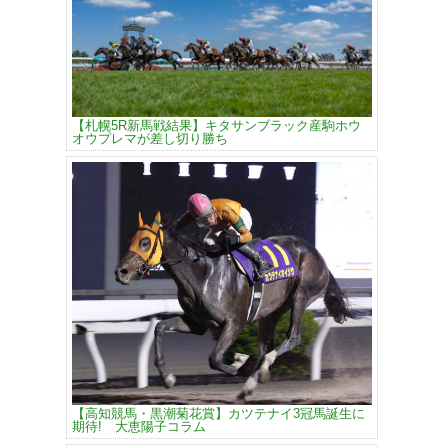
【札幌5R新馬戦結果】キタサンブラック産駒ホウ
オウプレマが差し切り勝ち
【高知競馬・黒潮菊花賞】カツテナイ3冠馬誕生に
期待! 大恵陽子コラム