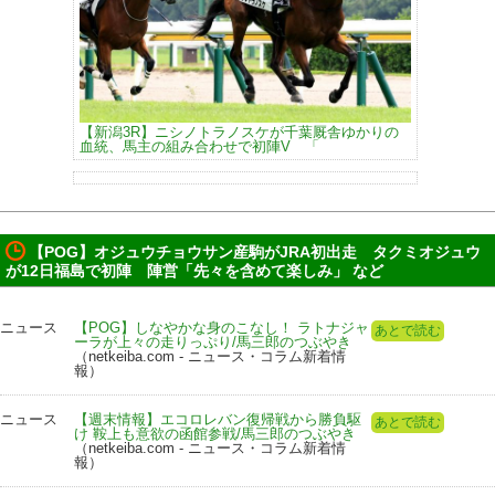
【新潟3R】ニシノトラノスケが千葉厩舎ゆかりの
血統、馬主の組み合わせで初陣V 「
【POG】オジュウチョウサン産駒がJRA初出走 タクミオジュウ
が12日福島で初陣 陣営「先々を含めて楽しみ」 など
ニュース
【POG】しなやかな身のこなし！ ラトナジャ
あとで読む
ーラが上々の走りっぷり/馬三郎のつぶやき
（netkeiba.com - ニュース・コラム新着情
報）
ニュース
【週末情報】エコロレバン復帰戦から勝負駆
あとで読む
け 鞍上も意欲の函館参戦/馬三郎のつぶやき
（netkeiba.com - ニュース・コラム新着情
報）