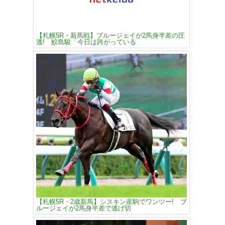
【札幌5R・新馬戦】ブルージェイが2馬身半差の圧
逃! 鮫島駿「今日は跨がっている
【札幌5R・2歳新馬】シスキン産駒でワンツー! ブ
ルージェイが2馬身半差で逃げ切