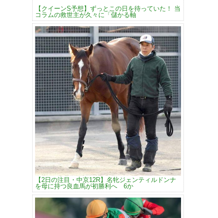
【クイーンS予想】ずっとこの日を待っていた！ 当
コラムの救世主が久々に「儲かる軸
【2日の注目・中京12R】名牝ジェンティルドンナ
を母に持つ良血馬が初勝利へ 6か