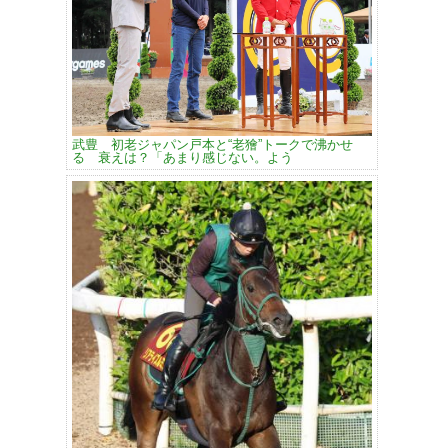
武豊 初老ジャパン戸本と“老獪”トークで沸かせ
る 衰えは？「あまり感じない。よう