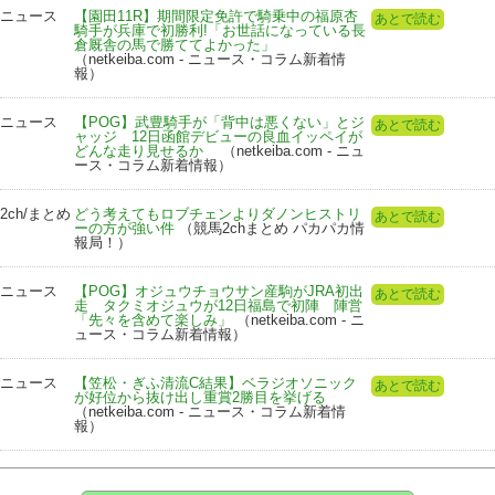
ニュース
【園田11R】期間限定免許で騎乗中の福原杏
あとで読む
騎手が兵庫で初勝利!「お世話になっている長
倉厩舎の馬で勝ててよかった」
（netkeiba.com - ニュース・コラム新着情
報）
ニュース
【POG】武豊騎手が「背中は悪くない」とジ
あとで読む
ャッジ 12日函館デビューの良血イッペイが
どんな走り見せるか
（netkeiba.com - ニュ
ース・コラム新着情報）
2ch/まとめ
どう考えてもロブチェンよりダノンヒストリ
あとで読む
ーの方が強い件
（競馬2chまとめ パカパカ情
報局！）
ニュース
【POG】オジュウチョウサン産駒がJRA初出
あとで読む
走 タクミオジュウが12日福島で初陣 陣営
「先々を含めて楽しみ」
（netkeiba.com - ニ
ュース・コラム新着情報）
ニュース
【笠松・ぎふ清流C結果】ベラジオソニック
あとで読む
が好位から抜け出し重賞2勝目を挙げる
（netkeiba.com - ニュース・コラム新着情
報）