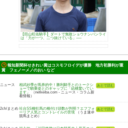
【田山旺佑騎手】ダートで無敗ショウナンバンライ
は「力が一つ、二つ抜けている」──
報知新聞杯せきれい賞はコスモフロイデが優勝 地方初勝利が重
賞 フェノーメノのおい など
ニュース
相武紗季が馬券的中！勝利騎手とのトークシ
あとで読む
ョーで騎乗姿とのギャップに「結構驚いてい
ます」
（netkeiba.com - ニュース・コラム新
着情報）
2ch/まとめ
社台SS種牡馬の種付け頭数が判明？エフフォ
あとで読む
ーリア人気とコントレイルの苦境
（うま速＠
競馬まとめ）