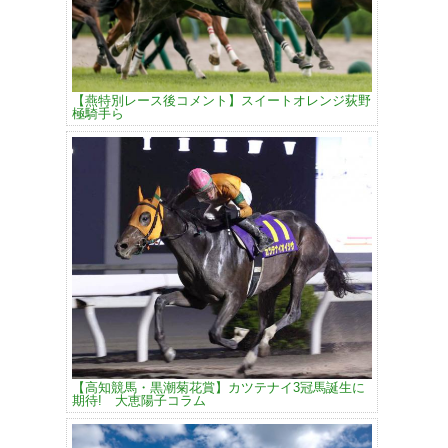
【燕特別レース後コメント】スイートオレンジ荻野
極騎手ら
【高知競馬・黒潮菊花賞】カツテナイ3冠馬誕生に
期待! 大恵陽子コラム