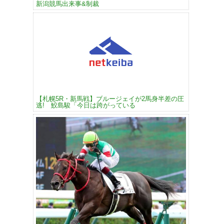
新潟競馬出来事&制裁
【札幌5R・新馬戦】ブルージェイが2馬身半差の圧
逃! 鮫島駿「今日は跨がっている