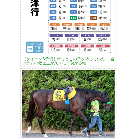
【クイーンS予想】ずっとこの日を待っていた！ 当
コラムの救世主が久々に「儲かる軸