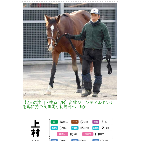
【2日の注目・中京12R】名牝ジェンティルドンナ
を母に持つ良血馬が初勝利へ 6か