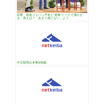
武豊 初老ジャパン戸本と“老獪”トークで沸かせ
る 衰えは？「あまり感じない。よう
中京競馬出来事&制裁