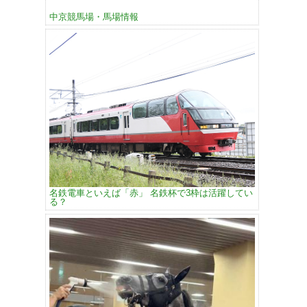
中京競馬場・馬場情報
名鉄電車といえば「赤」 名鉄杯で3枠は活躍してい
る？