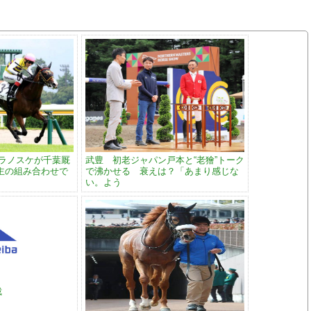
トラノスケが千葉厩
武豊 初老ジャパン戸本と“老獪”トーク
主の組み合わせで
で沸かせる 衰えは？「あまり感じな
い。よう
裁