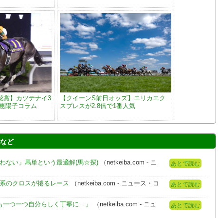
花賞】カツテナイ3
【クイーンS前日オッズ】エリカエク
大恵陽子コラム
スプレスが2.8倍で1番人気
 など
わない」馬単という最適解(馬☆探)
（netkeiba.com - ニ
あとで読む
ー系のクロスが捲るレース
（netkeiba.com - ニュース・コ
あとで読む
らも一つ一つ自分らしく丁寧に…」
（netkeiba.com - ニュ
あとで読む