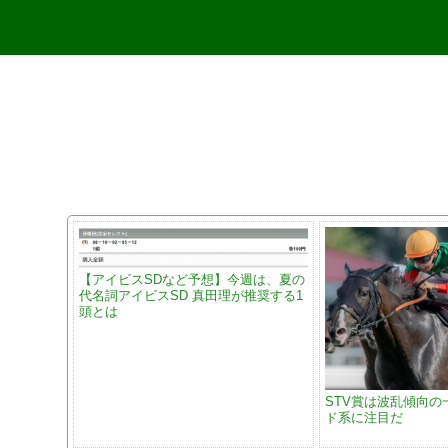
【アイビスSDなど予想】今週は、夏の
代名詞アイビスSD 真田理が推奨する1
頭とは
STV賞は波乱傾向の
ド系に注目だ