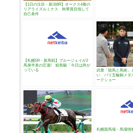
【1日の注目・新潟8R】オークス4着の
リアライズルミナス 秋華賞目指して
自己条件
【札幌5R・新馬戦】ブルージェイが2
馬身半差の圧逃! 鮫島駿「今日は跨が
っている
武豊「競馬と馬術」
い パリ五輪銅メダ
ークショー
札幌競馬場・馬場