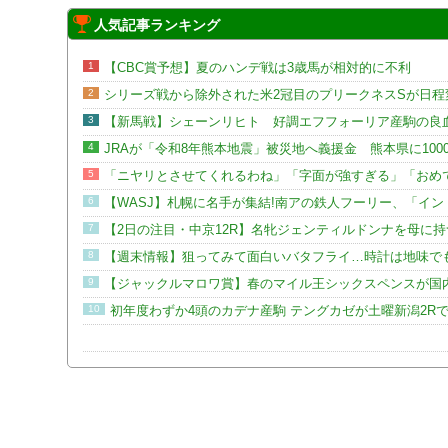
人気記事ランキング
1
【CBC賞予想】夏のハンデ戦は3歳馬が相対的に不利
2
シリーズ戦から除外された米2冠目のプリークネスSが日程
3
【新馬戦】シェーンリヒト 好調エフフォーリア産駒の良
4
JRAが「令和8年熊本地震」被災地へ義援金 熊本県に100
5
「ニヤリとさせてくれるわね」「字面が強すぎる」「おめで
6
【WASJ】札幌に名手が集結!南アの鉄人フーリー、「イ
7
【2日の注目・中京12R】名牝ジェンティルドンナを母に
8
【週末情報】狙ってみて面白いバタフライ…時計は地味で
9
【ジャックルマロワ賞】春のマイル王シックスペンスが国
10
初年度わずか4頭のカデナ産駒 テングカゼが土曜新潟2R