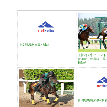
中京競馬出来事&制裁
【新潟3R】ニシノ
舎ゆかりの血統、馬
初陣V 「
新潟競馬出来事&制