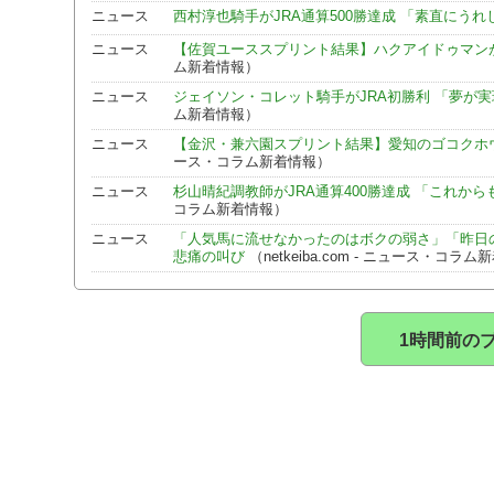
ニュース
西村淳也騎手がJRA通算500勝達成 「素直にうれ
ニュース
【佐賀ユーススプリント結果】ハクアイドゥマン
ム新着情報）
ニュース
ジェイソン・コレット騎手がJRA初勝利 「夢が
ム新着情報）
ニュース
【金沢・兼六園スプリント結果】愛知のゴコクホ
ース・コラム新着情報）
ニュース
杉山晴紀調教師がJRA通算400勝達成 「これか
コラム新着情報）
ニュース
「人気馬に流せなかったのはボクの弱さ」「昨日の
悲痛の叫び
（netkeiba.com - ニュース・コラ
1時間前の