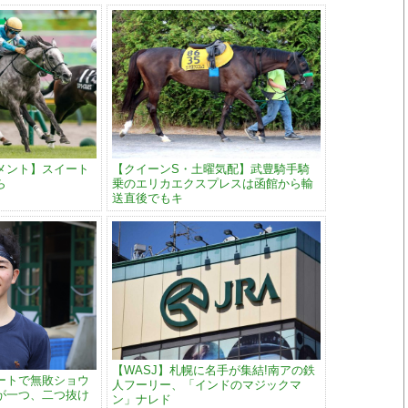
メント】スイート
【クイーンS・土曜気配】武豊騎手騎
ら
乗のエリカエクスプレスは函館から輸
送直後でもキ
【WASJ】札幌に名手が集結!南アの鉄
ートで無敗ショウ
人フーリー、「インドのマジックマ
が一つ、二つ抜け
ン」ナレド