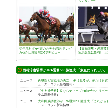
ている」──
初年度わずか4頭のカデナ産駒 テング
【高知競馬・黒潮菊
カゼが土曜新潟2Rでデビュー
冠馬誕生に期待! 
西村淳也騎手がJRA通算500勝達成 「素直にうれしい」
ニュース
再現性と実戦性の両立 「夢は見るが、夢だけを買
ュース・コラム新着情報）
ニュース
【七夕賞予想】良ならディープの血が強い リボ
ラム新着情報）
ニュース
大和田成調教師がJRA通算200勝達成 「これか
ース・コラム新着情報）