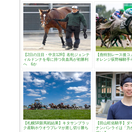
【2日の注目・中京12R】名牝ジェンテ
【燕特別レース後コ
ィルドンナを母に持つ良血馬が初勝利
オレンジ荻野極騎手
へ 6か
【札幌5R新馬戦結果】キタサンブラッ
【田山旺佑騎手】ダ
ク産駒ホウオウプレマが差し切り勝ち
ナンバンライは「力