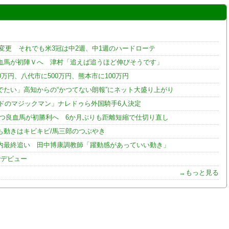
変更 それでも米3冠は中2週、中1週のハードローテ
血馬が初陣Ｖへ 津村「追えば追うほど伸びそうです」
0万円、八代市に500万円、熊本市に100万円
たい」高知からの“かつてない朗報”にネット大盛り上がり
ンドのマジックマン」ナレドゥら外国騎手6人決定
持つ良血馬が初勝利へ 6か月ぶりも距離短縮で仕切り直し
も動きはキビキビ/馬三郎のつぶやき
内最終追い 田中博康調教師「躍動感があっていい動き」
でデビュー
→もっと見る