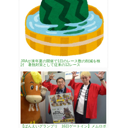
JRAが来年夏の開催で1日のレース数の削減を検
討 暑熱対策として従来の12レース
【ばんえいグランプリ 16日ゲートイン】メムロボ