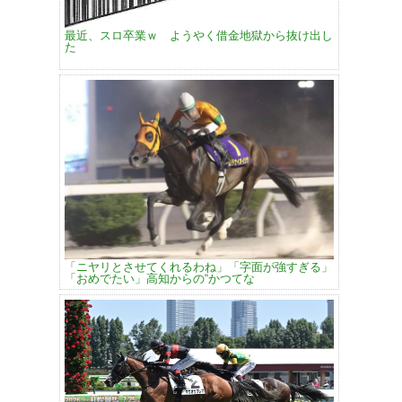
最近、スロ卒業ｗ ようやく借金地獄から抜け出し
た
「ニヤリとさせてくれるわね」「字面が強すぎる」
「おめでたい」高知からの“かつてな