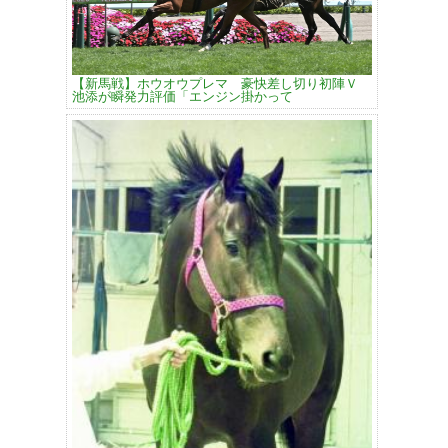
【新馬戦】ホウオウプレマ 豪快差し切り初陣Ｖ
池添が瞬発力評価「エンジン掛かって