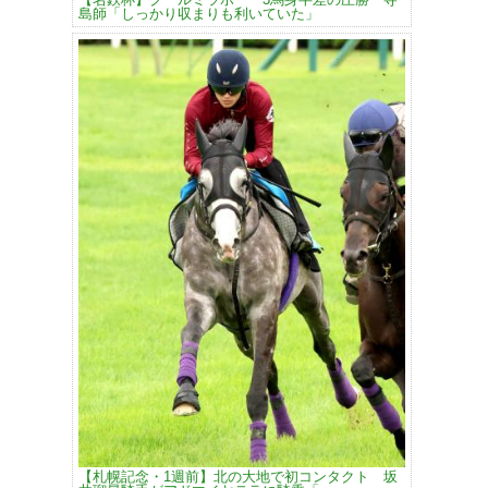
島師「しっかり収まりも利いていた」
【札幌記念・1週前】北の大地で初コンタクト 坂