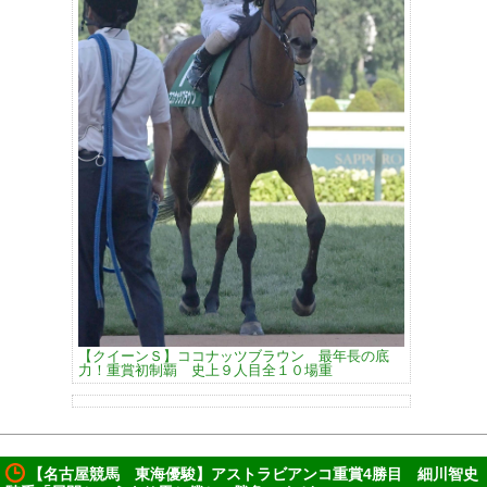
【クイーンＳ】ココナッツブラウン 最年長の底
力！重賞初制覇 史上９人目全１０場重
【名古屋競馬 東海優駿】アストラビアンコ重賞4勝目 細川智史