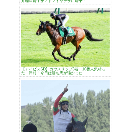
井瑠星騎手がアドマイヤテラに騎乗「
【アイビスSD】カウスリップ3着 10番人気粘っ
た 津村「今日は勝ち馬が強かった