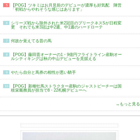
【POG】ツキミはお月見前のデビューが濃厚も好気配 陣営
5
「初戦からやれそうな感じはあります」
シリーズ戦から除外された米2冠目のプリークネスSが日程変
6
更 それでも米3冠は中2週、中1週のハードローテ
何故か覚えてる昔の馬
7
【POG】藤田晋オーナーの1・9億円フライトライン産駒オー
8
ルシティキングは秋の中山デビューを見据える
やたら自分と馬券の相性が悪い騎手
9
【POG】新種牡馬ストラクター産駒のジャストピーチーは国
10
枝栄厩務員が担当で8・22札幌デビューへ
→もっと見る