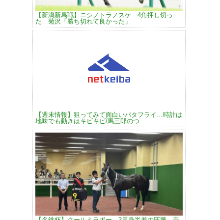
【新潟新馬戦】ニシノトラノスケ 4角押し切っ
た 菊沢「勝ち切れて良かった」
【週末情報】狙ってみて面白いバタフライ…時計は
地味でも動きはキビキビ/馬三郎のつ
【名鉄杯】クールミラボー 3馬身半差の圧勝 寺