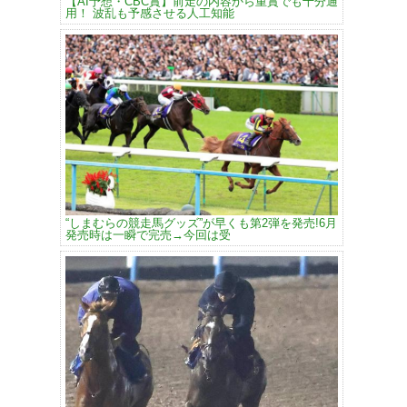
【AI予想・CBC賞】前走の内容から重賞でも十分通
用！ 波乱も予感させる人工知能
“しまむらの競走馬グッズ”が早くも第2弾を発売!6月
発売時は一瞬で完売→今回は受