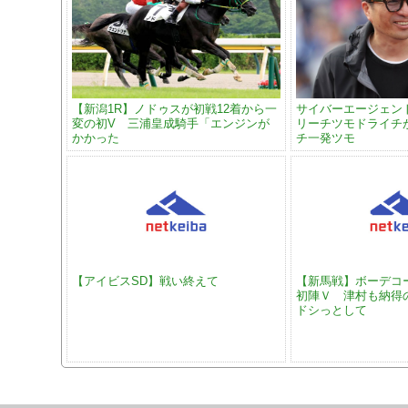
【新潟1R】ノドゥスが初戦12着から一
サイバーエージェン
変の初V 三浦皇成騎手「エンジンが
リーチツモドライチ
かかった
チ一発ツモ
【アイビスSD】戦い終えて
【新馬戦】ボーデコ
初陣Ｖ 津村も納得
ドシっとして