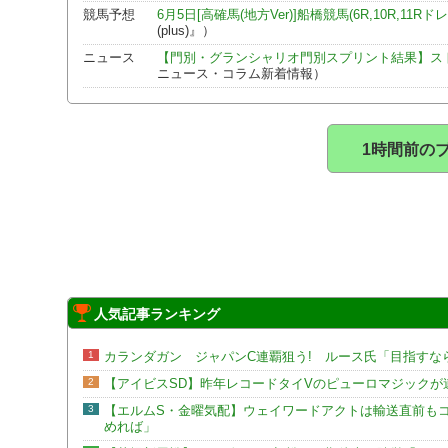
競馬予想
6月5日[高確馬(地方Ver)]船橋競馬(6R,10R,11R
(plus)』）
ニュース
【門別・グランシャリオ門別スプリント結果】ス
ニュース・コラム新着情報）
1時間前の
人気記事ランキング
1
カランダガン ジャパンC連覇狙う! ルース氏「目指すな
2
【アイビスSD】昨年レコードタイVのピューロマジックが
3
【エルムS・金曜気配】ウェイワードアクトは輸送直前も
めれば」