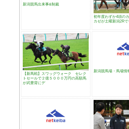
新潟競馬出来事&制裁
初年度わずか4頭のカ
カゼが土曜新潟2R
新潟競馬場・馬場情
【新馬戦】スワッグウォーク セレク
トセールで２億５０００万円の高額馬
が武豊背にデ