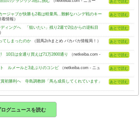
9頭目のクラシック3冠に挑む
（netkeiba.com - ニュー
あとで読む
ージャブが快勝も2着は軽量馬...難解なハンデ戦のキー
あとで読む
ム新着情報）
ディングへ 「狙いたい」残り2週で2位からの逆転目
あとで読む
報）
ってしまったのか
（競馬2chまとめ パカパカ情報局！）
あとで読む
10日は全通り買えば71万2800通り
（netkeiba.com -
あとで読む
ート ルメールと3走ぶりのコンビ
（netkeiba.com - ニュ
あとで読む
重賞初勝利へ 寺島調教師「馬も成長してくれています」
あとで読む
ブログニュースを読む