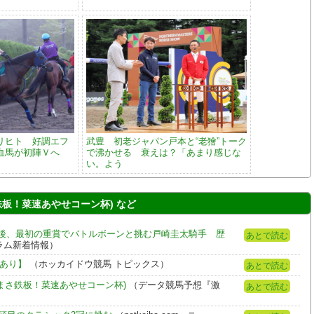
リヒト 好調エフ
武豊 初老ジャパン戸本と“老獪”トーク
良血馬が初陣Ｖへ
で沸かせる 衰えは？「あまり感じな
い。よう
うまさ鉄板！菜速あやせコーン杯) など
日後、最初の重賞でバトルボーンと挑む戸崎圭太騎手 歴
あとで読む
・コラム新着情報）
あり】
（ホッカイドウ競馬 トピックス）
あとで読む
11Rうまさ鉄板！菜速あやせコーン杯)
（データ競馬予想『激
あとで読む