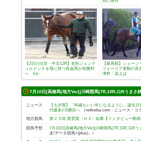
自己条件
【2日の注目・中京12R】名牝ジェンテ
【新馬戦】シェーン
ィルドンナを母に持つ良血馬が初勝利
フォーリア産駒の
へ 6か
津村「追えば
7月10日[高確馬(地方Ver)]川崎競馬(7R,10R,11R
ニュース
【七夕賞】「46歳もいい年になるように」誕生
代最多の5勝目へ
（netkeiba.com - ニュース
地方競馬
第２３回 星雲賞〔Ｈ３〕結果【インタビュー動画
競馬予想
7月10日[高確馬(地方Ver)]川崎競馬(7R,10R,
走!データ競馬+(plus)』）