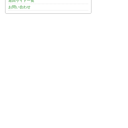
巡回サイト一覧
お問い合わせ