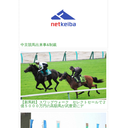
中京競馬出来事&制裁
【新馬戦】スワッグウォーク セレクトセールで２
億５０００万円の高額馬が武豊背にデ