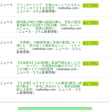
ニュース
フリッカージャブ 今後はセントウルＳから
あとで読む
スプリンターズＳを目指す
（netkeiba.com -
ニュース・コラム新着情報）
ニュース
国内最少9戦で8勝の超固め勝ち 笠松の渡辺
あとで読む
竜也騎手が2日間で11戦10勝 SNS「ルメー
ルじゃん」「競馬の神様だ」
（netkeiba.com
- ニュース・コラム新着情報）
ニュース
「光秀殿!」川崎競馬場に登場の要潤にネット
あとで読む
沸いた「背が高くて格好良かった」「イケメ
ンやな」
（netkeiba.com - ニュース・コラム
新着情報）
ニュース
【五稜郭S】仏G2制覇し凱旋門賞出走したの
あとで読む
に… オープン・巴賞除外対象のアロヒアリ
イが3勝クラスで国内復帰
（netkeiba.com -
ニュース・コラム新着情報）
ニュース
【七夕賞】カラマティアノスが重賞2勝目へ絶
あとで読む
好の動き 「本当に具合がいい」奥村武調教
師も太鼓判
（netkeiba.com - ニュース・コラ
ム新着情報）