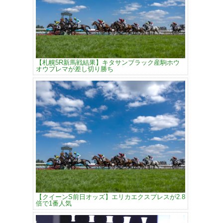
【札幌5R新馬戦結果】キタサンブラック産駒ホウ
オウプレマが差し切り勝ち
【クイーンS前日オッズ】エリカエクスプレスが2.8
倍で1番人気