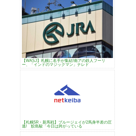
【WASJ】札幌に名手が集結!南アの鉄人フーリ
ー、「インドのマジックマン」ナレド
【札幌5R・新馬戦】ブルージェイが2馬身半差の圧
逃! 鮫島駿「今日は跨がっている