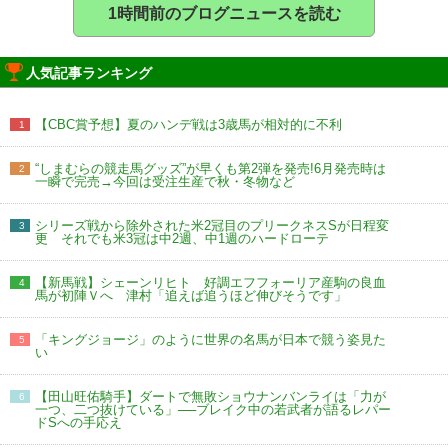
1時間前のブログニュースを読む
人気記事ランキング
【CBC賞予想】夏のハンデ戦は3歳馬が相対的に不利
1
“しまむらの競走馬グッズ”が早くも第2弾を発売!6月発売時は
2
一瞬で完売→今回は受注生産で秋・冬物など
シリーズ戦から除外された米2冠目のプリークネスSが日程変
3
更 それでも米3冠は中2週、中1週のハードローテ
【新馬戦】シェーンリヒト 好調エフフォーリア産駒の良血
4
馬が初陣Ｖへ 津村「追えば追うほど伸びそうです」
「キングジョージ」のように世界の名馬が日本で競う姿見た
5
い
【田山旺佑騎手】ダートで無敗ショウナンバンライは「力が
6
一つ、二つ抜けている」──ブレイク中の若武者が語るレパー
ドSへの手応え