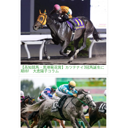
【高知競馬・黒潮菊花賞】カツテナイ3冠馬誕生に
期待! 大恵陽子コラム