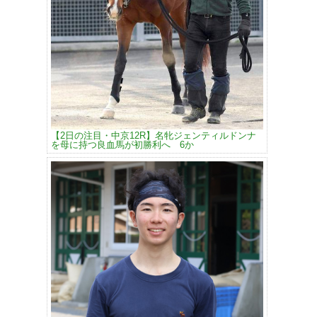
【2日の注目・中京12R】名牝ジェンティルドンナ
を母に持つ良血馬が初勝利へ 6か