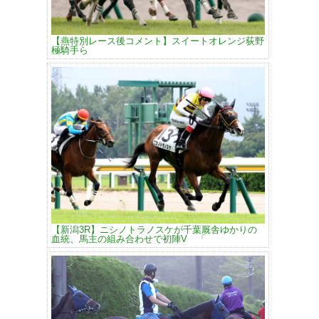
【燕特別レース後コメント】スイートオレンジ荻野
極騎手ら
【新潟3R】ニシノトラノスケが千葉厩舎ゆかりの
血統、馬主の組み合わせで初陣V 「