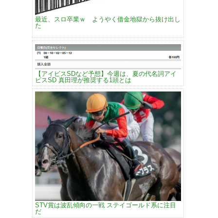
最近、スロ卒業ｗ ようやく借金地獄から抜け出し
た
【アイビスSDなど予想】今週は、夏の代名詞アイ
ビスSD 真田理が推奨する1頭とは
STV賞は波乱傾向の一戦 ステイゴールド系に注目
だ