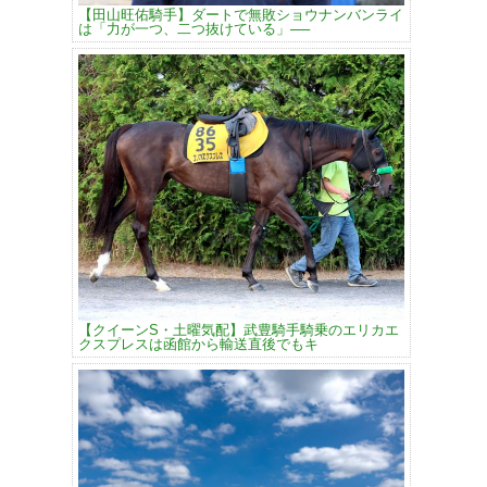
【田山旺佑騎手】ダートで無敗ショウナンバンライ
は「力が一つ、二つ抜けている」──
【クイーンS・土曜気配】武豊騎手騎乗のエリカエ
クスプレスは函館から輸送直後でもキ