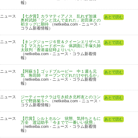
報）
ニュース
【七夕賞】カラマティアノス 乱れず加速
あとで読む
奥村武師「グンと沈んで走れた」岩田康との
初タッグに期待
（netkeiba.com - ニュース・
コラム新着情報）
ニュース
【キングジョージ６世＆クイーンエリザベス
あとで読む
Ｓ】マスカレードボール 体調面に手塚久師
太鼓判「香港遠征時よりいい」
（netkeiba.com - ニュース・コラム新着情
報）
ニュース
【阿蘇Ｓ】ゴッドブルービー 中１週も元
あとで読む
気 角田師「オープンでどれだけやれるか」
（netkeiba.com - ニュース・コラム新着情
報）
ニュース
ジーティーサクラは引き続き北村友とのコン
あとで読む
ビで野路菊Ｓへ
（netkeiba.com - ニュース・
コラム新着情報）
ニュース
【巴賞】シルトホルン 状態、気持ちともに
あとで読む
万全 渡辺助手「今までで一番いい状態」
（netkeiba.com - ニュース・コラム新着情
報）