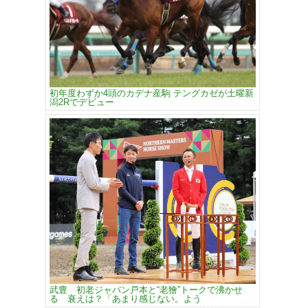
初年度わずか4頭のカデナ産駒 テングカゼが土曜新
潟2Rでデビュー
武豊 初老ジャパン戸本と“老獪”トークで沸かせ
る 衰えは？「あまり感じない。よう