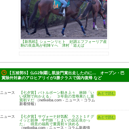
【新馬戦】シェーンリヒト 好調エフフォーリア産
駒の良血馬が初陣Ｖへ 津村「追えば
【五稜郭S】仏G2制覇し凱旋門賞出走したのに… オープン・巴
賞除外対象のアロヒアリイが3勝クラスで国内復帰 など
ニュース
【七夕賞】バトルボーン動き上々 林師「い
あとで読む
い状態で向かえる」 ３年前の雪辱果たし重
賞初Ｖだ
（netkeiba.com - ニュース・コラム
新着情報）
ニュース
【七夕賞】サヴォーナ好気配 ラスト１Ｆグ
あとで読む
イッと鋭伸 中竹師「しまいの反応良かっ
た」 得意の福島で重賞初Ｖ決める
（netkeiba.com - ニュース・コラム新着情