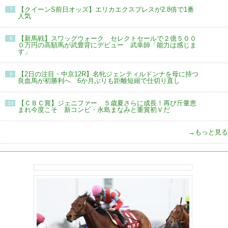
【クイーンS前日オッズ】エリカエクスプレスが2.8倍で1番
7
人気
【新馬戦】スワッグウォーク セレクトセールで２億５００
8
０万円の高額馬が武豊背にデビュー 武幸師「能力は感じま
す」
【2日の注目・中京12R】名牝ジェンティルドンナを母に持つ
9
良血馬が初勝利へ 6か月ぶりも距離短縮で仕切り直し
【ＣＢＣ賞】ジェニファー ５歳夏さらに成長！再び斤量恵
10
まれ今度こそ 新コンビ・永島まなみと重賞初Ｖだ
→もっと見る