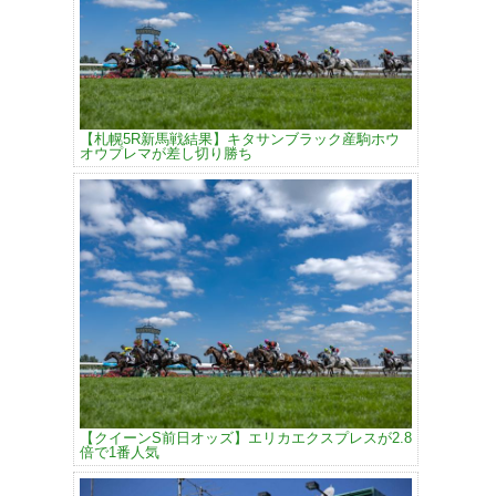
【札幌5R新馬戦結果】キタサンブラック産駒ホウ
オウプレマが差し切り勝ち
【クイーンS前日オッズ】エリカエクスプレスが2.8
倍で1番人気