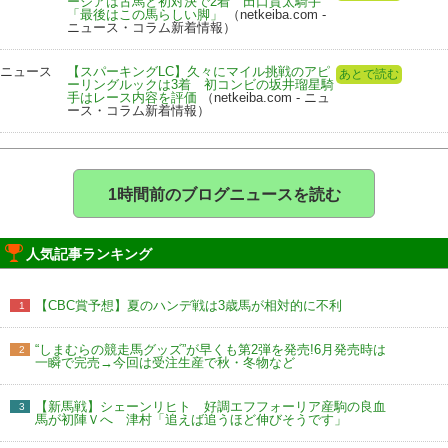
ージアは古馬と初対決で2着 田口貫太騎手
「最後はこの馬らしい脚」
（netkeiba.com -
ニュース・コラム新着情報）
ニュース
【スパーキングLC】久々にマイル挑戦のアピ
あとで読む
ーリングルックは3着 初コンビの坂井瑠星騎
手はレース内容を評価
（netkeiba.com - ニュ
ース・コラム新着情報）
1時間前のブログニュースを読む
人気記事ランキング
【CBC賞予想】夏のハンデ戦は3歳馬が相対的に不利
1
“しまむらの競走馬グッズ”が早くも第2弾を発売!6月発売時は
2
一瞬で完売→今回は受注生産で秋・冬物など
【新馬戦】シェーンリヒト 好調エフフォーリア産駒の良血
3
馬が初陣Ｖへ 津村「追えば追うほど伸びそうです」