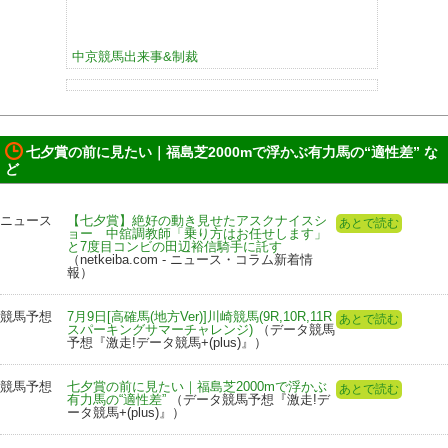
中京競馬出来事&制裁
七夕賞の前に見たい｜福島芝2000mで浮かぶ有力馬の“適性差” な
ど
ニュース
【七夕賞】絶好の動き見せたアスクナイスシ
あとで読む
ョー 中舘調教師「乗り方はお任せします」
と7度目コンビの田辺裕信騎手に託す
（netkeiba.com - ニュース・コラム新着情
報）
競馬予想
7月9日[高確馬(地方Ver)]川崎競馬(9R,10R,11R
あとで読む
スパーキングサマーチャレンジ)
（データ競馬
予想『激走!データ競馬+(plus)』）
競馬予想
七夕賞の前に見たい｜福島芝2000mで浮かぶ
あとで読む
有力馬の“適性差”
（データ競馬予想『激走!デ
ータ競馬+(plus)』）