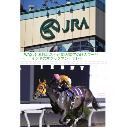
【WASJ】札幌に名手が集結!南アの鉄人フーリ
ー、「インドのマジックマン」ナレド