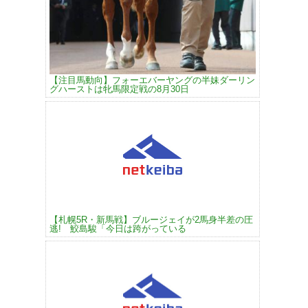
【注目馬動向】フォーエバーヤングの半妹ダーリン
グハーストは牝馬限定戦の8月30日
【札幌5R・新馬戦】ブルージェイが2馬身半差の圧
逃! 鮫島駿「今日は跨がっている