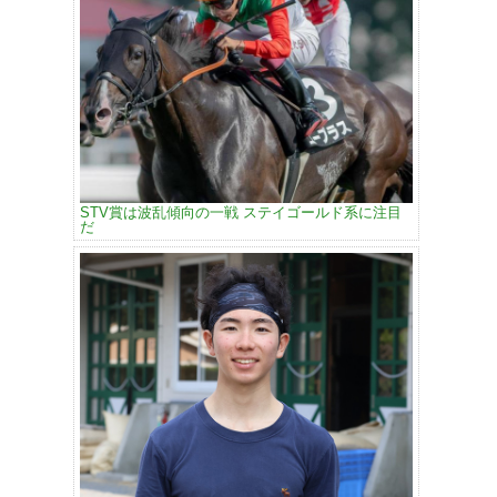
STV賞は波乱傾向の一戦 ステイゴールド系に注目
だ