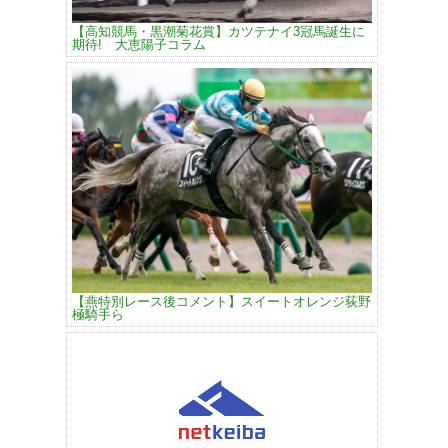
【高知競馬・黒潮菊花賞】カツテナイ3冠馬誕生に
期待! 大恵陽子コラム
【燕特別レース後コメント】スイートオレンジ荻野
極騎手ら