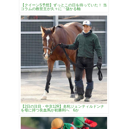
【クイーンS予想】ずっとこの日を待っていた！ 当
コラムの救世主が久々に「儲かる軸
【2日の注目・中京12R】名牝ジェンティルドンナ
を母に持つ良血馬が初勝利へ 6か