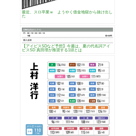
最近、スロ卒業ｗ ようやく借金地獄から抜け出し
た
【アイビスSDなど予想】今週は、夏の代名詞アイ
ビスSD 真田理が推奨する1頭とは