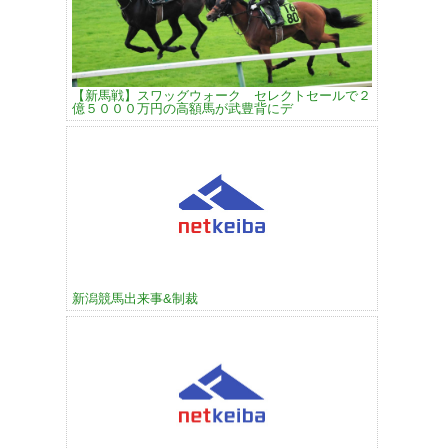
【新馬戦】スワッグウォーク セレクトセールで２
億５０００万円の高額馬が武豊背にデ
新潟競馬出来事&制裁