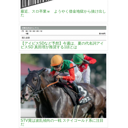
最近、スロ卒業ｗ ようやく借金地獄から抜け出し
た
【アイビスSDなど予想】今週は、夏の代名詞アイ
ビスSD 真田理が推奨する1頭とは
STV賞は波乱傾向の一戦 ステイゴールド系に注目
だ