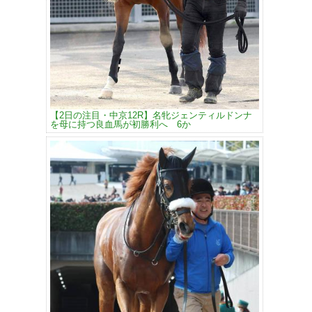
【2日の注目・中京12R】名牝ジェンティルドンナ
を母に持つ良血馬が初勝利へ 6か