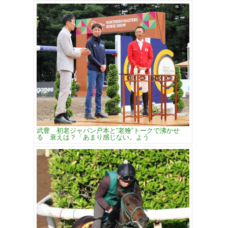
武豊 初老ジャパン戸本と“老獪”トークで沸かせ
る 衰えは？「あまり感じない。よう