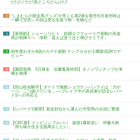
だ!ゴジラだ!見どころだらけだ!
“しまむらの競走馬グッズ”が早くも第2弾を発売!6月発売時は
2
一瞬で完売→今回は受注生産で秋・冬物など
【新馬戦】シェーンリヒト 好調エフフォーリア産駒の良血
3
馬が初陣Ｖへ 津村「追えば追うほど伸びそうです」
初年度わずか4頭のカデナ産駒 テングカゼが土曜新潟2Rでデ
4
ビュー
【園田競馬 5日発走 近畿畜産特別】ダノンワンナップが末
5
脚を発揮
【田山旺佑騎手】ダートで無敗ショウナンバンライは「力が
6
一つ、二つ抜けている」──ブレイク中の若武者が語るレパー
ドSへの手応え
【レパードS展望】前走好位から運んだ中型馬の台頭に警戒
7
【CBC賞】インビンシブルパパ 超抜1週前追い 伊藤大師
8
「持ち味が生きる競馬をしたい」