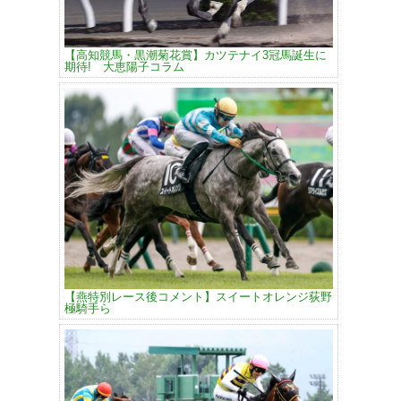
【高知競馬・黒潮菊花賞】カツテナイ3冠馬誕生に
期待! 大恵陽子コラム
【燕特別レース後コメント】スイートオレンジ荻野
極騎手ら