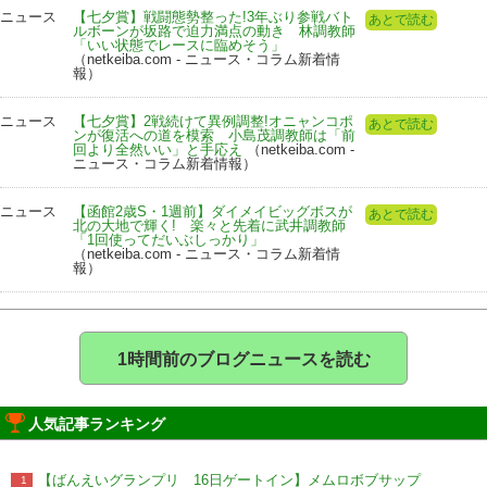
ニュース
【七夕賞】戦闘態勢整った!3年ぶり参戦バト
あとで読む
ルボーンが坂路で迫力満点の動き 林調教師
「いい状態でレースに臨めそう」
（netkeiba.com - ニュース・コラム新着情
報）
ニュース
【七夕賞】2戦続けて異例調整!オニャンコポ
あとで読む
ンが復活への道を模索 小島茂調教師は「前
回より全然いい」と手応え
（netkeiba.com -
ニュース・コラム新着情報）
ニュース
【函館2歳S・1週前】ダイメイビッグボスが
あとで読む
北の大地で輝く! 楽々と先着に武井調教師
「1回使ってだいぶしっかり」
（netkeiba.com - ニュース・コラム新着情
報）
1時間前のブログニュースを読む
人気記事ランキング
【ばんえいグランプリ 16日ゲートイン】メムロボブサップ
1