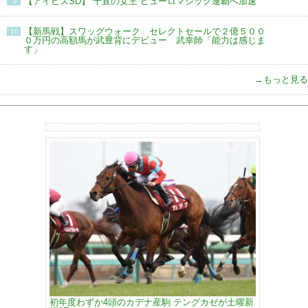
【アイビスSD】“千直の女王”ピューロマジック連覇へ加速
9
【新馬戦】スワッグウォーク セレクトセールで２億５００
10
０万円の高額馬が武豊背にデビュー 武幸師「能力は感じま
す」
→もっと見る
初年度わずか4頭のカデナ産駒 テングカゼが土曜新