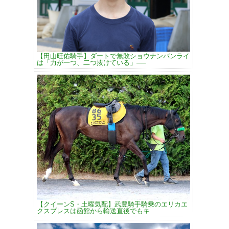
【田山旺佑騎手】ダートで無敗ショウナンバンライ
は「力が一つ、二つ抜けている」──
【クイーンS・土曜気配】武豊騎手騎乗のエリカエ
クスプレスは函館から輸送直後でもキ