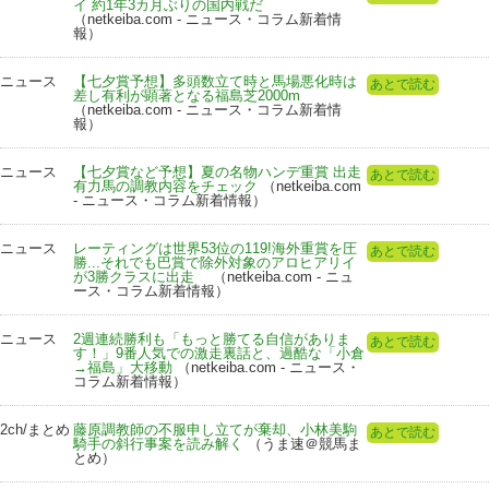
イ 約1年3カ月ぶりの国内戦だ
（netkeiba.com - ニュース・コラム新着情
報）
ニュース
【七夕賞予想】多頭数立て時と馬場悪化時は
あとで読む
差し有利が顕著となる福島芝2000m
（netkeiba.com - ニュース・コラム新着情
報）
ニュース
【七夕賞など予想】夏の名物ハンデ重賞 出走
あとで読む
有力馬の調教内容をチェック
（netkeiba.com
- ニュース・コラム新着情報）
ニュース
レーティングは世界53位の119!海外重賞を圧
あとで読む
勝...それでも巴賞で除外対象のアロヒアリイ
が3勝クラスに出走
（netkeiba.com - ニュ
ース・コラム新着情報）
ニュース
2週連続勝利も「もっと勝てる自信がありま
あとで読む
す！」9番人気での激走裏話と、過酷な「小倉
→福島」大移動
（netkeiba.com - ニュース・
コラム新着情報）
2ch/まとめ
藤原調教師の不服申し立てが棄却、小林美駒
あとで読む
騎手の斜行事案を読み解く
（うま速＠競馬ま
とめ）