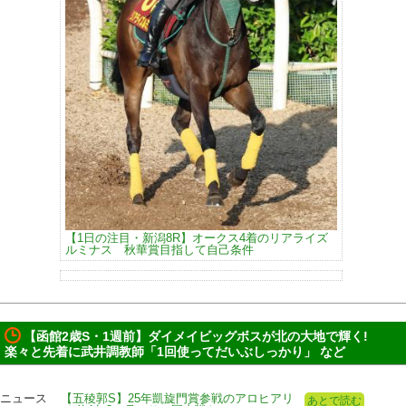
【1日の注目・新潟8R】オークス4着のリアライズ
ルミナス 秋華賞目指して自己条件
【函館2歳S・1週前】ダイメイビッグボスが北の大地で輝く!
楽々と先着に武井調教師「1回使ってだいぶしっかり」 など
ニュース
【五稜郭S】25年凱旋門賞参戦のアロヒアリ
あとで読む