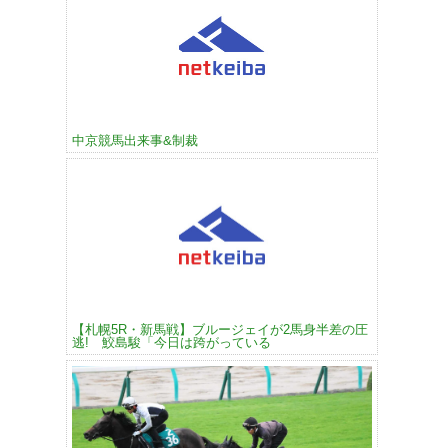
中京競馬出来事&制裁
【札幌5R・新馬戦】ブルージェイが2馬身半差の圧
逃! 鮫島駿「今日は跨がっている