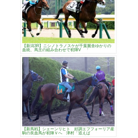
【新潟3R】ニシノトラノスケが千葉厩舎ゆかりの
血統、馬主の組み合わせで初陣V 「
【新馬戦】シェーンリヒト 好調エフフォーリア産
駒の良血馬が初陣Ｖへ 津村「追えば