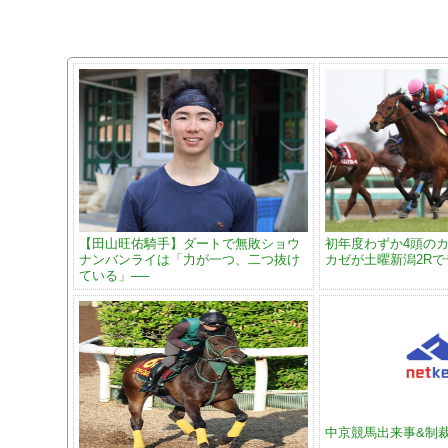
【田山旺佑騎手】ダートで無敗ショウ
初年度わずか4頭のカ
ナンバンライは「力が一つ、二つ抜け
カゼが土曜新潟2R
ている」──
中京競馬出来事&制