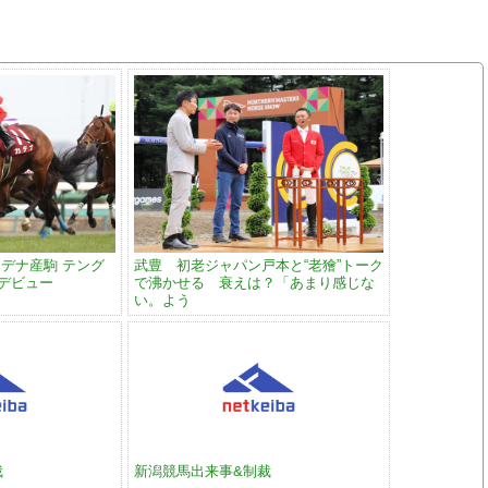
デナ産駒 テング
武豊 初老ジャパン戸本と“老獪”トーク
でデビュー
で沸かせる 衰えは？「あまり感じな
い。よう
裁
新潟競馬出来事&制裁