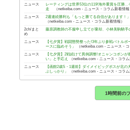
ニュース
レーティングは世界53位の119!海外重賞を圧勝.
走
（netkeiba.com - ニュース・コラム新着情
ニュース
2週連続勝利も「もっと勝てる自信があります！
（netkeiba.com - ニュース・コラム新着情報）
2ch/まと
藤原調教師の不服申し立てが棄却、小林美駒騎手
め
ニュース
【七夕賞】戦闘態勢整った!3年ぶり参戦バトル
ースに臨めそう」
（netkeiba.com - ニュー
ニュース
【七夕賞】2戦続けて異例調整!オニャンコポン
い」と手応え
（netkeiba.com - ニュース・コ
ニュース
【函館2歳S・1週前】ダイメイビッグボスが北の
ぶしっかり」
（netkeiba.com - ニュース・コ
1時間前の