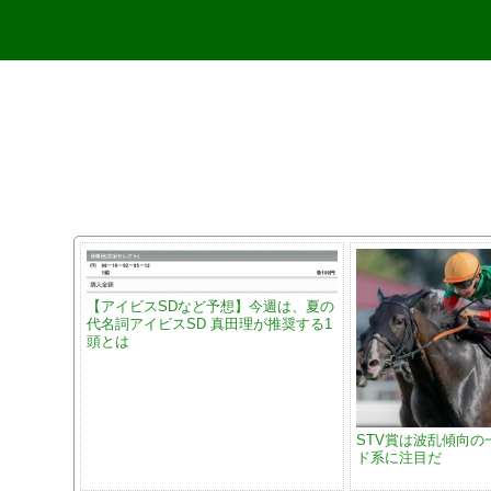
【アイビスSDなど予想】今週は、夏の
代名詞アイビスSD 真田理が推奨する1
頭とは
STV賞は波乱傾向の
ド系に注目だ