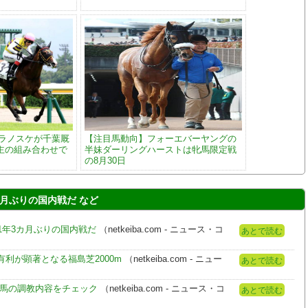
トラノスケが千葉厩
【注目馬動向】フォーエバーヤングの
主の組み合わせで
半妹ダーリングハーストは牝馬限定戦
の8月30日
カ月ぶりの国内戦だ など
1年3カ月ぶりの国内戦だ
（netkeiba.com - ニュース・コ
あとで読む
利が顕著となる福島芝2000m
（netkeiba.com - ニュー
あとで読む
力馬の調教内容をチェック
（netkeiba.com - ニュース・コ
あとで読む