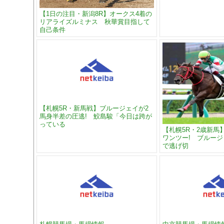
【1日の注目・新潟8R】オークス4着の
リアライズルミナス 秋華賞目指して
自己条件
【札幌5R・新馬戦】ブルージェイが2
馬身半差の圧逃! 鮫島駿「今日は跨が
っている
【札幌5R・2歳新馬
ワンツー! ブルージ
で逃げ切