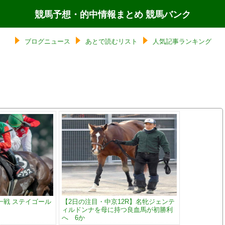
競馬予想・的中情報まとめ 競馬バンク
ブログニュース
あとで読むリスト
人気記事ランキング
一戦 ステイゴール
【2日の注目・中京12R】名牝ジェンテ
ィルドンナを母に持つ良血馬が初勝利
へ 6か