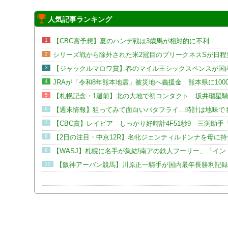
人気記事ランキング
1
【CBC賞予想】夏のハンデ戦は3歳馬が相対的に不利
2
シリーズ戦から除外された米2冠目のプリークネスSが日程
3
【ジャックルマロワ賞】春のマイル王シックスペンスが国
4
JRAが「令和8年熊本地震」被災地へ義援金 熊本県に100
5
【札幌記念・1週前】北の大地で初コンタクト 坂井瑠星
6
【週末情報】狙ってみて面白いバタフライ…時計は地味で
7
【CBC賞】レイピア しっかり好時計4F51秒9 三渕助
8
【2日の注目・中京12R】名牝ジェンティルドンナを母に
9
【WASJ】札幌に名手が集結!南アの鉄人フーリー、「イ
10
【阪神アーバン競馬】川原正一騎手が国内最年長勝利記録を