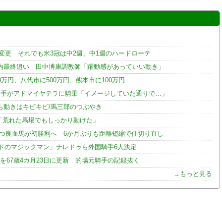
変更 それでも米3冠は中2週、中1週のハードローテ
内最終追い 田中博康調教師「躍動感があっていい動き」
0万円、八代市に500万円、熊本市に100万円
騎手がアドマイヤテラに騎乗「イメージしていた通りで…」
も動きはキビキビ/馬三郎のつぶやき
手「荒れた馬場でもしっかり動けた」
持つ良血馬が初勝利へ 6か月ぶりも距離短縮で仕切り直し
ンドのマジックマン」ナレドゥら外国騎手6人決定
67歳4カ月23日に更新 的場元騎手の記録抜く
→もっと見る