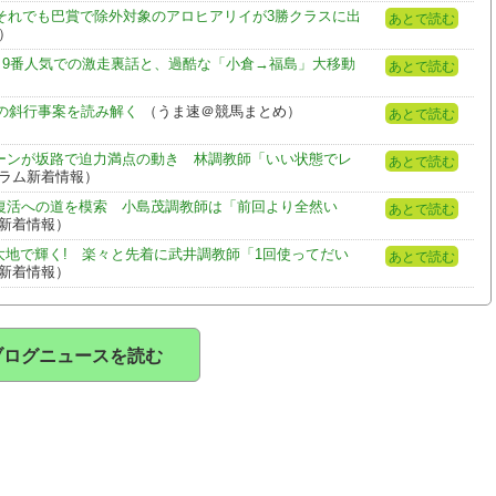
..それでも巴賞で除外対象のアロヒアリイが3勝クラスに出
あとで読む
報）
」9番人気での激走裏話と、過酷な「小倉→福島」大移動
あとで読む
の斜行事案を読み解く
（うま速＠競馬まとめ）
あとで読む
ボーンが坂路で迫力満点の動き 林調教師「いい状態でレ
あとで読む
ス・コラム新着情報）
が復活への道を模索 小島茂調教師は「前回より全然い
あとで読む
ラム新着情報）
大地で輝く! 楽々と先着に武井調教師「1回使ってだい
あとで読む
ラム新着情報）
ブログニュースを読む