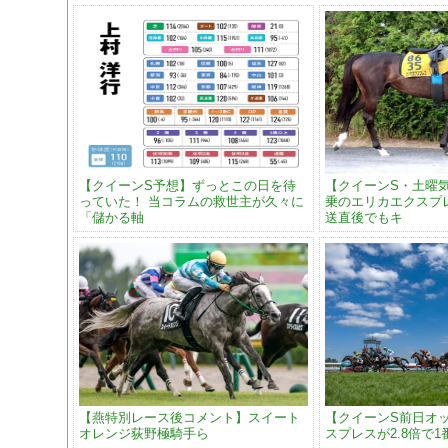
【クイーンS予想】ずっとこの日を待
【クイーンS・土曜
っていた！ 当コラムの救世主が久々に
乗のエリカエクスプ
「儲かる軸
送直後でもキ
【燕特別レース後コメント】スイート
【クイーンS前日オ
オレンジ荻野極騎手ら
スプレスが2.8倍で1