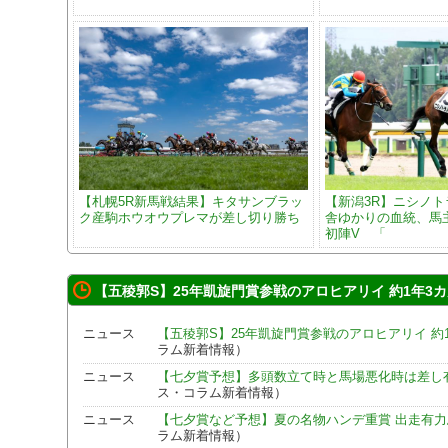
【札幌5R新馬戦結果】キタサンブラッ
【新潟3R】ニシノ
ク産駒ホウオウプレマが差し切り勝ち
舎ゆかりの血統、馬
初陣V 「
【五稜郭S】25年凱旋門賞参戦のアロヒアリイ 約1年3
ニュース
【五稜郭S】25年凱旋門賞参戦のアロヒアリイ 約
ラム新着情報）
ニュース
【七夕賞予想】多頭数立て時と馬場悪化時は差し有
ス・コラム新着情報）
ニュース
【七夕賞など予想】夏の名物ハンデ重賞 出走有
ラム新着情報）