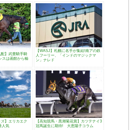
【WASJ】札幌に名手が集結!南アの鉄
気配】武豊騎手騎
人フーリー、「インドのマジックマ
レスは函館から輸
ン」ナレド
ッズ】エリカエク
【高知競馬・黒潮菊花賞】カツテナイ3
番人気
冠馬誕生に期待! 大恵陽子コラム