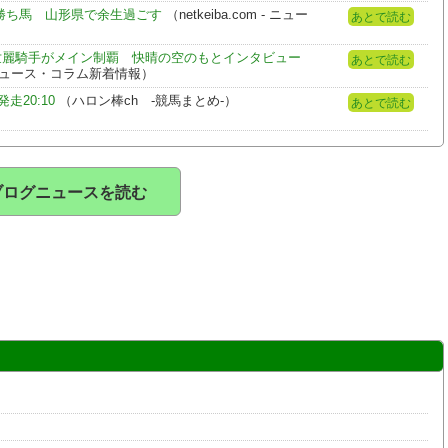
S勝ち馬 山形県で余生過ごす
（netkeiba.com - ニュー
あとで読む
世麗騎手がメイン制覇 快晴の空のもとインタビュー
あとで読む
m - ニュース・コラム新着情報）
走20:10
（ハロン棒ch -競馬まとめ-）
あとで読む
ブログニュースを読む