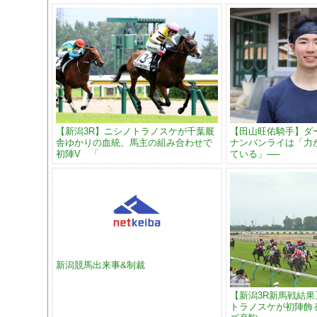
【新潟3R】ニシノトラノスケが千葉厩
【田山旺佑騎手】ダ
舎ゆかりの血統、馬主の組み合わせで
ナンバンライは「力
初陣V 「
ている」──
新潟競馬出来事&制裁
【新潟3R新馬戦結果
トラノスケが初陣飾