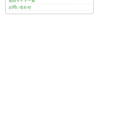
巡回サイト一覧
お問い合わせ