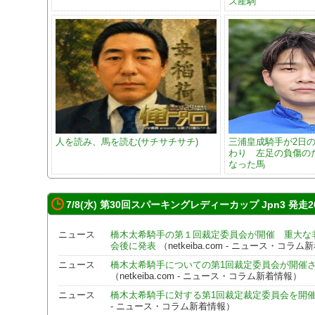
ズ産駒
人を読み、馬を読む(サチサチサチ)
三浦皇成騎手が2日の
わり 左足の負傷の
なった馬
7/8(水) 第30回スパーキングレディーカップ Jpn3 発走20
ニュース
橋木太希騎手の第１回裁定委員会が開催 重大な
会後に発表
（netkeiba.com - ニュース・コラ
ニュース
橋木太希騎手についての第1回裁定委員会が開催
（netkeiba.com - ニュース・コラム新着情報）
ニュース
橋木太希騎手に対する第1回裁定裁定委員会を開催
- ニュース・コラム新着情報）