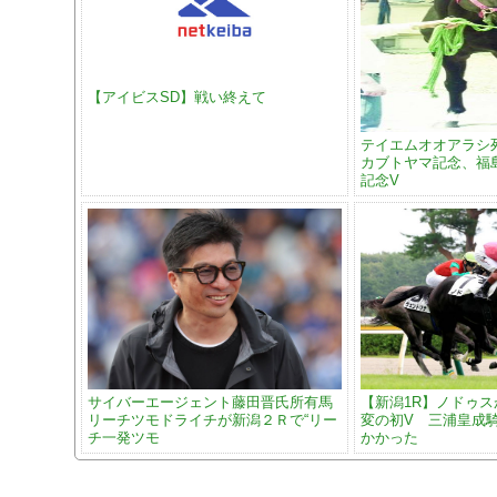
【アイビスSD】戦い終えて
テイエムオオアラシ死
カブトヤマ記念、福
記念V
サイバーエージェント藤田晋氏所有馬
【新潟1R】ノドゥス
リーチツモドライチが新潟２Ｒで“リー
変の初V 三浦皇成
チ一発ツモ
かかった