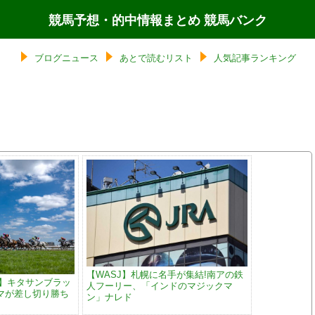
競馬予想・的中情報まとめ 競馬バンク
ブログニュース
あとで読むリスト
人気記事ランキング
【WASJ】札幌に名手が集結!南アの鉄
果】キタサンブラッ
人フーリー、「インドのマジックマ
マが差し切り勝ち
ン」ナレド