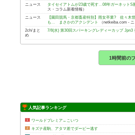
ニュース
タイセイアトムが23歳で死す…08年ガーネット
ス・コラム新着情報）
ニュース
【園田競馬・京都畜産特別】雨女卒業? 佐々木
も… まさかのアクシデント
（netkeiba.co
2ch/まと
7/8(水) 第30回スパーキングレディーカップ Jpn3 発
め
1時間前の
人気記事ランキング
1
ワールドプレミア←こいつ
2
キズナ産駒、アタマ差でダービー逃す