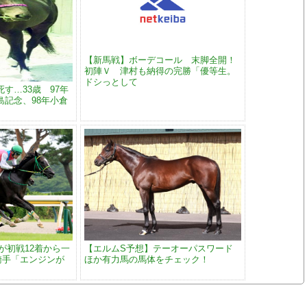
【新馬戦】ボーデコール 末脚全開！
初陣Ｖ 津村も納得の完勝「優等生。
ドシっとして
す…33歳 97年
島記念、98年小倉
が初戦12着から一
【エルムS予想】テーオーパスワード
騎手「エンジンが
ほか有力馬の馬体をチェック！