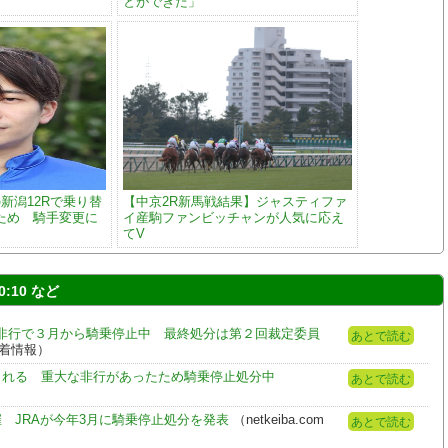
とができた」
新潟12Rで乗り替
【中京2R新馬戦結果】ジャスティファ
ため 騎手変更に
イ産駒ファンビッチャンが人気に応え
てV
:10 など
非行で３月から騎乗停止中 最終処分は第２回裁定委員
あとで読む
ム新着情報）
される 重大な非行があったため騎乗停止処分中
あとで読む
 JRAが今年3月に騎乗停止処分を発表
（netkeiba.com
あとで読む