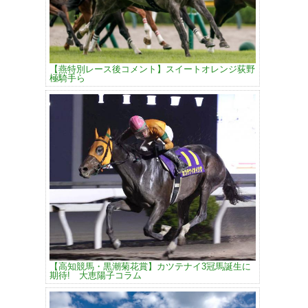
【燕特別レース後コメント】スイートオレンジ荻野
極騎手ら
【高知競馬・黒潮菊花賞】カツテナイ3冠馬誕生に
期待! 大恵陽子コラム