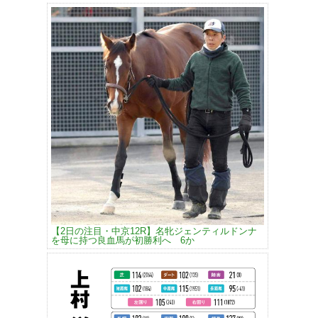
【2日の注目・中京12R】名牝ジェンティルドンナ
を母に持つ良血馬が初勝利へ 6か