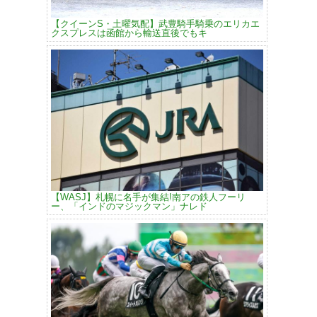
【クイーンS・土曜気配】武豊騎手騎乗のエリカエ
クスプレスは函館から輸送直後でもキ
【WASJ】札幌に名手が集結!南アの鉄人フーリ
ー、「インドのマジックマン」ナレド