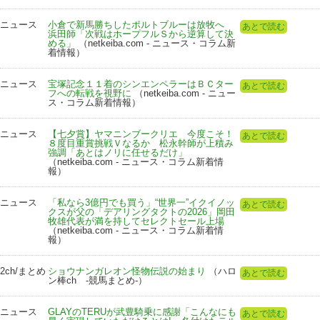
ニュース
小倉で新馬勝ちしたポルトブルーは放牧へ
あとで読む
浜田師「次戦はホープフルＳから逆算して決
める」
（netkeiba.com - ニュース・コラム新
着情報）
ニュース
宝塚記念１１着のシンエンペラーはＢＣター
あとで読む
フへの転戦を視野に
（netkeiba.com - ニュー
ス・コラム新着情報）
ニュース
【七夕賞】ヤマニンブークリエ 今度こそ！
あとで読む
８度目重賞挑戦Ｖなるか 松永幹師が上積み
強調「あとはノリに任せるだけ」
（netkeiba.com - ニュース・コラム新着情
報）
ニュース
「私なら3億円でも買う」“世界一”イクイノッ
あとで読む
クスが父の「デアリングタクトの2026」岡田
牧雄代表が満を持してセレクトセール上場
（netkeiba.com - ニュース・コラム新着情
報）
2ch/まとめ
ショウナンガレオン怪物伝説の始まり
（ハロ
あとで読む
ン棒ch -競馬まとめ-）
ニュース
GLAYのTERUが武豊騎乗に感謝「こんなにも
あとで読む