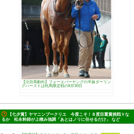
【注目馬動向】フォーエバーヤングの半妹ダーリン
グハーストは牝馬限定戦の8月30日
【七夕賞】ヤマニンブークリエ 今度こそ！８度目重賞挑戦Ｖな
るか 松永幹師が上積み強調「あとはノリに任せるだけ」 など