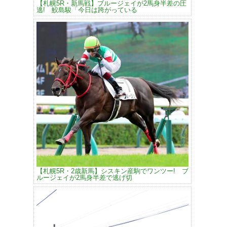
【札幌5R・新馬戦】ブルージェイが2馬身半差の圧
逃! 鮫島駿「今日は跨がっている
【札幌5R・2歳新馬】シスキン産駒でワンツー! ブ
ルージェイが2馬身半差で逃げ切