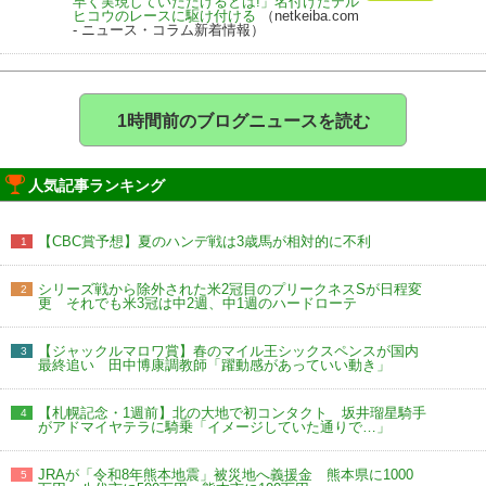
早く実現していただけるとは!」名付けたテル
ヒコウのレースに駆け付ける
（netkeiba.com
- ニュース・コラム新着情報）
1時間前のブログニュースを読む
人気記事ランキング
【CBC賞予想】夏のハンデ戦は3歳馬が相対的に不利
1
シリーズ戦から除外された米2冠目のプリークネスSが日程変
2
更 それでも米3冠は中2週、中1週のハードローテ
【ジャックルマロワ賞】春のマイル王シックスペンスが国内
3
最終追い 田中博康調教師「躍動感があっていい動き」
【札幌記念・1週前】北の大地で初コンタクト 坂井瑠星騎手
4
がアドマイヤテラに騎乗「イメージしていた通りで…」
JRAが「令和8年熊本地震」被災地へ義援金 熊本県に1000
5