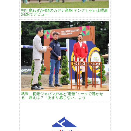
初年度わずか4頭のカデナ産駒 テングカゼが土曜新
潟2Rでデビュー
武豊 初老ジャパン戸本と“老獪”トークで沸かせ
る 衰えは？「あまり感じない。よう