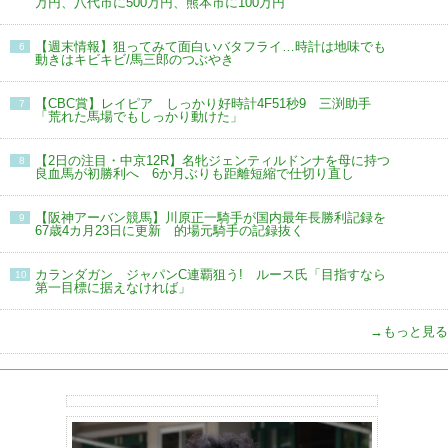
万円、八代市に500万円、熊本市に100万円
【週末情報】狙ってみて面白いバタフライ…時計は地味でも
6
動きはキビキビ/馬三郎のつぶやき
【CBC賞】レイピア しっかり好時計4F51秒9 三渕助手
7
「荒れた馬場でもしっかり動けた」
【2日の注目・中京12R】名牝ジェンティルドンナを母に持つ
8
良血馬が初勝利へ 6か月ぶりも距離短縮で仕切り直し
【阪神アーバン競馬】川原正一騎手が国内最年長勝利記録を
9
67歳4カ月23日に更新 的場元騎手の記録抜く
カランダガン ジャパンC連覇狙う! ルース氏「目指すなら
10
第一目標に据えなければ」
→もっと見る