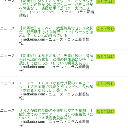
ニュース
【新馬戦】タクミオジュウ 注目オジュウチ
あとで読む
ョウサン産駒がついにデビュー 産駒１番星
へ障害なし 斎藤助手「芝向き、力は出せ
る」
（netkeiba.com - ニュース・コラム新着
情報）
ニュース
【新馬戦】イッペイ 武豊騎乗でセンス発揮
あとで読む
だ 額田助手は将来嘱望「フットワークがき
れいで、いいもの持っている」
（netkeiba.com - ニュース・コラム新着情
報）
ニュース
【新馬戦】エルドボルグ 先輩に続け！斉藤
あとで読む
崇師も認める素質 欧州の良血馬に期待「２
歳にしてはしっかりしていて瞬発力ある」
（netkeiba.com - ニュース・コラム新着情
報）
ニュース
ＧＬＡＹ・ＴＥＲＵが名付け親のテルヒコ
あとで読む
ウ １２日函館で武豊と初コンビへ 矢作師
「雨降るとなおよい。楽しみ」
（netkeiba.com - ニュース・コラム新着情
報）
ニュース
ＪＲＡが藤原英師の不服申し立てを棄却 函
あとで読む
館記念でのファウストラーゼンの進路取りに
ついて ＪＲＡ裁定委員会開催
（netkeiba.com - ニュース・コラム新着情
報）