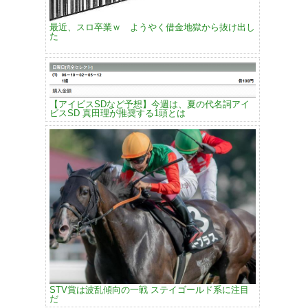
最近、スロ卒業ｗ ようやく借金地獄から抜け出し
た
【アイビスSDなど予想】今週は、夏の代名詞アイ
ビスSD 真田理が推奨する1頭とは
STV賞は波乱傾向の一戦 ステイゴールド系に注目
だ