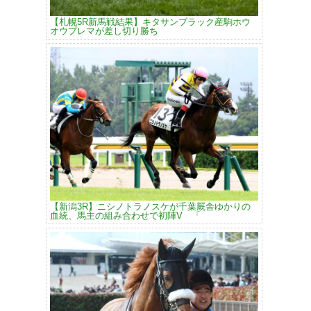
【札幌5R新馬戦結果】キタサンブラック産駒ホウ
オウプレマが差し切り勝ち
【新潟3R】ニシノトラノスケが千葉厩舎ゆかりの
血統、馬主の組み合わせで初陣V 「