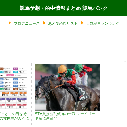
競馬予想・的中情報まとめ 競馬バンク
ブログニュース
あとで読むリスト
人気記事ランキング
ずっとこの日を待
STV賞は波乱傾向の一戦 ステイゴール
ムの救世主が久々に
ド系に注目だ