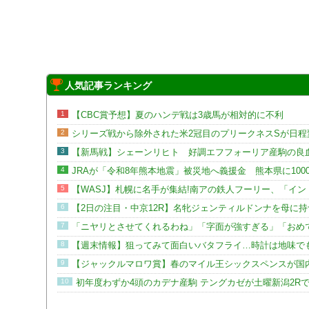
人気記事ランキング
1
【CBC賞予想】夏のハンデ戦は3歳馬が相対的に不利
2
シリーズ戦から除外された米2冠目のプリークネスSが日程
3
【新馬戦】シェーンリヒト 好調エフフォーリア産駒の良
4
JRAが「令和8年熊本地震」被災地へ義援金 熊本県に100
5
【WASJ】札幌に名手が集結!南アの鉄人フーリー、「イ
6
【2日の注目・中京12R】名牝ジェンティルドンナを母に
7
「ニヤリとさせてくれるわね」「字面が強すぎる」「おめで
8
【週末情報】狙ってみて面白いバタフライ…時計は地味で
9
【ジャックルマロワ賞】春のマイル王シックスペンスが国
10
初年度わずか4頭のカデナ産駒 テングカゼが土曜新潟2R