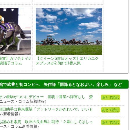
花賞】カツテナイ3
【クイーンS前日オッズ】エリカエク
大恵陽子コラム
スプレスが2.8倍で1番人気
館で武豊と初コンビへ 矢作師「雨降るとなおよい。楽しみ」 など
サン産駒がついにデビュー 産駒１番星へ障害なし 斎
あとで読む
om - ニュース・コラム新着情報）
額田助手は将来嘱望「フットワークがきれいで、いいも
あとで読む
コラム新着情報）
も認める素質 欧州の良血馬に期待「２歳にしてはしっ
あとで読む
- ニュース・コラム新着情報）