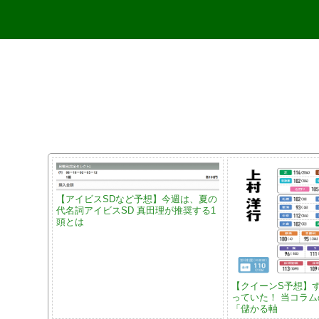
【アイビスSDなど予想】今週は、夏の
代名詞アイビスSD 真田理が推奨する1
頭とは
【クイーンS予想】
っていた！ 当コラ
「儲かる軸