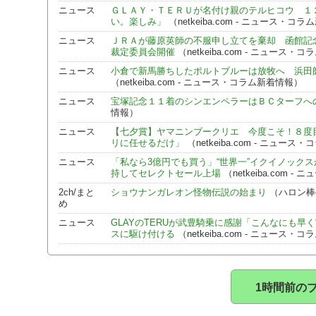
ニュース
ＧＬＡＹ・ＴＥＲＵが名付け親のテルヒコウ １
い。楽しみ」
（netkeiba.com - ニュース・コ
ニュース
ＪＲＡが藤原英師の不服申し立てを棄却 函館記
裁定委員会開催
（netkeiba.com - ニュース・
ニュース
小倉で新馬勝ちしたポルトブルーは放牧へ 浜田
（netkeiba.com - ニュース・コラム新着情報）
ニュース
宝塚記念１１着のシンエンペラーはＢＣターフへ
情報）
ニュース
【七夕賞】ヤマニンブークリエ 今度こそ！８度
リに任せるだけ」
（netkeiba.com - ニュー
ニュース
「私なら3億円でも買う」“世界一”イクイノックス
持してセレクトセール上場
（netkeiba.com 
2ch/まと
ショウナンガレオン怪物伝説の始まり
（ハロン棒c
め
ニュース
GLAYのTERUが武豊騎乗に感謝「こんなにも早
スに駆け付ける
（netkeiba.com - ニュース・
1時間前の