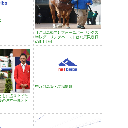
裁
【注目馬動向】フォーエバーヤングの
半妹ダーリングハーストは牝馬限定戦
の8月30日
中京競馬場・馬場情報
ともに盛り上げた
ルの戸本一真とト