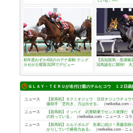
ている」──
初年度わずか4頭のカデナ産駒 テング
【高知競馬・黒潮菊
カゼが土曜新潟2Rでデビュー
冠馬誕生に期待! 
ＧＬＡＹ・ＴＥＲＵが名付け親のテルヒコウ １２日函
ニュース
【新馬戦】タクミオジュウ 注目オジュウチョウ
藤助手「芝向き、力は出せる」
（netkeiba.c
ニュース
【新馬戦】イッペイ 武豊騎乗でセンス発揮だ 
の持っている」
（netkeiba.com - ニュース・
ニュース
【新馬戦】エルドボルグ 先輩に続け！斉藤崇師
かりしていて瞬発力ある」
（netkeiba.com 