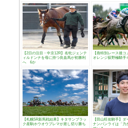
【2日の注目・中京12R】名牝ジェンテ
【燕特別レース後コ
ィルドンナを母に持つ良血馬が初勝利
オレンジ荻野極騎手
へ 6か
【札幌5R新馬戦結果】キタサンブラッ
【田山旺佑騎手】ダ
ク産駒ホウオウプレマが差し切り勝ち
ナンバンライは「力