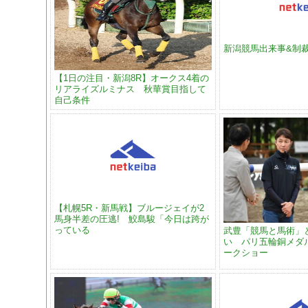
新潟競馬出来事&制
【1日の注目・新潟8R】オークス4着の
リアライズルミナス 秋華賞目指して
自己条件
【札幌5R・新馬戦】ブルージェイが2
馬身半差の圧逃! 鮫島駿「今日は跨が
っている
武豊「競馬と馬術」
い パリ五輪銅メダ
ークショー