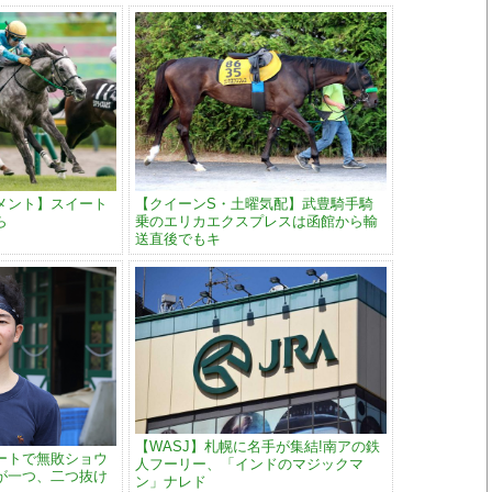
メント】スイート
【クイーンS・土曜気配】武豊騎手騎
ら
乗のエリカエクスプレスは函館から輸
送直後でもキ
【WASJ】札幌に名手が集結!南アの鉄
ートで無敗ショウ
人フーリー、「インドのマジックマ
が一つ、二つ抜け
ン」ナレド