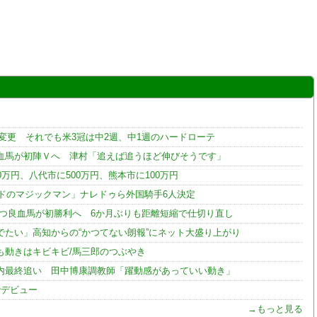
変更 それでも米3冠は中2週、中1週のハードローテ
血馬が初陣Ｖへ 津村「追えば追うほど伸びそうです」
0万円、八代市に500万円、熊本市に100万円
ンドのマジックマン」ナレドゥら外国騎手6人決定
持つ良血馬が初勝利へ 6か月ぶりも距離短縮で仕切り直し
たい」高知からの“かつてない朗報”にネット大盛り上がり
も動きはキビキビ/馬三郎のつぶやき
内最終追い 田中博康調教師「躍動感があっていい動き」
でデビュー
→もっと見る