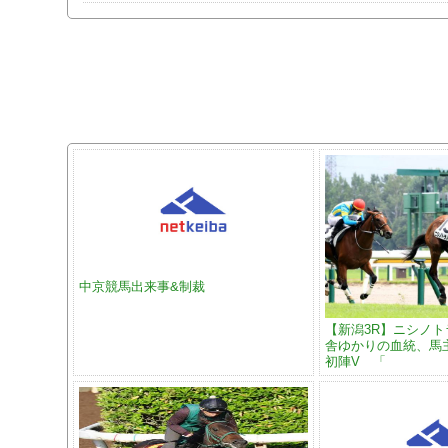
中京競馬出来事&制裁
【新潟3R】ニシノ
舎ゆかりの血統、馬
初陣V 「