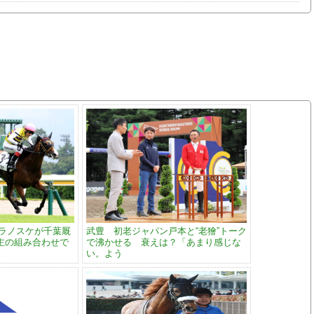
トラノスケが千葉厩
武豊 初老ジャパン戸本と“老獪”トーク
主の組み合わせで
で沸かせる 衰えは？「あまり感じな
い。よう