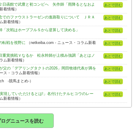
２日函館で武豊と初コンビへ 矢作師「雨降るとなおよ
あとで読む
ラム新着情報）
念でのファウストラーゼンの進路取りについて ＪＲＡ
あとで読む
コラム新着情報）
師「次戦はホープフルＳから逆算して決める」
あとで読む
の転戦を視野に
（netkeiba.com - ニュース・コラム新着
あとで読む
目重賞挑戦Ｖなるか 松永幹師が上積み強調「あとはノ
あとで読む
ス・コラム新着情報）
が父の「デアリングタクトの2026」岡田牧雄代表が満を
あとで読む
- ニュース・コラム新着情報）
h -競馬まとめ-）
あとで読む
く実現していただけるとは!」名付けたテルヒコウのレー
あとで読む
コラム新着情報）
ブログニュースを読む