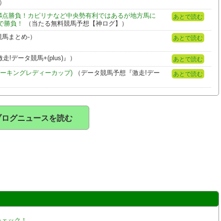
報）
印4点勝負！カピリナなど中央勢有利ではあるが地方馬に
あとで読む
で勝負！
（当たる無料競馬予想【神ログ】）
競馬まとめ-）
あとで読む
!データ競馬+(plus)』）
あとで読む
1Rスパーキングレディーカップ)
（データ競馬予想『激走!デー
あとで読む
ブログニュースを読む
チェック！