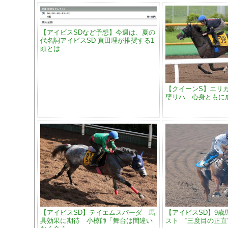
【アイビスSDなど予想】今週は、夏の
代名詞アイビスSD 真田理が推奨する1
頭とは
【クイーンS】エリ
璧リハ 心身ともに
【アイビスSD】テイエムスパーダ 馬
【アイビスSD】9歳
具効果に期待 小椋師「舞台は間違い
スト “三度目の正直