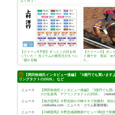
なく合う」
【クイーンS予想】ずっとこの日を待
【クイーンS】ボン
っていた！ 当コラムの救世主が久々に
ド感十分 長浜「め
「儲かる軸
た」
【岡田牧雄氏インタビュー後編】「3億円でも買います
リングタクトの2026」 など
ニュース
【岡田牧雄氏インタビュー後編】「3億円でも買
スの生産馬「デアリングタクトの2026」
（netk
ニュース
【地方競馬】今野忠師が川崎９Ｒで初勝利 初出
（netkeiba.com - ニュース・コラム新着情報）
ニュース
【川崎競馬】今野忠成調教師デビュー3戦目で初勝