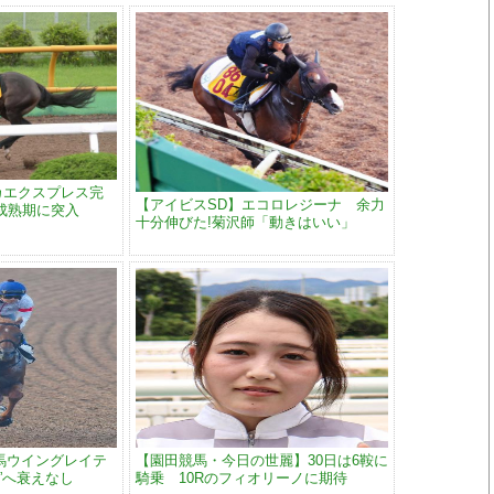
カエクスプレス完
【アイビスSD】エコロレジーナ 余力
成熟期に突入
十分伸びた!菊沢師「動きはいい」
馬ウイングレイテ
【園田競馬・今日の世麗】30日は6鞍に
”へ衰えなし
騎乗 10Rのフィオリーノに期待