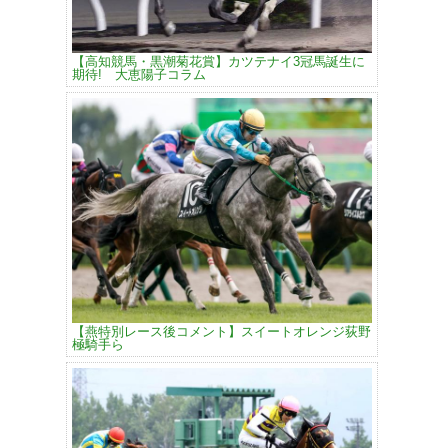
【高知競馬・黒潮菊花賞】カツテナイ3冠馬誕生に
期待! 大恵陽子コラム
【燕特別レース後コメント】スイートオレンジ荻野
極騎手ら