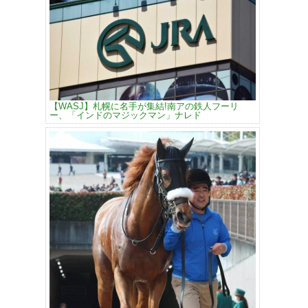
【WASJ】札幌に名手が集結!南アの鉄人フーリ
ー、「インドのマジックマン」ナレド