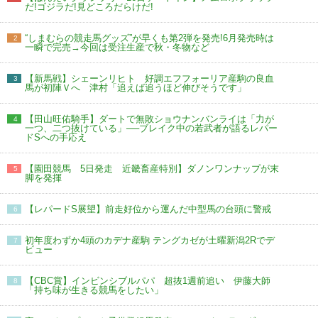
だ!ゴジラだ!見どころだらけだ!
“しまむらの競走馬グッズ”が早くも第2弾を発売!6月発売時は
2
一瞬で完売→今回は受注生産で秋・冬物など
【新馬戦】シェーンリヒト 好調エフフォーリア産駒の良血
3
馬が初陣Ｖへ 津村「追えば追うほど伸びそうです」
【田山旺佑騎手】ダートで無敗ショウナンバンライは「力が
4
一つ、二つ抜けている」──ブレイク中の若武者が語るレパー
ドSへの手応え
【園田競馬 5日発走 近畿畜産特別】ダノンワンナップが末
5
脚を発揮
【レパードS展望】前走好位から運んだ中型馬の台頭に警戒
6
初年度わずか4頭のカデナ産駒 テングカゼが土曜新潟2Rでデ
7
ビュー
【CBC賞】インビンシブルパパ 超抜1週前追い 伊藤大師
8
「持ち味が生きる競馬をしたい」