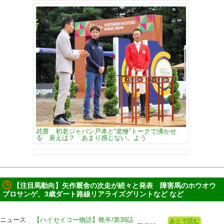
武豊 初老ジャパン戸本と“老獪”トークで沸かせ
る 衰えは？「あまり感じない。よう
【注目馬動向】矢作厩舎の次走が続々と発表 障害馬のホウオウ
プロサンゲ、3歳ダート路線リアライズグリントなど など
ニュース
【ハイセイコー物語】晩年/第39話
あとで読む