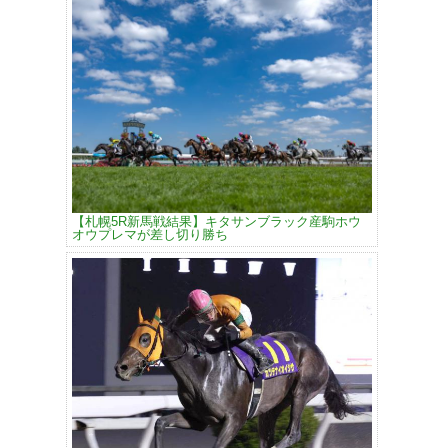
【札幌5R新馬戦結果】キタサンブラック産駒ホウ
オウプレマが差し切り勝ち