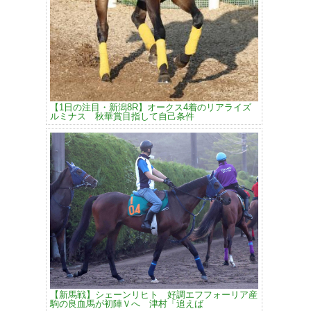
【1日の注目・新潟8R】オークス4着のリアライズ
ルミナス 秋華賞目指して自己条件
【新馬戦】シェーンリヒト 好調エフフォーリア産
駒の良血馬が初陣Ｖへ 津村「追えば