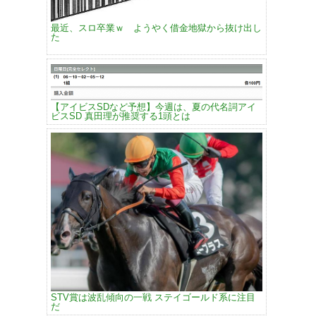
最近、スロ卒業ｗ ようやく借金地獄から抜け出し
た
【アイビスSDなど予想】今週は、夏の代名詞アイ
ビスSD 真田理が推奨する1頭とは
STV賞は波乱傾向の一戦 ステイゴールド系に注目
だ