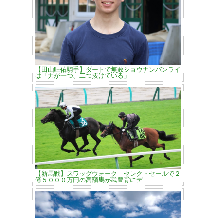
【田山旺佑騎手】ダートで無敗ショウナンバンライ
は「力が一つ、二つ抜けている」──
【新馬戦】スワッグウォーク セレクトセールで２
億５０００万円の高額馬が武豊背にデ