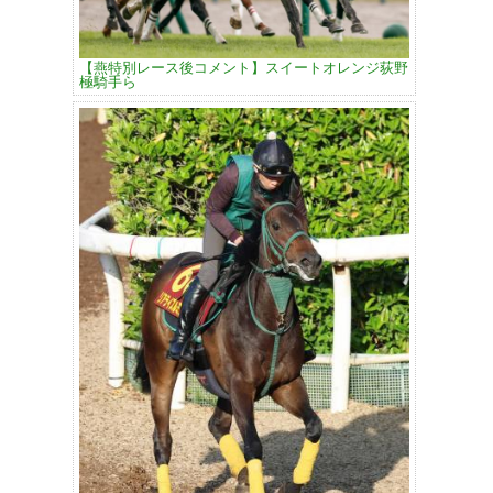
【燕特別レース後コメント】スイートオレンジ荻野
極騎手ら