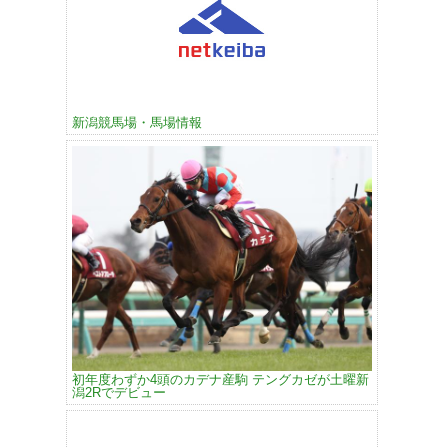
新潟競馬場・馬場情報
初年度わずか4頭のカデナ産駒 テングカゼが土曜新
潟2Rでデビュー