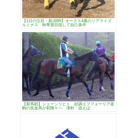
【1日の注目・新潟8R】オークス4着のリアライズ
ルミナス 秋華賞目指して自己条件
【新馬戦】シェーンリヒト 好調エフフォーリア産
駒の良血馬が初陣Ｖへ 津村「追えば