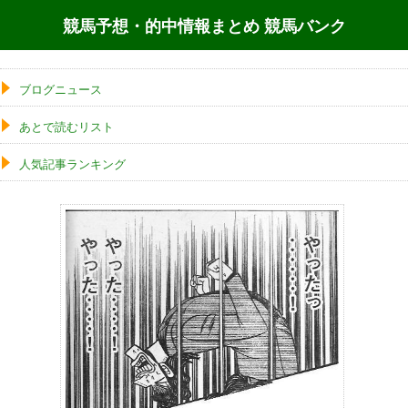
競馬予想・的中情報まとめ 競馬バンク
ブログニュース
あとで読むリスト
人気記事ランキング