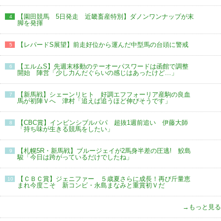
【園田競馬 5日発走 近畿畜産特別】ダノンワンナップが末
4
脚を発揮
【レパードS展望】前走好位から運んだ中型馬の台頭に警戒
5
【エルムS】先週末移動のテーオーパスワードは函館で調整
6
開始 陣営「少し力んだぐらいの感じはあったけど…」
【新馬戦】シェーンリヒト 好調エフフォーリア産駒の良血
7
馬が初陣Ｖへ 津村「追えば追うほど伸びそうです」
【CBC賞】インビンシブルパパ 超抜1週前追い 伊藤大師
8
「持ち味が生きる競馬をしたい」
【札幌5R・新馬戦】ブルージェイが2馬身半差の圧逃! 鮫島
9
駿「今日は跨がっているだけでしたね」
【ＣＢＣ賞】ジェニファー ５歳夏さらに成長！再び斤量恵
10
まれ今度こそ 新コンビ・永島まなみと重賞初Ｖだ
→もっと見る