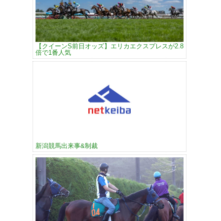
【クイーンS前日オッズ】エリカエクスプレスが2.8
倍で1番人気
新潟競馬出来事&制裁