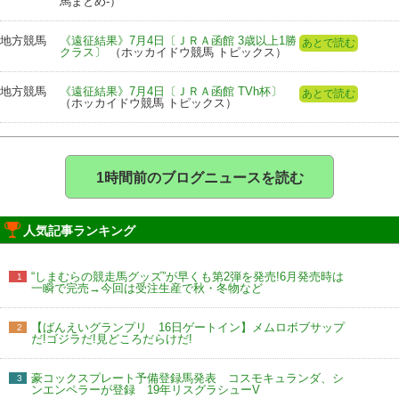
馬まとめ-）
地方競馬
《遠征結果》7月4日〔ＪＲＡ函館 3歳以上1勝
あとで読む
クラス〕
（ホッカイドウ競馬 トピックス）
地方競馬
《遠征結果》7月4日〔ＪＲＡ函館 TVh杯〕
あとで読む
（ホッカイドウ競馬 トピックス）
1時間前のブログニュースを読む
人気記事ランキング
“しまむらの競走馬グッズ”が早くも第2弾を発売!6月発売時は
1
一瞬で完売→今回は受注生産で秋・冬物など
【ばんえいグランプリ 16日ゲートイン】メムロボブサップ
2
だ!ゴジラだ!見どころだらけだ!
豪コックスプレート予備登録馬発表 コスモキュランダ、シ
3
ンエンペラーが登録 19年リスグラシューV