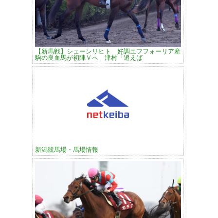
【新馬戦】シェーンリヒト 好調エフフォーリア産
駒の良血馬が初陣Ｖへ 津村「追えば
新潟競馬場・馬場情報