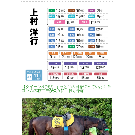
【クイーンS予想】ずっとこの日を待っていた！ 当
コラムの救世主が久々に「儲かる軸