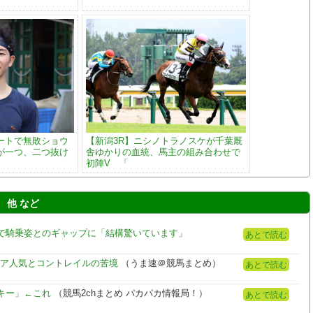
ートで無敗ショウ
【新潟3R】ニシノトラノスケが千葉厩
が一つ、二つ抜け
舎ゆかりの血統、馬主の組み合わせで
初陣V 「
 他 など
で騎乗姿とのギャップに「結構驚いています」
あとで読む
リア人気とコントレイルの苦境
（うま速＠競馬まとめ）
あとで読む
キー」←これ
（競馬2chまとめ パカパカ情報局！）
あとで読む