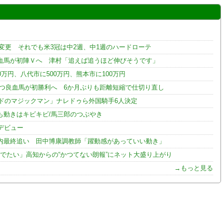
変更 それでも米3冠は中2週、中1週のハードローテ
血馬が初陣Ｖへ 津村「追えば追うほど伸びそうです」
0万円、八代市に500万円、熊本市に100万円
持つ良血馬が初勝利へ 6か月ぶりも距離短縮で仕切り直し
ンドのマジックマン」ナレドゥら外国騎手6人決定
も動きはキビキビ/馬三郎のつぶやき
デビュー
内最終追い 田中博康調教師「躍動感があっていい動き」
でたい」高知からの“かつてない朗報”にネット大盛り上がり
→もっと見る