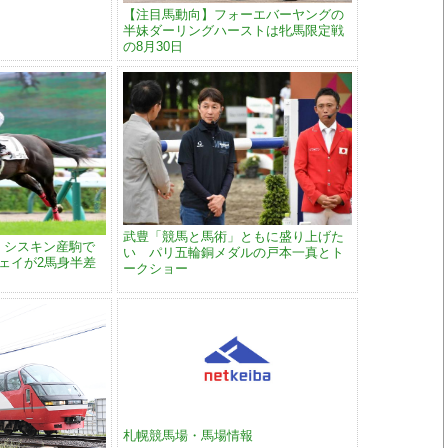
【注目馬動向】フォーエバーヤングの
半妹ダーリングハーストは牝馬限定戦
の8月30日
武豊「競馬と馬術」ともに盛り上げた
】シスキン産駒で
い パリ五輪銅メダルの戸本一真とト
ェイが2馬身半差
ークショー
札幌競馬場・馬場情報