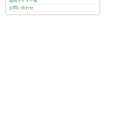
巡回サイト一覧
お問い合わせ