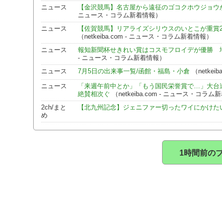
ニュース
【金沢競馬】名古屋から遠征のゴコクホウジョウ
ニュース・コラム新着情報）
ニュース
【佐賀競馬】リアライズシリウスのいとこが重賞
（netkeiba.com - ニュース・コラム新着情報）
ニュース
報知新聞杯せきれい賞はコスモフロイデが優勝 
- ニュース・コラム新着情報）
ニュース
7月5日の出来事一覧/函館・福島・小倉
（netke
ニュース
「来週午前中とか」「もう国民栄誉賞で…」大台
絶賛相次ぐ
（netkeiba.com - ニュース・コラ
2ch/まと
【北九州記念】ジェニファー切ったワイにかけた
め
1時間前の