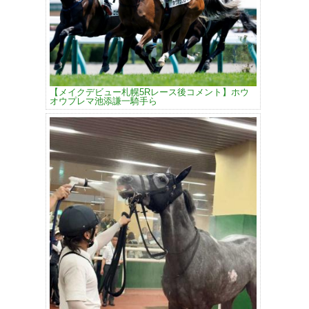
【メイクデビュー札幌5Rレース後コメント】ホウ
オウプレマ池添謙一騎手ら