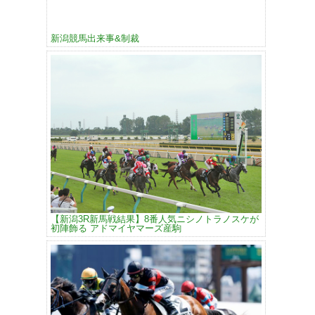
新潟競馬出来事&制裁
【新潟3R新馬戦結果】8番人気ニシノトラノスケが
初陣飾る アドマイヤマーズ産駒