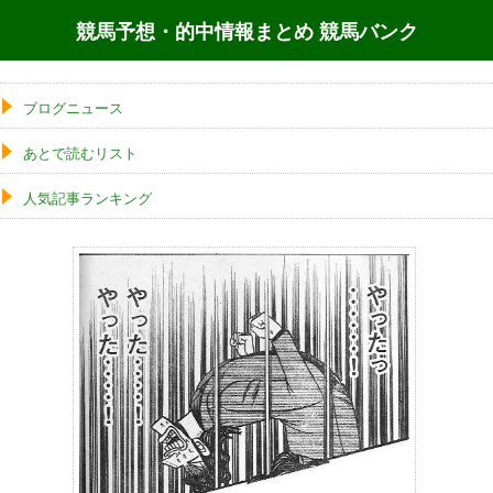
競馬予想・的中情報まとめ 競馬バンク
ブログニュース
あとで読むリスト
人気記事ランキング