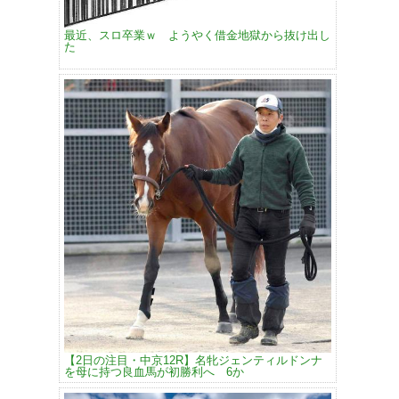
最近、スロ卒業ｗ ようやく借金地獄から抜け出し
た
【2日の注目・中京12R】名牝ジェンティルドンナ
を母に持つ良血馬が初勝利へ 6か