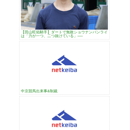
【田山旺佑騎手】ダートで無敗ショウナンバンライ
は「力が一つ、二つ抜けている」──
中京競馬出来事&制裁