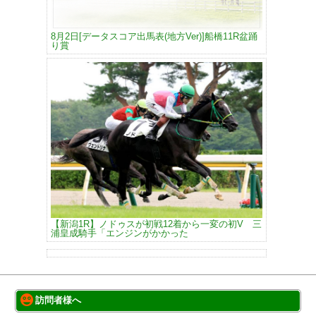
8月2日[データスコア出馬表(地方Ver)]船橋11R盆踊
り賞
【新潟1R】ノドゥスが初戦12着から一変の初V 三
浦皇成騎手「エンジンがかかった
訪問者様へ