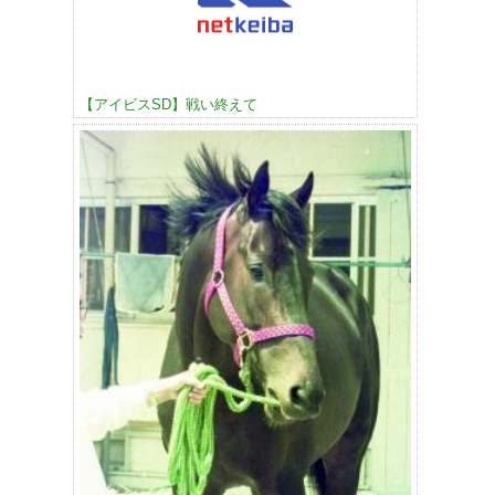
【アイビスSD】戦い終えて