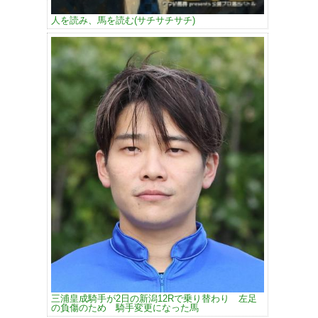
人を読み、馬を読む(サチサチサチ)
三浦皇成騎手が2日の新潟12Rで乗り替わり 左足
の負傷のため 騎手変更になった馬