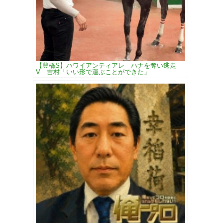
【豊橋S】ハワイアンティアレ ハナを奪い逃走
V 吉村「いい形で運ぶことができた」