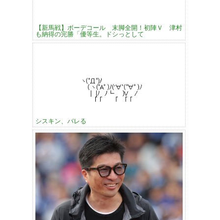
【新馬戦】ボーデコール 末脚全開！初陣Ｖ 津村
も納得の完勝「優等生。ドシっとして
シスキン、バレる