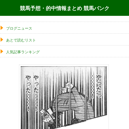
競馬予想・的中情報まとめ 競馬バンク
ブログニュース
あとで読むリスト
人気記事ランキング