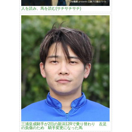
人を読み、馬を読む(サチサチサチ)
三浦皇成騎手が2日の新潟12Rで乗り替わり 左足
の負傷のため 騎手変更になった馬