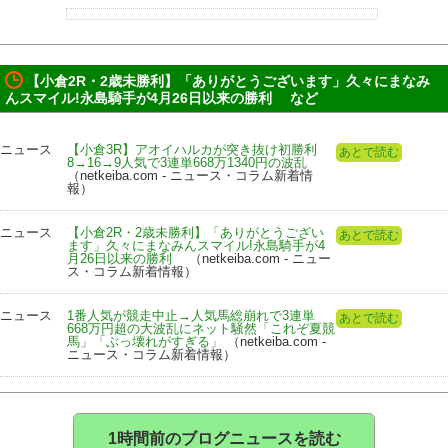
【小倉2R・2歳未勝利】「ありがとうございます」久々にまなみ
んスマイル!永島騎手が4月26日以来の勝利 など
ニュース
【小倉3R】アオイハルカが突き抜け初勝利
あとで読む
8→16→9人気で3連単668万1340円の波乱
（netkeiba.com - ニュース・コラム新着情
報）
ニュース
【小倉2R・2歳未勝利】「ありがとうござい
あとで読む
ます」久々にまなみんスマイル!永島騎手が4
月26日以来の勝利
（netkeiba.com - ニュー
ス・コラム新着情報）
ニュース
1番人気が競走中止→人気馬総崩れで3連単
あとで読む
668万円超の大波乱にネット騒然「これぞ夏競
馬」「ぶっ壊れがすぎる」
（netkeiba.com -
ニュース・コラム新着情報）
1時間前のブログニュースを読む