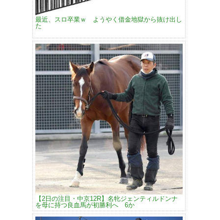
最近、スロ卒業ｗ ようやく借金地獄から抜け出し
た
【2日の注目・中京12R】名牝ジェンティルドンナ
を母に持つ良血馬が初勝利へ 6か