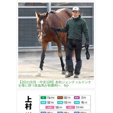
【2日の注目・中京12R】名牝ジェンティルドンナ
を母に持つ良血馬が初勝利へ 6か