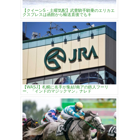
【クイーンS・土曜気配】武豊騎手騎乗のエリカエ
クスプレスは函館から輸送直後でもキ
【WASJ】札幌に名手が集結!南アの鉄人フーリ
ー、「インドのマジックマン」ナレド