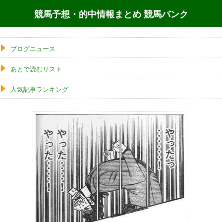
競馬予想・的中情報まとめ 競馬バンク
ブログニュース
あとで読むリスト
人気記事ランキング