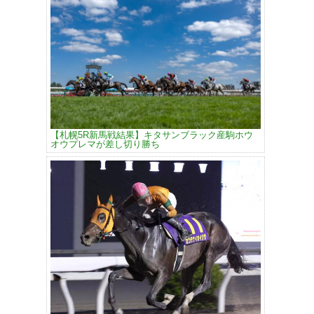
【札幌5R新馬戦結果】キタサンブラック産駒ホウ
オウプレマが差し切り勝ち