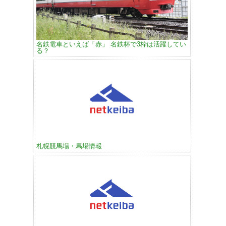
名鉄電車といえば「赤」 名鉄杯で3枠は活躍してい
る？
札幌競馬場・馬場情報