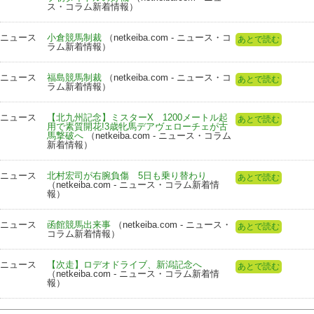
ス・コラム新着情報）
ニュース
小倉競馬制裁
（netkeiba.com - ニュース・コ
あとで読む
ラム新着情報）
ニュース
福島競馬制裁
（netkeiba.com - ニュース・コ
あとで読む
ラム新着情報）
ニュース
【北九州記念】ミスターX 1200メートル起
あとで読む
用で素質開花!3歳牝馬デアヴェローチェが古
馬撃破へ
（netkeiba.com - ニュース・コラム
新着情報）
ニュース
北村宏司が右腕負傷 5日も乗り替わり
あとで読む
（netkeiba.com - ニュース・コラム新着情
報）
ニュース
函館競馬出来事
（netkeiba.com - ニュース・
あとで読む
コラム新着情報）
ニュース
【次走】ロデオドライブ、新潟記念へ
あとで読む
（netkeiba.com - ニュース・コラム新着情
報）