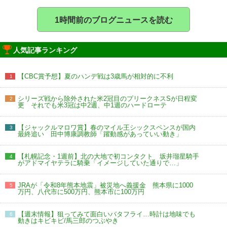
1時間前のブログニュースを読む
人気記事ランキング
【CBC賞予想】夏のハンデ戦は3歳馬が相対的に不利
1
シリーズ戦から除外された米2冠目のプリークネスSが日程変
2
更 それでも米3冠は中2週、中1週のハードローテ
【ジャックルマロワ賞】春のマイル王シックスペンスが国内
3
最終追い 田中博康調教師「躍動感があっていい動き」
【札幌記念・1週前】北の大地で初コンタクト 坂井瑠星騎手
4
がアドマイヤテラに騎乗「イメージしていた通りで…」
JRAが「令和8年熊本地震」被災地へ義援金 熊本県に1000
5
万円、八代市に500万円、熊本市に100万円
【週末情報】狙ってみて面白いバタフライ…時計は地味でも
6
動きはキビキビ/馬三郎のつぶやき