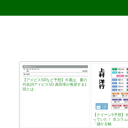
【アイビスSDなど予想】今週は、夏の
代名詞アイビスSD 真田理が推奨する1
頭とは
【クイーンS予想】
っていた！ 当コラ
「儲かる軸