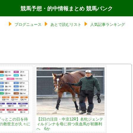
競馬予想・的中情報まとめ 競馬バンク
ブログニュース
あとで読むリスト
人気記事ランキング
ずっとこの日を待
【2日の注目・中京12R】名牝ジェンテ
ムの救世主が久々に
ィルドンナを母に持つ良血馬が初勝利
へ 6か