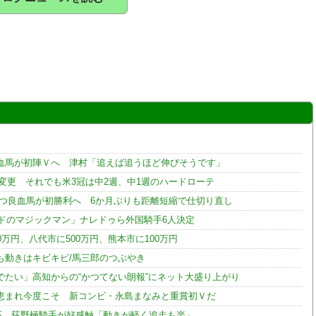
血馬が初陣Ｖへ 津村「追えば追うほど伸びそうです」
変更 それでも米3冠は中2週、中1週のハードローテ
持つ良血馬が初勝利へ 6か月ぶりも距離短縮で仕切り直し
ンドのマジックマン」ナレドゥら外国騎手6人決定
0万円、八代市に500万円、熊本市に100万円
も動きはキビキビ/馬三郎のつぶやき
たい」高知からの“かつてない朗報”にネット大盛り上がり
恵まれ今度こそ 新コンビ・永島まなみと重賞初Ｖだ
応 荻野極騎手が好感触「動きが軽く追走も楽」