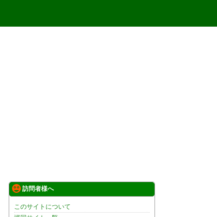
訪問者様へ
このサイトについて