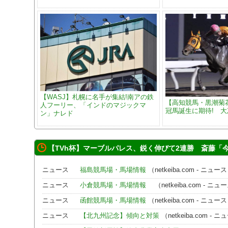
【WASJ】札幌に名手が集結!南アの鉄
【高知競馬・黒潮菊
人フーリー、「インドのマジックマ
冠馬誕生に期待! 
ン」ナレド
【TVh杯】マーブルパレス、鋭く伸びて2連勝 斎藤「
ニュース
福島競馬場・馬場情報
（netkeiba.com - 
ニュース
小倉競馬場・馬場情報
（netkeiba.com -
ニュース
函館競馬場・馬場情報
（netkeiba.com - 
ニュース
【北九州記念】傾向と対策
（netkeiba.com 