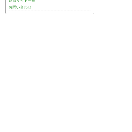
巡回サイト一覧
お問い合わせ