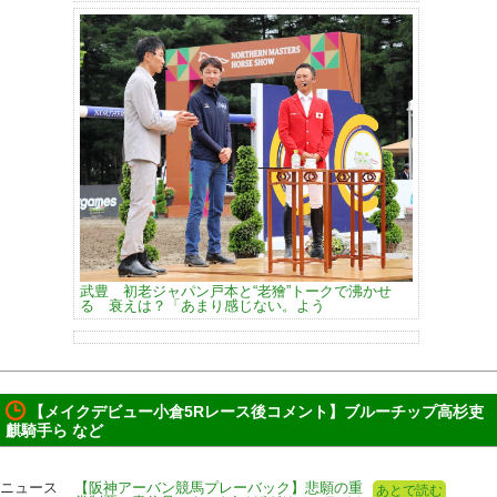
武豊 初老ジャパン戸本と“老獪”トークで沸かせ
る 衰えは？「あまり感じない。よう
【メイクデビュー小倉5Rレース後コメント】ブルーチップ高杉吏
麒騎手ら など
ニュース
【阪神アーバン競馬プレーバック】悲願の重
あとで読む