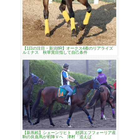
【1日の注目・新潟8R】オークス4着のリアライズ
ルミナス 秋華賞目指して自己条件
【新馬戦】シェーンリヒト 好調エフフォーリア産
駒の良血馬が初陣Ｖへ 津村「追えば