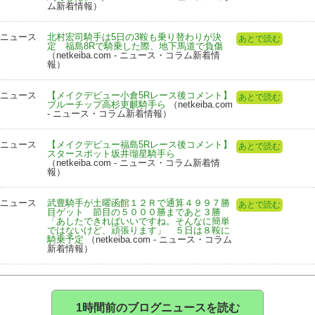
ム新着情報）
ニュース
北村宏司騎手は5日の3鞍も乗り替わりが決
あとで読む
定 福島8Rで騎乗した際、地下馬道で負傷
（netkeiba.com - ニュース・コラム新着情
報）
ニュース
【メイクデビュー小倉5Rレース後コメント】
あとで読む
ブルーチップ高杉吏麒騎手ら
（netkeiba.com
- ニュース・コラム新着情報）
ニュース
【メイクデビュー福島5Rレース後コメント】
あとで読む
スタースポット坂井瑠星騎手ら
（netkeiba.com - ニュース・コラム新着情
報）
ニュース
武豊騎手が土曜函館１２Ｒで通算４９９７勝
あとで読む
目ゲット 節目の５０００勝まであと３勝
「あしたできればいいですね。そんなに簡単
ではないけど、頑張ります」 ５日は８鞍に
騎乗予定
（netkeiba.com - ニュース・コラム
新着情報）
1時間前のブログニュースを読む