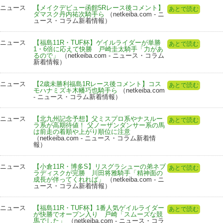
ニュース
【メイクデビュー函館5Rレース後コメント】
あとで読む
ダマスク丹内祐次騎手ら
（netkeiba.com - ニ
ュース・コラム新着情報）
ニュース
【福島11R・TUF杯】ゲイルライダーが単勝
あとで読む
1・6倍に応えて快勝 戸崎圭太騎手「力があ
るので」
（netkeiba.com - ニュース・コラム
新着情報）
ニュース
【2歳未勝利福島1Rレース後コメント】コス
あとで読む
モハナミズキ木幡巧也騎手ら
（netkeiba.com
- ニュース・コラム新着情報）
ニュース
【北九州記念予想】父ミスプロ系やナスルー
あとで読む
ラ系が高期待値！ 父ノーザンダンサー系の馬
は前走の着順や上がり順位に注意
（netkeiba.com - ニュース・コラム新着情
報）
ニュース
【小倉11R・博多S】リスグラシューの弟ネブ
あとで読む
ラディスクが完勝 川田将雅騎手「精神面の
成長が伴ってくれれば」
（netkeiba.com - ニ
ュース・コラム新着情報）
ニュース
【福島11R・TUF杯】1番人気ゲイルライダー
あとで読む
が快勝でオープン入り 戸崎「スムーズな競
馬でした」
（netkeiba.com - ニュース・コラ