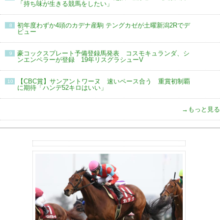
「持ち味が生きる競馬をしたい」
初年度わずか4頭のカデナ産駒 テングカゼが土曜新潟2Rでデ
8
ビュー
豪コックスプレート予備登録馬発表 コスモキュランダ、シ
9
ンエンペラーが登録 19年リスグラシューV
【CBC賞】サンアントワーヌ 速いペース合う 重賞初制覇
10
に期待「ハンデ52キロはいい」
→もっと見る