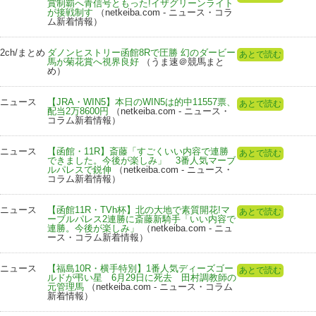
賞制覇へ青信号ともった!イザグリーンライト
が接戦制す
（netkeiba.com - ニュース・コラ
ム新着情報）
2ch/まとめ
ダノンヒストリー函館8Rで圧勝 幻のダービー
あとで読む
馬が菊花賞へ視界良好
（うま速＠競馬まと
め）
ニュース
【JRA・WIN5】本日のWIN5は的中11557票、
あとで読む
配当2万8600円
（netkeiba.com - ニュース・
コラム新着情報）
ニュース
【函館・11R】斎藤「すごくいい内容で連勝
あとで読む
できました。今後が楽しみ」 3番人気マーブ
ルパレスで鋭伸
（netkeiba.com - ニュース・
コラム新着情報）
ニュース
【函館11R・TVh杯】北の大地で素質開花!マ
あとで読む
ーブルパレス2連勝に斎藤新騎手「いい内容で
連勝。今後が楽しみ」
（netkeiba.com - ニュ
ース・コラム新着情報）
ニュース
【福島10R・横手特別】1番人気ディーズゴー
あとで読む
ルドが弔い星 6月29日に死去 田村調教師の
元管理馬
（netkeiba.com - ニュース・コラム
新着情報）