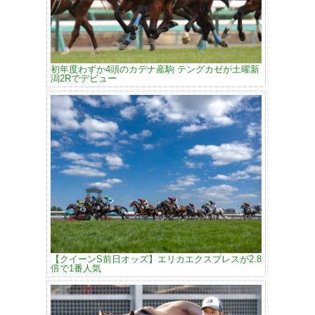
初年度わずか4頭のカデナ産駒 テングカゼが土曜新
潟2Rでデビュー
【クイーンS前日オッズ】エリカエクスプレスが2.8
倍で1番人気