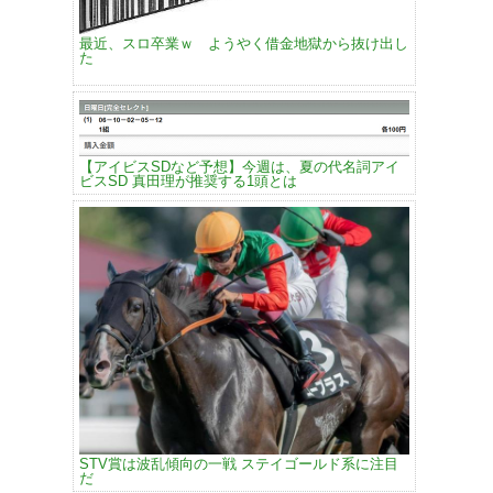
最近、スロ卒業ｗ ようやく借金地獄から抜け出し
た
【アイビスSDなど予想】今週は、夏の代名詞アイ
ビスSD 真田理が推奨する1頭とは
STV賞は波乱傾向の一戦 ステイゴールド系に注目
だ