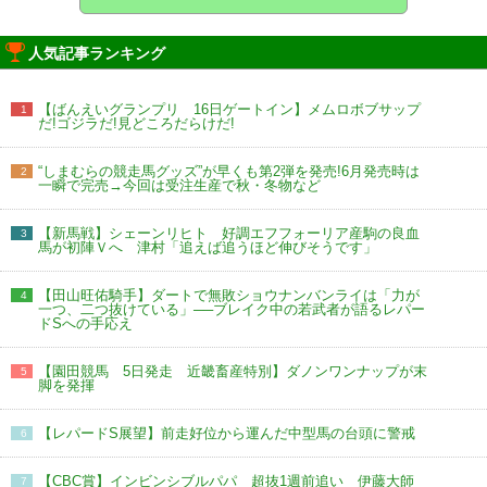
人気記事ランキング
【ばんえいグランプリ 16日ゲートイン】メムロボブサップ
1
だ!ゴジラだ!見どころだらけだ!
“しまむらの競走馬グッズ”が早くも第2弾を発売!6月発売時は
2
一瞬で完売→今回は受注生産で秋・冬物など
【新馬戦】シェーンリヒト 好調エフフォーリア産駒の良血
3
馬が初陣Ｖへ 津村「追えば追うほど伸びそうです」
【田山旺佑騎手】ダートで無敗ショウナンバンライは「力が
4
一つ、二つ抜けている」──ブレイク中の若武者が語るレパー
ドSへの手応え
【園田競馬 5日発走 近畿畜産特別】ダノンワンナップが末
5
脚を発揮
【レパードS展望】前走好位から運んだ中型馬の台頭に警戒
6
【CBC賞】インビンシブルパパ 超抜1週前追い 伊藤大師
7