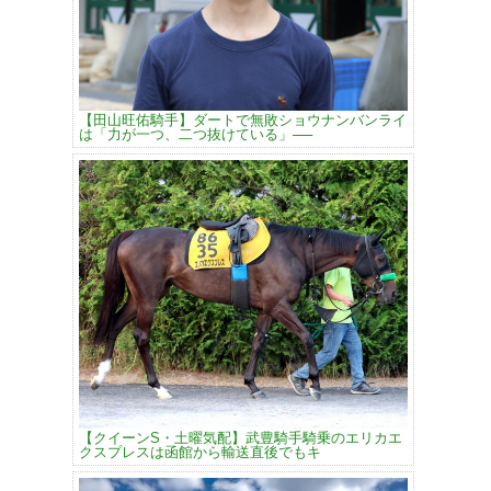
【田山旺佑騎手】ダートで無敗ショウナンバンライ
は「力が一つ、二つ抜けている」──
【クイーンS・土曜気配】武豊騎手騎乗のエリカエ
クスプレスは函館から輸送直後でもキ