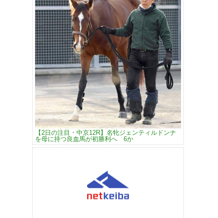
【2日の注目・中京12R】名牝ジェンティルドンナ
を母に持つ良血馬が初勝利へ 6か