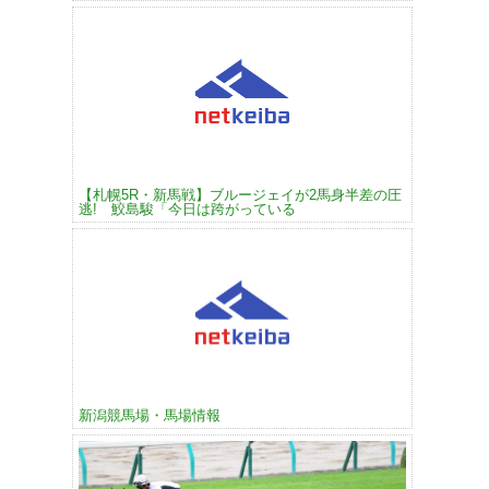
【札幌5R・新馬戦】ブルージェイが2馬身半差の圧
逃! 鮫島駿「今日は跨がっている
新潟競馬場・馬場情報