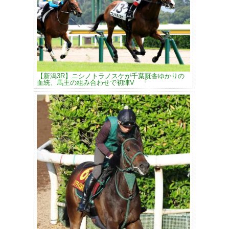
【新潟3R】ニシノトラノスケが千葉厩舎ゆかりの
血統、馬主の組み合わせで初陣V 「