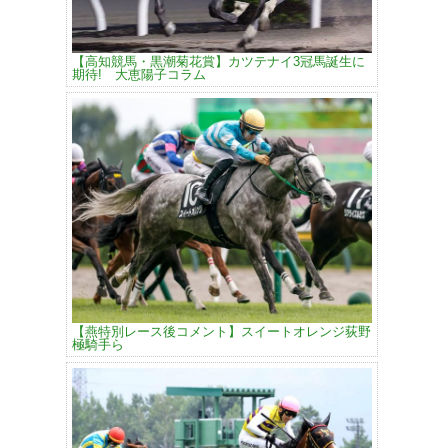
【高知競馬・黒潮菊花賞】カツテナイ3冠馬誕生に
期待! 大恵陽子コラム
【燕特別レース後コメント】スイートオレンジ荻野
極騎手ら