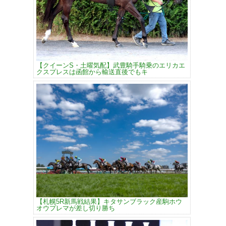
【クイーンS・土曜気配】武豊騎手騎乗のエリカエ
クスプレスは函館から輸送直後でもキ
【札幌5R新馬戦結果】キタサンブラック産駒ホウ
オウプレマが差し切り勝ち