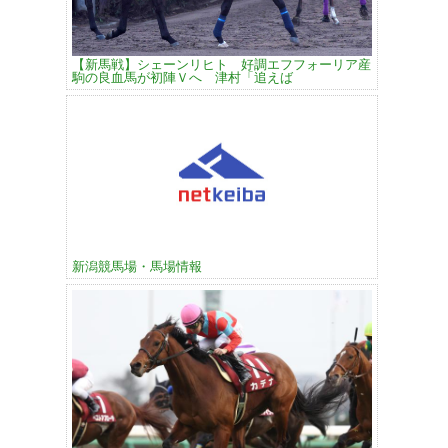
【新馬戦】シェーンリヒト 好調エフフォーリア産
駒の良血馬が初陣Ｖへ 津村「追えば
新潟競馬場・馬場情報