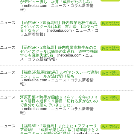
がデビュー勝ち 坂井「成長がたのしみ」
（netkeiba.com - ニュース・コラム新着情
報）
ニュース
【函館5R・2歳新馬戦】静内農業高校生産馬
あとで読む
ロゼハイスクールは5着 古川奈「1回使って
良くなると」
（netkeiba.com - ニュース・コ
ラム新着情報）
ニュース
【函館5R・2歳新馬】静内農業高校生産のロ
あとで読む
ゼハイスクールは痛恨の出遅れ 道中で挽回
するも直線失速5着
（netkeiba.com - ニュー
ス・コラム新着情報）
ニュース
【福島6R新馬戦結果】ルヴァンスレーヴ産駒
あとで読む
コンテミュールが逃げ切り勝ち
（netkeiba.com - ニュース・コラム新着情
報）
ニュース
河原田菜々騎手が函館６ＲをＶ 今年のＪＲ
あとで読む
Ａ５勝目＆通算２９勝目「切れる脚がないの
で自分から踏んでいきました」
（netkeiba.com - ニュース・コラム新着情
報）
ニュース
【福島5R・2歳新馬】またまたエフフォーリ
あとで読む
ア産駒! 「成長が楽しみ」坂井瑠星騎手とス
タースポットが鮮やかに勝利
（netkeiba.com