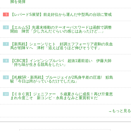
脚を発揮
【レパードS展望】前走好位から運んだ中型馬の台頭に警戒
5
【エルムS】先週末移動のテーオーパスワードは函館で調整
6
開始 陣営「少し力んだぐらいの感じはあったけど…」
【新馬戦】シェーンリヒト 好調エフフォーリア産駒の良血
7
馬が初陣Ｖへ 津村「追えば追うほど伸びそうです」
【CBC賞】インビンシブルパパ 超抜1週前追い 伊藤大師
8
「持ち味が生きる競馬をしたい」
【札幌5R・新馬戦】ブルージェイが2馬身半差の圧逃! 鮫島
9
駿「今日は跨がっているだけでしたね」
【ＣＢＣ賞】ジェニファー ５歳夏さらに成長！再び斤量恵
10
まれ今度こそ 新コンビ・永島まなみと重賞初Ｖだ
→もっと見る