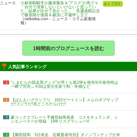
ニュース
小林美駒騎手が藤原厩舎＆“アスク”の馬でＶ
あとで読む
「自分で清算しないといけないと思ってい
た。結果が出せて良かった」 先週函館記念
で藤原師が進路＆裁決に不服申し立て
（netkeiba.com - ニュース・コラム新着情
報）
1時間前のブログニュースを読む
人気記事ランキング
“しまむらの競走馬グッズ”が早くも第2弾を発売!6月発売時は
1
一瞬で完売→今回は受注生産で秋・冬物など
【ばんえいグランプリ 16日ゲートイン】メムロボブサップ
2
だ!ゴジラだ!見どころだらけだ!
豪コックスプレート予備登録馬発表 コスモキュランダ、シ
3
ンエンペラーが登録 19年リスグラシューV
【園田競馬 5日発走 近畿畜産特別】ダノンワンナップが末
4