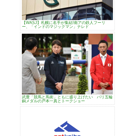
【WASJ】札幌に名手が集結!南アの鉄人フーリ
ー、「インドのマジックマン」ナレド
武豊「競馬と馬術」ともに盛り上げたい パリ五輪
銅メダルの戸本一真とトークショー