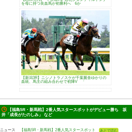
を母に持つ良血馬が初勝利へ 6か
【新潟3R】ニシノトラノスケが千葉厩舎ゆかりの
血統、馬主の組み合わせで初陣V 「
【福島5R・新馬戦】2番人気スタースポットがデビュー勝ち 坂
井「成長がたのしみ」 など
ニュース
【福島5R・新馬戦】2番人気スタースポット
あとで読む