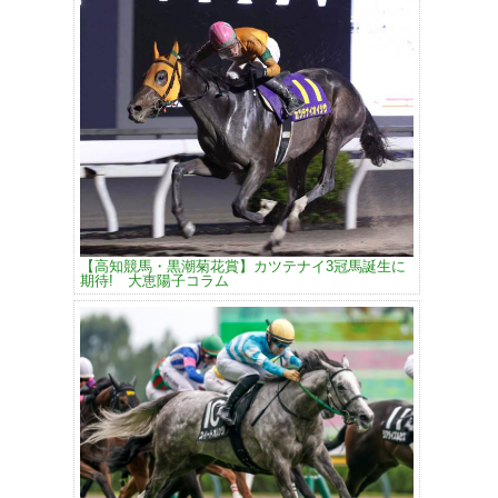
【高知競馬・黒潮菊花賞】カツテナイ3冠馬誕生に
期待! 大恵陽子コラム