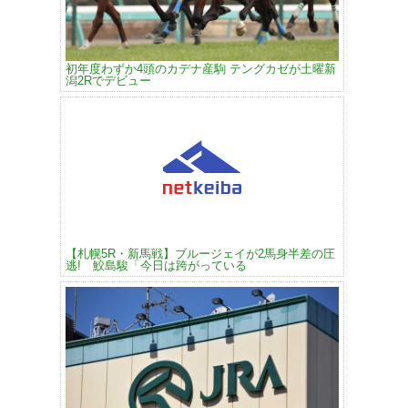
初年度わずか4頭のカデナ産駒 テングカゼが土曜新
潟2Rでデビュー
【札幌5R・新馬戦】ブルージェイが2馬身半差の圧
逃! 鮫島駿「今日は跨がっている