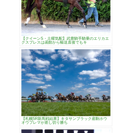
【クイーンS・土曜気配】武豊騎手騎乗のエリカエ
クスプレスは函館から輸送直後でもキ
【札幌5R新馬戦結果】キタサンブラック産駒ホウ
オウプレマが差し切り勝ち