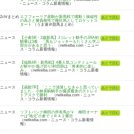
- ニュース・コラム新着情報）
2ch/まとめ
エフフォーリア産駒が新馬戦で躍動！操縦性
あとで読む
の高さと勝負根性で種牡馬としてロケットス
タート
（うま速＠競馬まとめ）
ニュース
【小倉5R・2歳新馬】Jコレット騎手のJRA初
あとで読む
騎乗は3着 「馬もジョッキーもたくさん学ぶ
部分があると思う」
（netkeiba.com - ニュー
ス・コラム新着情報）
ニュース
【福島6R・新馬戦】4番人気コンテミュール
あとで読む
が鮮やか逃げ切り!村田師は「将来的に楽し
み」
（netkeiba.com - ニュース・コラム新着
情報）
ニュース
【函館7R】「ここで清算しなきゃと思ってい
あとで読む
ました」小林美駒騎手が藤原厩舎のストレイ
トアスクで勝利
（netkeiba.com - ニュー
ス・コラム新着情報）
ニュース
ソフトバンク柳田の所有馬がＶ 柳田オーナ
あとで読む
ーは“地元”小倉でＪＲＡ２勝目
（netkeiba.com - ニュース・コラム新着情
報）