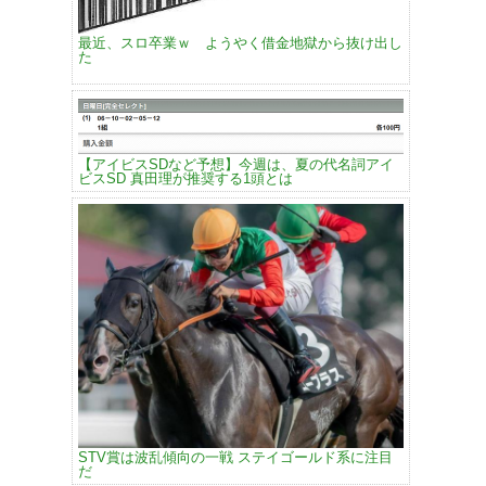
最近、スロ卒業ｗ ようやく借金地獄から抜け出し
た
【アイビスSDなど予想】今週は、夏の代名詞アイ
ビスSD 真田理が推奨する1頭とは
STV賞は波乱傾向の一戦 ステイゴールド系に注目
だ