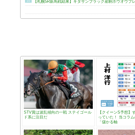
10
【札幌5R新馬戦結果】キタサンブラック産駒ホウオウプ
STV賞は波乱傾向の一戦 ステイゴール
【クイーンS予想】
ド系に注目だ
っていた！ 当コラ
「儲かる軸