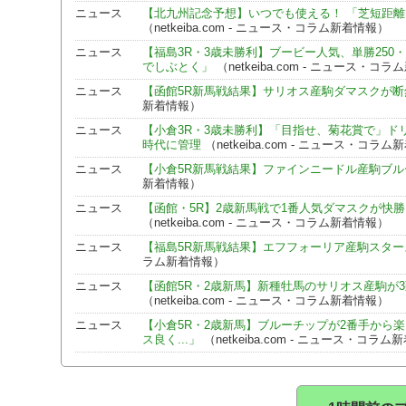
ニュース
【北九州記念予想】いつでも使える！ 「芝短距離
（netkeiba.com - ニュース・コラム新着情報）
ニュース
【福島3R・3歳未勝利】ブービー人気、単勝250
でしぶとく」
（netkeiba.com - ニュース・コ
ニュース
【函館5R新馬戦結果】サリオス産駒ダマスクが
新着情報）
ニュース
【小倉3R・3歳未勝利】「目指せ、菊花賞で」ド
時代に管理
（netkeiba.com - ニュース・コラ
ニュース
【小倉5R新馬戦結果】ファインニードル産駒ブ
新着情報）
ニュース
【函館・5R】2歳新馬戦で1番人気ダマスクが快
（netkeiba.com - ニュース・コラム新着情報）
ニュース
【福島5R新馬戦結果】エフフォーリア産駒スター
ラム新着情報）
ニュース
【函館5R・2歳新馬】新種牡馬のサリオス産駒が
（netkeiba.com - ニュース・コラム新着情報）
ニュース
【小倉5R・2歳新馬】ブルーチップが2番手から
ス良く...」
（netkeiba.com - ニュース・コラ