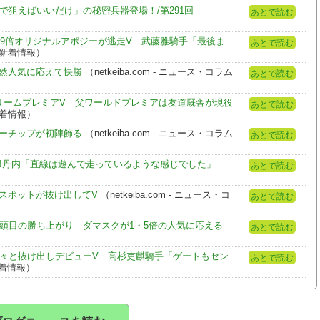
で狙えばいいだけ」の秘密兵器登場！/第291回
あとで読む
・9倍オリジナルアポジーが逃走V 武藤雅騎手「最後ま
あとで読む
ラム新着情報）
断然人気に応えて快勝
（netkeiba.com - ニュース・コラム
あとで読む
リームプレミアV 父ワールドプレミアは友道厩舎が現役
あとで読む
ム新着情報）
ルーチップが初陣飾る
（netkeiba.com - ニュース・コラム
あとで読む
勝!丹内「直線は遊んで走っているような感じでした」
あとで読む
スポットが抜け出してV
（netkeiba.com - ニュース・コ
あとで読む
3頭目の勝ち上がり ダマスクが1・5倍の人気に応える
あとで読む
楽々と抜け出しデビューV 高杉吏麒騎手「ゲートもセン
あとで読む
ム新着情報）