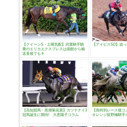
【クイーンS・土曜気配】武豊騎手騎
【アイビスSD】追
乗のエリカエクスプレスは函館から輸
送直後でもキ
【高知競馬・黒潮菊花賞】カツテナイ3
【燕特別レース後コ
冠馬誕生に期待! 大恵陽子コラム
オレンジ荻野極騎手