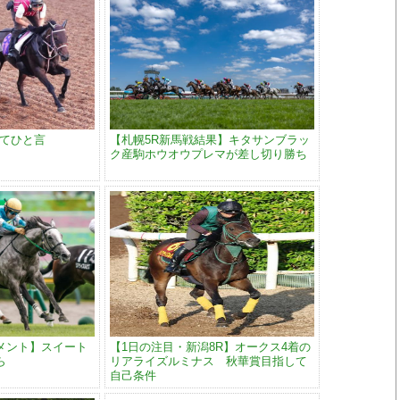
ってひと言
【札幌5R新馬戦結果】キタサンブラッ
ク産駒ホウオウプレマが差し切り勝ち
メント】スイート
【1日の注目・新潟8R】オークス4着の
ら
リアライズルミナス 秋華賞目指して
自己条件