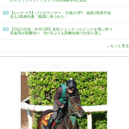
のマジックマン」ナレドゥら外国騎手6人決定
【レパードS】パイロマンサー 力強さUP! 坂路1馬身半追
9
走も1馬身先着「順調に来られた」
【2日の注目・中京12R】名牝ジェンティルドンナを母に持つ
10
良血馬が初勝利へ 6か月ぶりも距離短縮で仕切り直し
→もっと見る