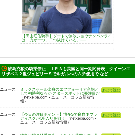
【田山旺佑騎手】ダートで無敗ショウナンバンライ
は「力が一つ、二つ抜けている」──
鮫島克駿の騎乗停止 ＪＲＡも英国と同一期間発表 クイーンエ
リザベス２世ジュビリーＳでルガルへのムチ使用で など
ニュース
ミックスセール出身のエフフォーリア産駒と
あとで読む
して初勝利なるか スタースポットに要注目だ
（netkeiba.com - ニュース・コラム新着情
報）
ニュース
【今日の注目ポイント】博多Sで良血ネブラ
あとで読む
ディスクがOP入りを狙う
（netkeiba.com -
ニュース・コラム新着情報）