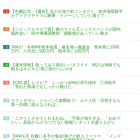
【札幌記念・1週前】北の大地で初コンタクト 坂井瑠星騎手
1
がアドマイヤテラに騎乗「イメージしていた通りで…」
【ジャックルマロワ賞】春のマイル王シックスペンスが国内
2
最終追い 田中博康調教師「躍動感があっていい動き」
JRAが「令和8年熊本地震」被災地へ義援金 熊本県に1000
3
万円、八代市に500万円、熊本市に100万円
【週末情報】狙ってみて面白いバタフライ…時計は地味でも
4
動きはキビキビ/馬三郎のつぶやき
【CBC賞】レイピア しっかり好時計4F51秒9 三渕助手
5
「荒れた馬場でもしっかり動けた」
カランダガン ジャパンC連覇狙う! ルース氏「目指すなら
6
第一目標に据えなければ」
「ニヤリとさせてくれるわね」「字面が強すぎる」「おめで
7
たい」高知からの“かつてない朗報”にネット大盛り上がり
【WASJ】札幌に名手が集結!南アの鉄人フーリー、「インド
8