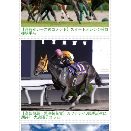
【燕特別レース後コメント】スイートオレンジ荻野
極騎手ら
【高知競馬・黒潮菊花賞】カツテナイ3冠馬誕生に
期待! 大恵陽子コラム