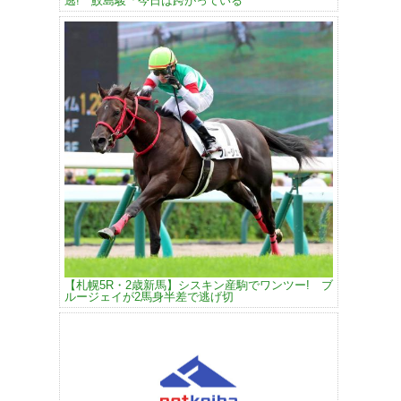
逃! 鮫島駿「今日は跨がっている
【札幌5R・2歳新馬】シスキン産駒でワンツー! ブ
ルージェイが2馬身半差で逃げ切