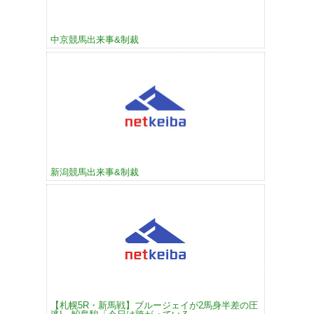
中京競馬出来事&制裁
新潟競馬出来事&制裁
【札幌5R・新馬戦】ブルージェイが2馬身半差の圧