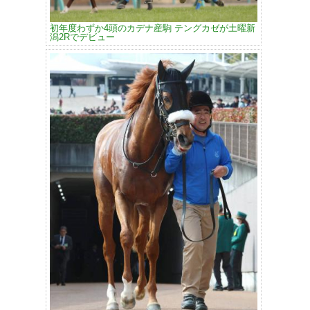
初年度わずか4頭のカデナ産駒 テングカゼが土曜新
潟2Rでデビュー