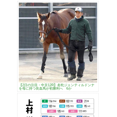
【2日の注目・中京12R】名牝ジェンティルドンナ
を母に持つ良血馬が初勝利へ 6か