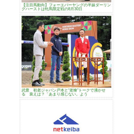
【注目馬動向】フォーエバーヤングの半妹ダーリン
グハーストは牝馬限定戦の8月30日
武豊 初老ジャパン戸本と“老獪”トークで沸かせ
る 衰えは？「あまり感じない。よう