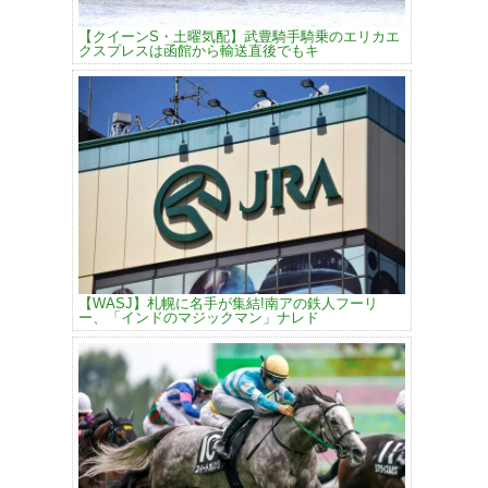
【クイーンS・土曜気配】武豊騎手騎乗のエリカエ
クスプレスは函館から輸送直後でもキ
【WASJ】札幌に名手が集結!南アの鉄人フーリ
ー、「インドのマジックマン」ナレド