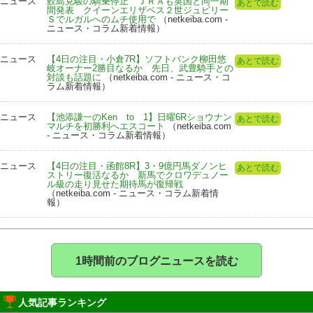
ニュース
鮫島克駿の騎乗停止 ＪＲＡも英国と同一期
あとで読む
間発表 クイーンエリザベス２世ジュビリー
Ｓでルガルへのムチ使用で
（netkeiba.com -
ニュース・コラム新着情報）
ニュース
【4日の注目・小倉7R】ソフトバンク柳田悠
あとで読む
岐オーナー2勝目なるか 先日、武豊騎手との
対談も話題に
（netkeiba.com - ニュース・コ
ラム新着情報）
ニュース
【池添謙一のKen to 1】日曜6Rショウナン
あとで読む
マルチを初勝利へエスコート
（netkeiba.com
- ニュース・コラム新着情報）
ニュース
【4日の注目・函館8R】3・9億円馬ダノンヒ
あとで読む
ストリー復活なるか 新馬でクロワデュノー
ル級の走り見せた期待馬が復帰戦
（netkeiba.com - ニュース・コラム新着情
報）
1時間前のブログニュースを読む
人気記事ランキング