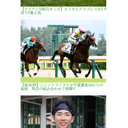
【クイーンS前日オッズ】エリカエクスプレスが2.8
倍で1番人気
【新潟3R】ニシノトラノスケが千葉厩舎ゆかりの
血統、馬主の組み合わせで初陣V 「