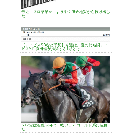
最近、スロ卒業ｗ ようやく借金地獄から抜け出し
た
【アイビスSDなど予想】今週は、夏の代名詞アイ
ビスSD 真田理が推奨する1頭とは
STV賞は波乱傾向の一戦 ステイゴールド系に注目
だ