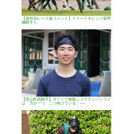
【燕特別レース後コメント】スイートオレンジ荻野
極騎手ら
【田山旺佑騎手】ダートで無敗ショウナンバンライ
は「力が一つ、二つ抜けている」──