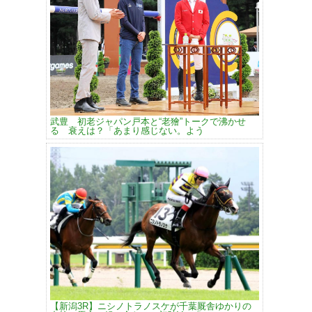
武豊 初老ジャパン戸本と“老獪”トークで沸かせ
る 衰えは？「あまり感じない。よう
【新潟3R】ニシノトラノスケが千葉厩舎ゆかりの