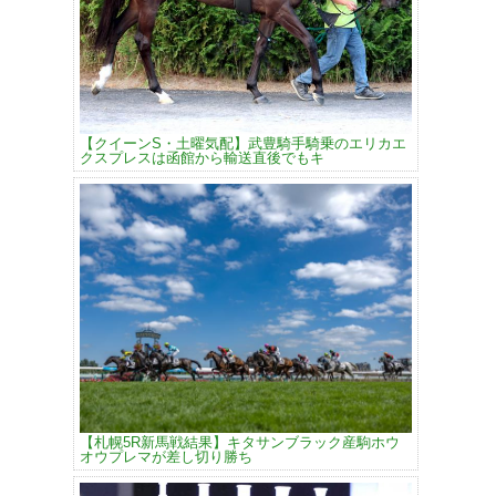
【クイーンS・土曜気配】武豊騎手騎乗のエリカエ
クスプレスは函館から輸送直後でもキ
【札幌5R新馬戦結果】キタサンブラック産駒ホウ
オウプレマが差し切り勝ち