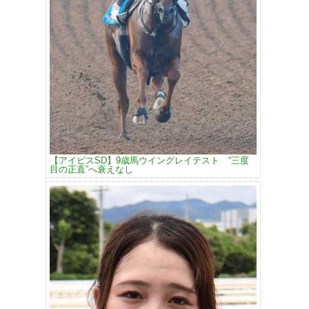
【アイビスSD】9歳馬ウイングレイテスト “三度
目の正直”へ衰えなし