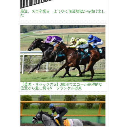
最近、スロ卒業ｗ ようやく借金地獄から抜け出し
た
【英国・サセックスS】3歳ボウエコーが絶望的な
位置から差し切りV フランケル以来