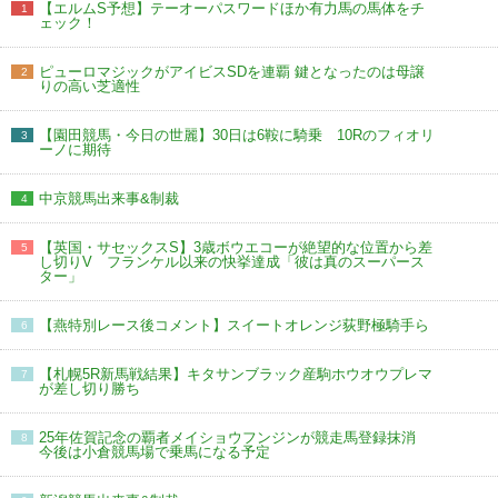
【エルムS予想】テーオーパスワードほか有力馬の馬体をチ
1
ェック！
ピューロマジックがアイビスSDを連覇 鍵となったのは母譲
2
りの高い芝適性
【園田競馬・今日の世麗】30日は6鞍に騎乗 10Rのフィオリ
3
ーノに期待
中京競馬出来事&制裁
4
【英国・サセックスS】3歳ボウエコーが絶望的な位置から差
5
し切りV フランケル以来の快挙達成「彼は真のスーパース
ター」
【燕特別レース後コメント】スイートオレンジ荻野極騎手ら
6
【札幌5R新馬戦結果】キタサンブラック産駒ホウオウプレマ
7
が差し切り勝ち
25年佐賀記念の覇者メイショウフンジンが競走馬登録抹消
8
今後は小倉競馬場で乗馬になる予定