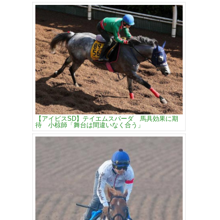
【アイビスSD】テイエムスパーダ 馬具効果に期
待 小椋師「舞台は間違いなく合う」