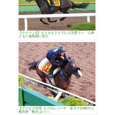
【クイーンS】エリカエクスプレス完璧リハ 心身
ともに成熟期に突入
【アイビスSD】エコロレジーナ 余力十分伸びた!
菊沢師「動きはいい」