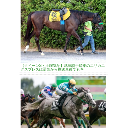
【クイーンS・土曜気配】武豊騎手騎乗のエリカエ
クスプレスは函館から輸送直後でもキ