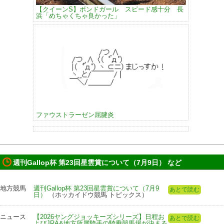
【クイーンS】ボンドガール スピード感十分 長
浜「めちゃくちゃ良かった」
ファウストラーゼン屈腱炎
週刊Gallop杯 第23回星雲賞について（7月9日） など
地方競馬
週刊Gallop杯 第23回星雲賞について（7月9
あとで読む
日）
（ホッカイドウ競馬 トピックス）
ニュース
【2026ヤングジョッキーズシリーズ】日程お
あとで読む
よびJRA&地方所属騎手の騎乗競馬場が決まる