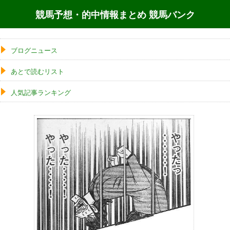
競馬予想・的中情報まとめ 競馬バンク
ブログニュース
あとで読むリスト
人気記事ランキング