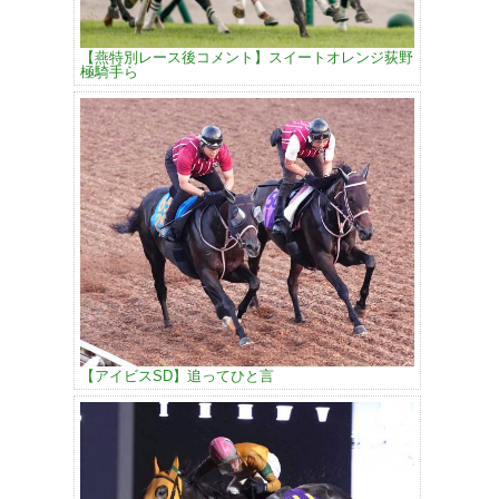
【燕特別レース後コメント】スイートオレンジ荻野
極騎手ら
【アイビスSD】追ってひと言