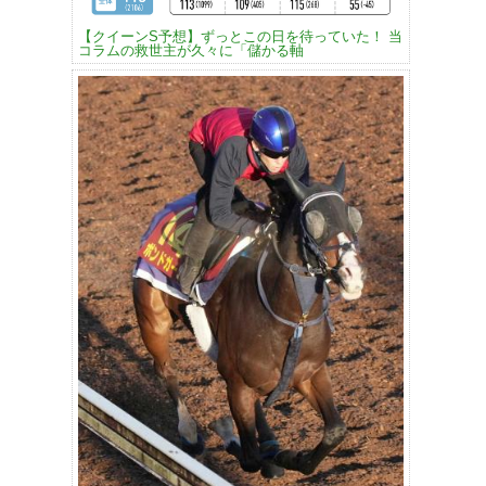
【クイーンS予想】ずっとこの日を待っていた！ 当
コラムの救世主が久々に「儲かる軸