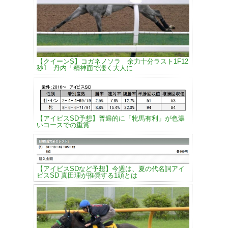
【クイーンS】コガネノソラ 余力十分ラスト1F12
秒1 丹内「精神面で凄く大人に
【アイビスSD予想】普遍的に「牝馬有利」が色濃
いコースでの重賞
【アイビスSDなど予想】今週は、夏の代名詞アイ
ビスSD 真田理が推奨する1頭とは