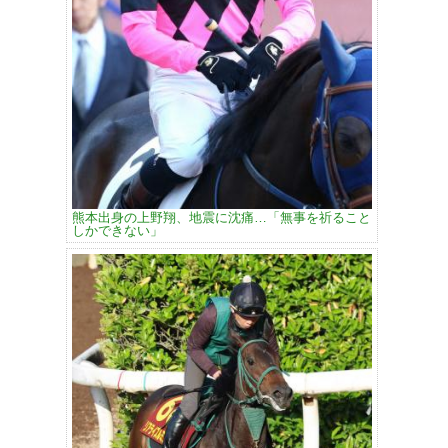
熊本出身の上野翔、地震に沈痛…「無事を祈ること
しかできない」