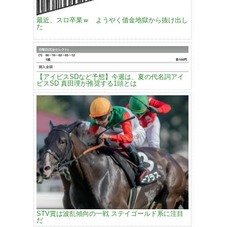
最近、スロ卒業ｗ ようやく借金地獄から抜け出し
た
【アイビスSDなど予想】今週は、夏の代名詞アイ
ビスSD 真田理が推奨する1頭とは
STV賞は波乱傾向の一戦 ステイゴールド系に注目
だ