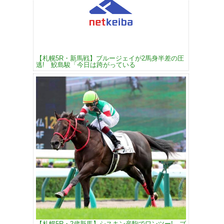
【札幌5R・新馬戦】ブルージェイが2馬身半差の圧
逃! 鮫島駿「今日は跨がっている
【札幌5R・2歳新馬】シスキン産駒でワンツー! ブ