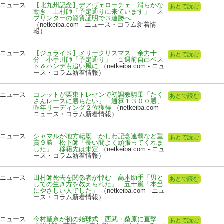
ニュース
【北九州記念】デアヴェローチェ 滑らかな
あとで読む
動き 上村師「予定通りに来ています」 ス
プリンターの資質証明で３連勝へ
（netkeiba.com - ニュース・コラム新着情
報）
ニュース
【ジュライＳ】メリークリスマス 余力十
あとで読む
分 小手川師「予定通り」 １週前自己ベス
ト＆ハンデも追い風に
（netkeiba.com - ニュ
ース・コラム新着情報）
ニュース
コレットが栗東トレセンで初調教騎乗「たく
あとで読む
さんレースに勝ちたい」 通算１３００勝、
昨年リーディング２位獲得
（netkeiba.com -
ニュース・コラム新着情報）
ニュース
シャマルが地方転厩 かしわ記念連覇など重
あとで読む
賞９勝 松下師「長い間よく頑張ってくれま
した」 移籍先は未定
（netkeiba.com - ニュ
ース・コラム新着情報）
ニュース
田村師死去を関係者が悼む 高木助手「男と
あとで読む
しての生き方を教えられた」 五十嵐「本当
にやさしい人でした」
（netkeiba.com - ニュ
ース・コラム新着情報）
ニュース
今村聖奈が初の始球式 西武・桑原に直撃
あとで読む