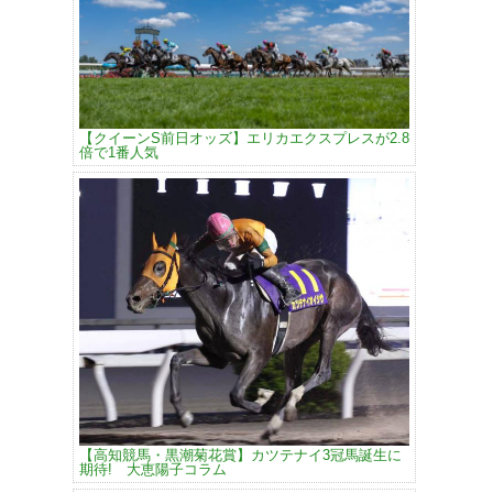
【クイーンS前日オッズ】エリカエクスプレスが2.8
倍で1番人気
【高知競馬・黒潮菊花賞】カツテナイ3冠馬誕生に
期待! 大恵陽子コラム