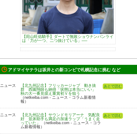
【田山旺佑騎手】ダートで無敗ショウナンバンライ
は「力が一つ、二つ抜けている」──
アドマイヤテラは坂井との新コンビで札幌記念に挑む など
ニュース
【北九州記念】フリッカージャブ 動き抜
あとで読む
群 西園翔師も納得「状態は本当にいい」
秋の大一番見据え重賞初Ｖを狙う
（netkeiba.com - ニュース・コラム新着情
報）
ニュース
【北九州記念】サウンドモリアーナ 気配良
あとで読む
好 並床助手も満足の加速ラップ「うまく走
っていた」
（netkeiba.com - ニュース・コラ
ム新着情報）