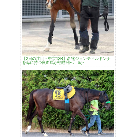
【2日の注目・中京12R】名牝ジェンティルドンナ
を母に持つ良血馬が初勝利へ 6か