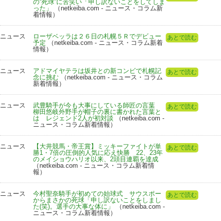
の“死球”に苦笑い「申し訳ないことをしてしま
った」
（netkeiba.com - ニュース・コラム新
着情報）
ニュース
ローザベッラは２６日の札幌５Ｒでデビュー
あとで読む
予定
（netkeiba.com - ニュース・コラム新着
情報）
ニュース
アドマイヤテラは坂井との新コンビで札幌記
あとで読む
念に挑む
（netkeiba.com - ニュース・コラム
新着情報）
ニュース
武豊騎手が今も大事にしている師匠の言葉
あとで読む
柳田悠岐外野手が帽子の裏に書かれた言葉と
は レジェンド2人が初対談
（netkeiba.com -
ニュース・コラム新着情報）
ニュース
【大井競馬・帝王賞】ミッキーファイトが単
あとで読む
勝1・7倍の圧倒的人気に応え快勝 22、23年
のメイショウハリオ以来、2頭目連覇を達成
（netkeiba.com - ニュース・コラム新着情
報）
ニュース
今村聖奈騎手が初めての始球式 サウスポー
あとで読む
からまさかの死球「申し訳ないことをしまし
た(笑)。選手の大事な体に」
（netkeiba.com -
ニュース・コラム新着情報）