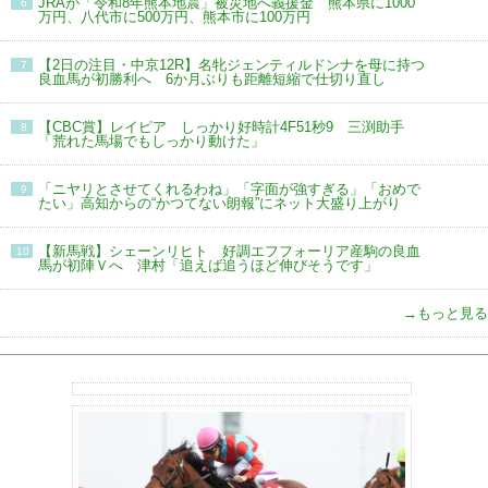
JRAが「令和8年熊本地震」被災地へ義援金 熊本県に1000
6
万円、八代市に500万円、熊本市に100万円
【2日の注目・中京12R】名牝ジェンティルドンナを母に持つ
7
良血馬が初勝利へ 6か月ぶりも距離短縮で仕切り直し
【CBC賞】レイピア しっかり好時計4F51秒9 三渕助手
8
「荒れた馬場でもしっかり動けた」
「ニヤリとさせてくれるわね」「字面が強すぎる」「おめで
9
たい」高知からの“かつてない朗報”にネット大盛り上がり
【新馬戦】シェーンリヒト 好調エフフォーリア産駒の良血
10
馬が初陣Ｖへ 津村「追えば追うほど伸びそうです」
→もっと見る