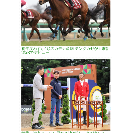
初年度わずか4頭のカデナ産駒 テングカゼが土曜新
潟2Rでデビュー