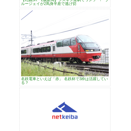
ルージェイが2馬身半差で逃げ切
名鉄電車といえば「赤」 名鉄杯で3枠は活躍してい
る？