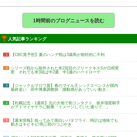
1時間前のブログニュースを読む
人気記事ランキング
【CBC賞予想】夏のハンデ戦は3歳馬が相対的に不利
1
シリーズ戦から除外された米2冠目のプリークネスSが日程変
2
更 それでも米3冠は中2週、中1週のハードローテ
【ジャックルマロワ賞】春のマイル王シックスペンスが国内
3
最終追い 田中博康調教師「躍動感があっていい動き」
【札幌記念・1週前】北の大地で初コンタクト 坂井瑠星騎手
4
がアドマイヤテラに騎乗「イメージしていた通りで…」
【週末情報】狙ってみて面白いバタフライ…時計は地味でも
5
動きはキビキビ/馬三郎のつぶやき