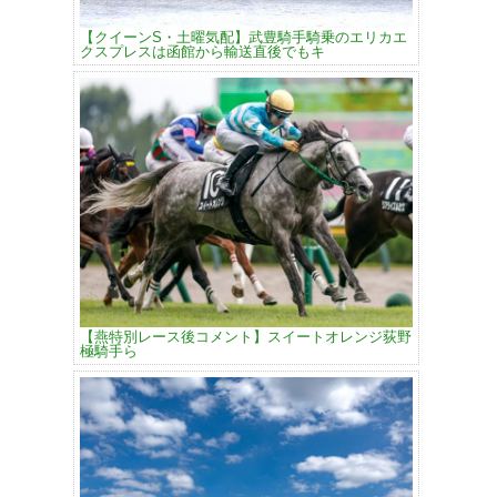
【クイーンS・土曜気配】武豊騎手騎乗のエリカエ
クスプレスは函館から輸送直後でもキ
【燕特別レース後コメント】スイートオレンジ荻野
極騎手ら