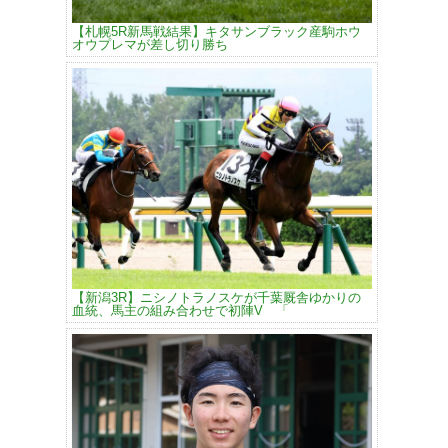
【札幌5R新馬戦結果】キタサンブラック産駒ホウ
オウプレマが差し切り勝ち
【新潟3R】ニシノトラノスケが千葉厩舎ゆかりの
血統、馬主の組み合わせで初陣V 「