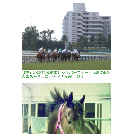
【中京3R新馬戦結果】シルバーステート産駒の9番
人気スーサンコルティナが差し切り