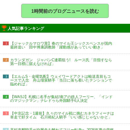
1時間前のブログニュースを読む
人気記事ランキング
【ジャックルマロワ賞】春のマイル王シックスペンスが国内
1
最終追い 田中博康調教師「躍動感があっていい動き」
カランダガン ジャパンC連覇狙う! ルース氏「目指すなら
2
第一目標に据えなければ」
【エルムS・金曜気配】ウェイワードアクトは輸送直前もコ
3
ースで入念 舟山瑠泉騎手「当日に落ち着いたテンションで
臨めれば」
【WASJ】札幌に名手が集結!南アの鉄人フーリー、「インド
4
のマジックマン」ナレドゥら外国騎手6人決定
【中京記念・1週前】久々のマイル戦に挑むカネラフィーナは
5
単走で好タイム 石川裕紀人騎手「いい感じじゃないかと」
高杉吏麒騎手が自厩舎を離れてフリー転身へ 2026年夏の突然
6