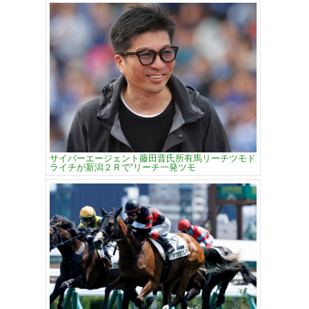
サイバーエージェント藤田晋氏所有馬リーチツモド
ライチが新潟２Ｒで“リーチ一発ツモ