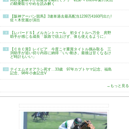
の騎乗取りやめを読み解く
【阪神アーバン競馬】3連単過去最高配当1239万4160円出た!
7
佐々木世麗が演出
【レパードＳ】メルカントゥール 初タイトルへ万全 房野
8
助手が感じる成長「坂路で頭上げず、体も使えるように」
【ＣＢＣ賞】レイピア 今度こそ重賞タイトル掴み取る 三
9
渕助手が追い切り内容に納得「いい動き。最後は甘くなるけ
ど時計もいい」
テイエムオオアラシ死す…33歳 97年カブトヤマ記念、福島
10
記念、98年小倉記念V
→もっと見る