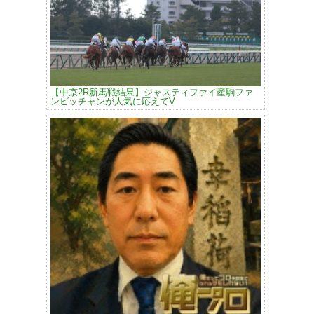
【中京2R新馬戦結果】ジャスティファイ産駒ファ
ンビッチャンが人気に応えてV