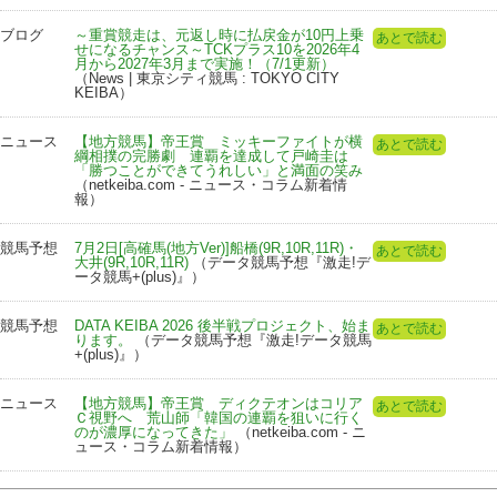
ブログ
～重賞競走は、元返し時に払戻金が10円上乗
あとで読む
せになるチャンス～TCKプラス10を2026年4
月から2027年3月まで実施！（7/1更新）
（News | 東京シティ競馬 : TOKYO CITY
KEIBA）
ニュース
【地方競馬】帝王賞 ミッキーファイトが横
あとで読む
綱相撲の完勝劇 連覇を達成して戸崎圭は
「勝つことができてうれしい」と満面の笑み
（netkeiba.com - ニュース・コラム新着情
報）
競馬予想
7月2日[高確馬(地方Ver)]船橋(9R,10R,11R)・
あとで読む
大井(9R,10R,11R)
（データ競馬予想『激走!デ
ータ競馬+(plus)』）
競馬予想
DATA KEIBA 2026 後半戦プロジェクト、始ま
あとで読む
ります。
（データ競馬予想『激走!データ競馬
+(plus)』）
ニュース
【地方競馬】帝王賞 ディクテオンはコリア
あとで読む
Ｃ視野へ 荒山師「韓国の連覇を狙いに行く
のが濃厚になってきた」
（netkeiba.com - ニ
ュース・コラム新着情報）