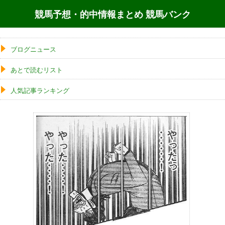
競馬予想・的中情報まとめ 競馬バンク
ブログニュース
あとで読むリスト
人気記事ランキング