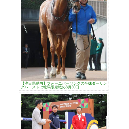
【注目馬動向】フォーエバーヤングの半妹ダーリン
グハーストは牝馬限定戦の8月30日