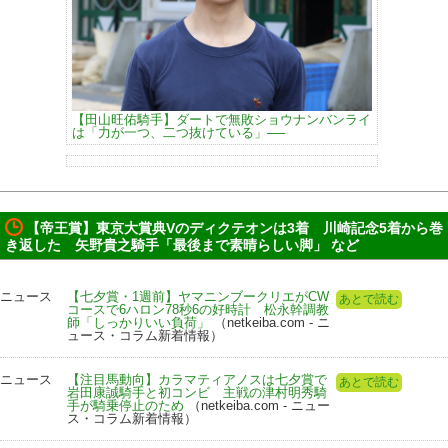
【田山旺佑騎手】ダートで無敗ショウナンバンライ
は「力が一つ、二つ抜けている」──
【帝王賞】東京大賞典Vのディクテオンは3着 川崎記念5着から巻
き返した 矢野貴之騎手「最後まで素晴らしい脚」 など
ニュース
【七夕賞・1週前】ヤマニンブークリエがCW
あとで読む
コースで6ハロン78秒6の好時計 松永幹調教
師「しっかりいい負荷」
（netkeiba.com - ニ
ュース・コラム新着情報）
ニュース
【注目馬動向】カラマティアノスは七夕賞で
あとで読む
岩田康誠騎手と初コンビ 主戦の津村明秀騎
手が騎乗停止のため
（netkeiba.com - ニュー
ス・コラム新着情報）