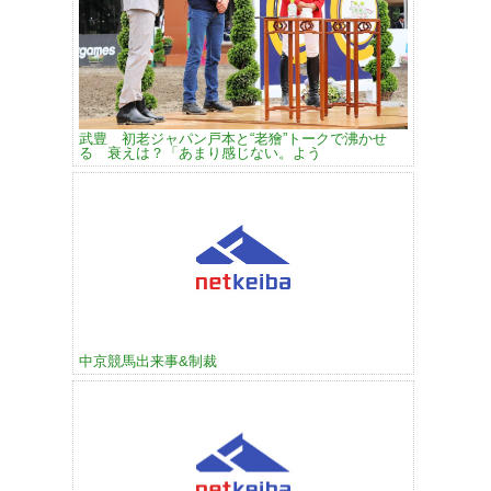
武豊 初老ジャパン戸本と“老獪”トークで沸かせ
る 衰えは？「あまり感じない。よう
中京競馬出来事&制裁