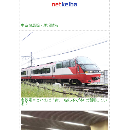
中京競馬場・馬場情報
名鉄電車といえば「赤」 名鉄杯で3枠は活躍してい
る？