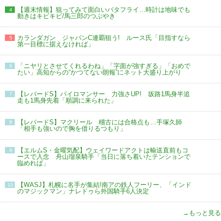
【週末情報】狙ってみて面白いバタフライ…時計は地味でも
4
動きはキビキビ/馬三郎のつぶやき
カランダガン ジャパンC連覇狙う! ルース氏「目指すなら
5
第一目標に据えなければ」
「ニヤリとさせてくれるわね」「字面が強すぎる」「おめで
6
たい」高知からの“かつてない朗報”にネット大盛り上がり
【レパードS】パイロマンサー 力強さUP! 坂路1馬身半追
7
走も1馬身先着「順調に来られた」
【レパードS】マクリール 稽古には合格点も…手塚久師
8
「相手も強いので胸を借りるつもり」
【エルムS・金曜気配】ウェイワードアクトは輸送直前もコ
9
ースで入念 舟山瑠泉騎手「当日に落ち着いたテンションで
臨めれば」
【WASJ】札幌に名手が集結!南アの鉄人フーリー、「インド
10
のマジックマン」ナレドゥら外国騎手6人決定
→もっと見る