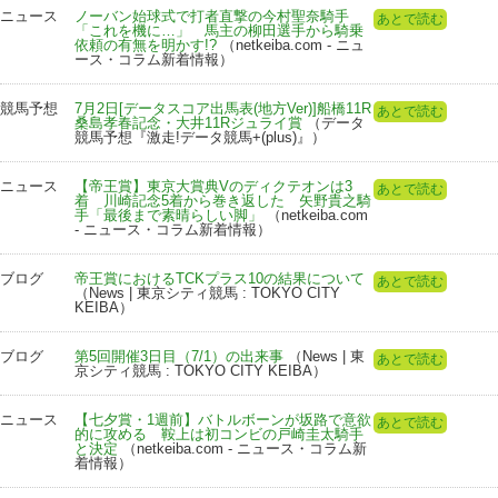
ニュース
ノーバン始球式で打者直撃の今村聖奈騎手
あとで読む
「これを機に…」 馬主の柳田選手から騎乗
依頼の有無を明かす!?
（netkeiba.com - ニュ
ース・コラム新着情報）
競馬予想
7月2日[データスコア出馬表(地方Ver)]船橋11R
あとで読む
桑島孝春記念・大井11Rジュライ賞
（データ
競馬予想『激走!データ競馬+(plus)』）
ニュース
【帝王賞】東京大賞典Vのディクテオンは3
あとで読む
着 川崎記念5着から巻き返した 矢野貴之騎
手「最後まで素晴らしい脚」
（netkeiba.com
- ニュース・コラム新着情報）
ブログ
帝王賞におけるTCKプラス10の結果について
あとで読む
（News | 東京シティ競馬 : TOKYO CITY
KEIBA）
ブログ
第5回開催3日目（7/1）の出来事
（News | 東
あとで読む
京シティ競馬 : TOKYO CITY KEIBA）
ニュース
【七夕賞・1週前】バトルボーンが坂路で意欲
あとで読む
的に攻める 鞍上は初コンビの戸崎圭太騎手
と決定
（netkeiba.com - ニュース・コラム新
着情報）