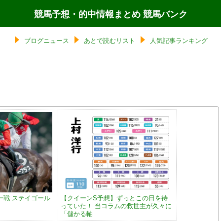
競馬予想・的中情報まとめ 競馬バンク
ブログニュース
あとで読むリスト
人気記事ランキング
一戦 ステイゴール
【クイーンS予想】ずっとこの日を待
っていた！ 当コラムの救世主が久々に
「儲かる軸