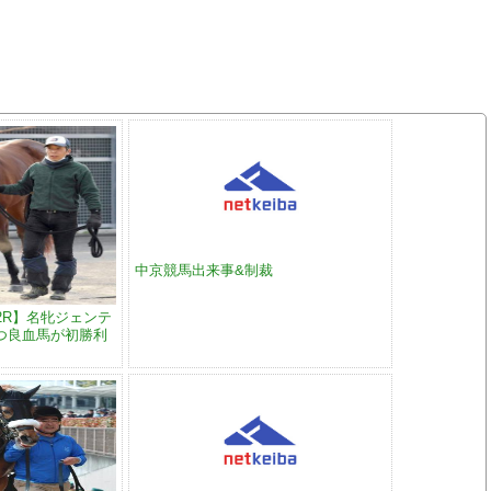
中京競馬出来事&制裁
2R】名牝ジェンテ
つ良血馬が初勝利