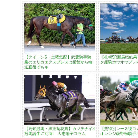
【クイーンS・土曜気配】武豊騎手騎
【札幌5R新馬戦結
乗のエリカエクスプレスは函館から輸
ク産駒ホウオウプレ
送直後でもキ
【高知競馬・黒潮菊花賞】カツテナイ3
【燕特別レース後コ
冠馬誕生に期待! 大恵陽子コラム
オレンジ荻野極騎手