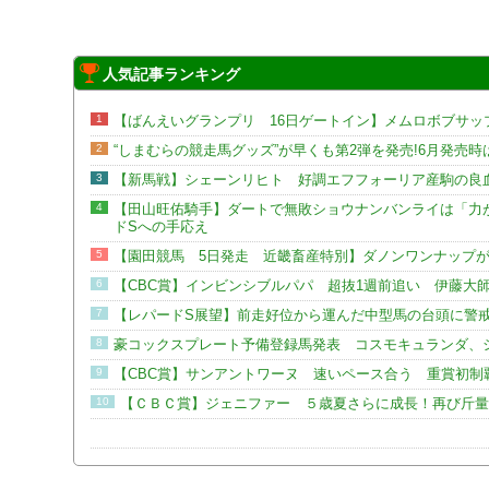
人気記事ランキング
1
【ばんえいグランプリ 16日ゲートイン】メムロボブサップ
2
“しまむらの競走馬グッズ”が早くも第2弾を発売!6月発売
3
【新馬戦】シェーンリヒト 好調エフフォーリア産駒の良
4
【田山旺佑騎手】ダートで無敗ショウナンバンライは「力
ドSへの手応え
5
【園田競馬 5日発走 近畿畜産特別】ダノンワンナップ
6
【CBC賞】インビンシブルパパ 超抜1週前追い 伊藤大
7
【レパードS展望】前走好位から運んだ中型馬の台頭に警
8
豪コックスプレート予備登録馬発表 コスモキュランダ、シ
9
【CBC賞】サンアントワーヌ 速いペース合う 重賞初制
10
【ＣＢＣ賞】ジェニファー ５歳夏さらに成長！再び斤