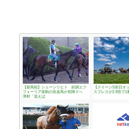
【新馬戦】シェーンリヒト 好調エフ
【クイーンS前日オ
フォーリア産駒の良血馬が初陣Ｖへ
スプレスが2.8倍で1
津村「追えば