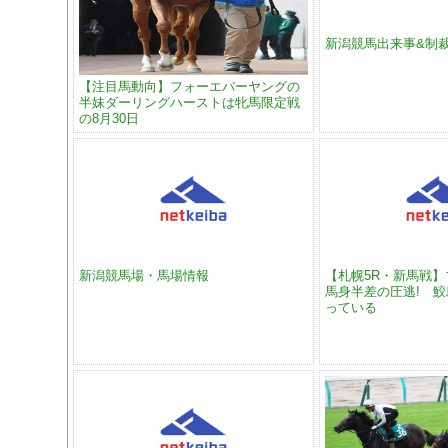
新潟競馬出来事&制
【注目馬動向】フォーエバーヤングの
半妹ダーリングハーストは牝馬限定戦
の8月30日
新潟競馬場・馬場情報
【札幌5R・新馬戦】
馬身半差の圧逃! 
っている