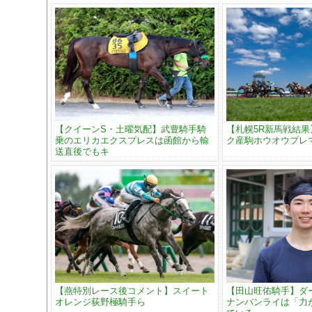
【クイーンS・土曜気配】武豊騎手騎
【札幌5R新馬戦結
乗のエリカエクスプレスは函館から輸
ク産駒ホウオウプレ
送直後でもキ
【燕特別レース後コメント】スイート
【田山旺佑騎手】ダ
オレンジ荻野極騎手ら
ナンバンライは「力