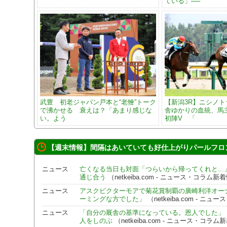
ている」──
武豊 初老ジャパン戸本と“老獪”トーク
【新潟3R】ニシノ
で沸かせる 衰えは？「あまり感じな
舎ゆかりの血統、馬
い。よう
初陣V 「
【週末情報】間隔はあいていても好仕上がりパールフロン
ニュース
亡くなる当日も対面「つらいから帰ってくれと..
通じ合う
（netkeiba.com - ニュース・コラム新
ニュース
アスクビクターモアで菊花賞制覇の廣崎利洋オー
ーミングな方でした」
（netkeiba.com - 
ニュース
「自分の厩舎の基準になっている。恩人でした」
人をしのぶ
（netkeiba.com - ニュース・コラ