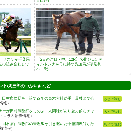
自己条件
トラノスケが千葉厩
【2日の注目・中京12R】名牝ジェンテ
主の組み合わせで
ィルドンナを母に持つ良血馬が初勝利
へ 6か
ト/馬三郎のつぶやき など
.」田村康仁厩舎一筋で27年の高木大輔助手 最後まで心
あとで読む
着情報）
ナーが田村調教師をしのぶ「人間味があり魅力的なチャ
あとで読む
ニュース・コラム新着情報）
 田村康仁調教師の管理馬を引き継いだ中舘調教師が故
あとで読む
ム新着情報）