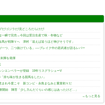
だ!ゴジラだ!見どころだらけだ!
時は一瞬で完売→今回は受注生産で秋・冬物など
血馬が初陣Ｖへ 津村「追えば追うほど伸びそうです」
が一つ、二つ抜けている」──ブレイク中の若武者が語るレパー
が末脚を発揮
戒
ンエンペラーが登録 19年リスグラシューV
師「持ち味が生きる競馬をしたい」
恵まれ今度こそ 新コンビ・永島まなみと重賞初Ｖだ
整開始 陣営「少し力んだぐらいの感じはあったけど…」
→もっと見る