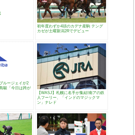
裁
初年度わずか4頭のカデナ産駒 テング
カゼが土曜新潟2Rでデビュー
ブルージェイが2
鮫島駿「今日は跨が
【WASJ】札幌に名手が集結!南アの鉄
人フーリー、「インドのマジックマ
ン」ナレド