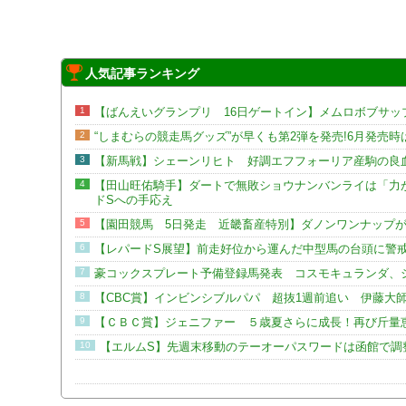
人気記事ランキング
1
【ばんえいグランプリ 16日ゲートイン】メムロボブサップ
2
“しまむらの競走馬グッズ”が早くも第2弾を発売!6月発売
3
【新馬戦】シェーンリヒト 好調エフフォーリア産駒の良
4
【田山旺佑騎手】ダートで無敗ショウナンバンライは「力
ドSへの手応え
5
【園田競馬 5日発走 近畿畜産特別】ダノンワンナップ
6
【レパードS展望】前走好位から運んだ中型馬の台頭に警
7
豪コックスプレート予備登録馬発表 コスモキュランダ、シ
8
【CBC賞】インビンシブルパパ 超抜1週前追い 伊藤大
9
【ＣＢＣ賞】ジェニファー ５歳夏さらに成長！再び斤量
10
【エルムS】先週末移動のテーオーパスワードは函館で調