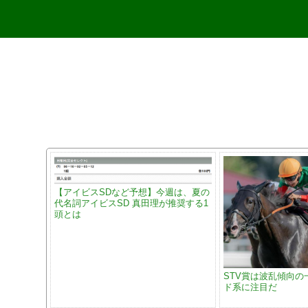
【アイビスSDなど予想】今週は、夏の
代名詞アイビスSD 真田理が推奨する1
頭とは
STV賞は波乱傾向の
ド系に注目だ