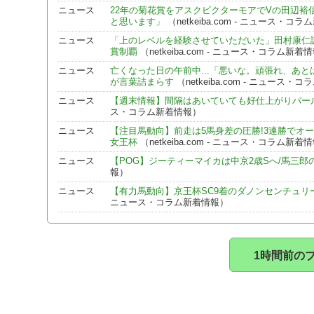
ニュース
22年の菊花賞をアスクビクターモアでVの田辺裕
と思います」
（netkeiba.com - ニュース・コ
ニュース
「上のレベルを経験させていただいた」田村康仁
賞制覇
（netkeiba.com - ニュース・コラム新着
ニュース
亡くなった日の午前中...「悪いな。頑張れ、あ
が言葉詰まらす
（netkeiba.com - ニュース・
ニュース
【週末情報】間隔はあいていても好仕上がりパー
ス・コラム新着情報）
ニュース
【注目馬動向】前走は5馬身差の圧勝!3連勝でオ
女王杯
（netkeiba.com - ニュース・コラム新着
ニュース
【POG】ジーティーマイカは中京2歳Sへ/馬三郎
報）
ニュース
【有力馬動向】京王杯SC9着のダノンセンチュリ
ニュース・コラム新着情報）
1時間前の