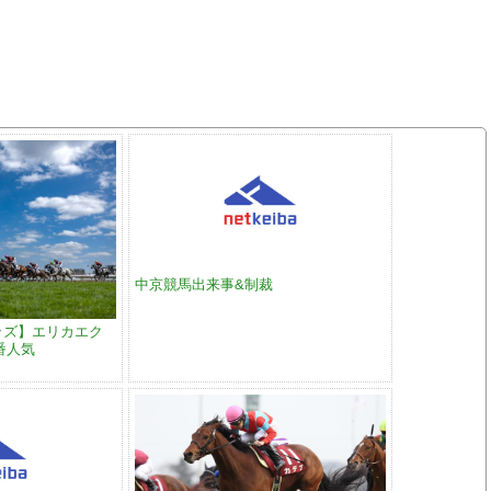
中京競馬出来事&制裁
ッズ】エリカエク
番人気