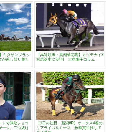
果】キタサンブラッ
【高知競馬・黒潮菊花賞】カツテナイ3
マが差し切り勝ち
冠馬誕生に期待! 大恵陽子コラム
ートで無敗ショウ
【1日の注目・新潟8R】オークス4着の
が一つ、二つ抜け
リアライズルミナス 秋華賞目指して