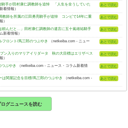
信騎手が田村康仁調教師を追悼 「人生を全うしていた
あとで読む
ラム新着情報）
調教師を所属の江田勇亮騎手が追悼 コンビで14年に重
あとで読む
情報）
とは頼んだと…」田村康仁調教師の遺言に五十嵐雄祐騎手
あとで読む
コラム新着情報）
ルフロント/馬三郎のつぶやき
（netkeiba.com - ニュー
あとで読む
ープン入りのマリアイリダータ 秋の大目標はエリザベス
あとで読む
情報）
のつぶやき
（netkeiba.com - ニュース・コラム新着情
あとで読む
ーは関屋記念を目標/馬三郎のつぶやき
（netkeiba.com -
あとで読む
ブログニュースを読む