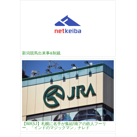
新潟競馬出来事&制裁
【WASJ】札幌に名手が集結!南アの鉄人フーリ
ー、「インドのマジックマン」ナレド