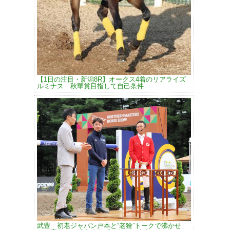
【1日の注目・新潟8R】オークス4着のリアライズ
ルミナス 秋華賞目指して自己条件
武豊 初老ジャパン戸本と“老獪”トークで沸かせ