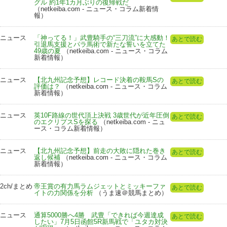
グル 約1年1カ月ぶりの復帰戦だ
（netkeiba.com - ニュース・コラム新着情
報）
ニュース
「神ってる！」武豊騎手の“三刀流”に大感動！
あとで読む
引退馬支援とパラ馬術で新たな誓いを立てた
49歳の夏
（netkeiba.com - ニュース・コラム
新着情報）
ニュース
【北九州記念予想】レコード決着の鞍馬Sの
あとで読む
評価は？
（netkeiba.com - ニュース・コラム
新着情報）
ニュース
英10F路線の世代頂上決戦 3歳世代が近年圧倒
あとで読む
のエクリプスSを探る
（netkeiba.com - ニュ
ース・コラム新着情報）
ニュース
【北九州記念予想】前走の大敗に隠れた巻き
あとで読む
返し候補
（netkeiba.com - ニュース・コラム
新着情報）
2ch/まとめ
帝王賞の有力馬ラムジェットとミッキーファ
あとで読む
イトの力関係を分析
（うま速＠競馬まとめ）
ニュース
通算5000勝へ4勝 武豊「できれば今週達成
あとで読む
したい」7月5日函館5R新馬戦で「ユタカ対決