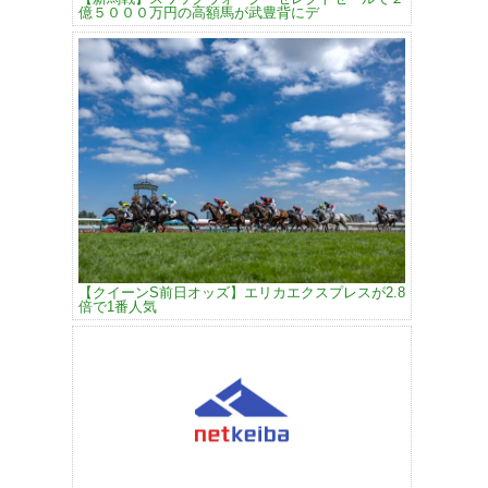
億５０００万円の高額馬が武豊背にデ
【クイーンS前日オッズ】エリカエクスプレスが2.8
倍で1番人気