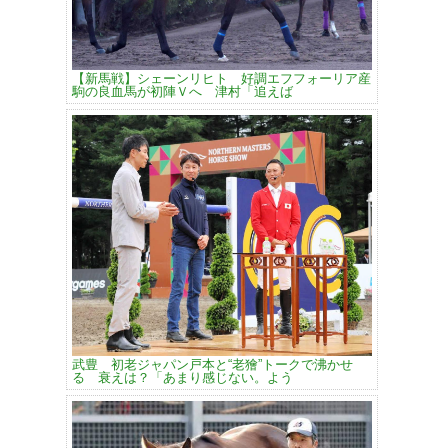
【新馬戦】シェーンリヒト 好調エフフォーリア産
駒の良血馬が初陣Ｖへ 津村「追えば
武豊 初老ジャパン戸本と“老獪”トークで沸かせ
る 衰えは？「あまり感じない。よう