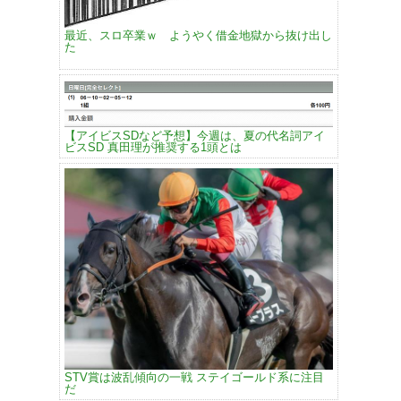
最近、スロ卒業ｗ ようやく借金地獄から抜け出し
た
【アイビスSDなど予想】今週は、夏の代名詞アイ
ビスSD 真田理が推奨する1頭とは
STV賞は波乱傾向の一戦 ステイゴールド系に注目
だ