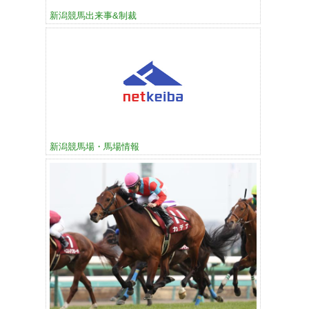
新潟競馬出来事&制裁
新潟競馬場・馬場情報