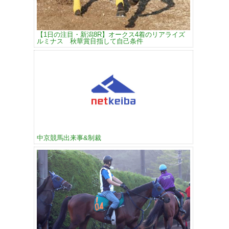
【1日の注目・新潟8R】オークス4着のリアライズ
ルミナス 秋華賞目指して自己条件
中京競馬出来事&制裁