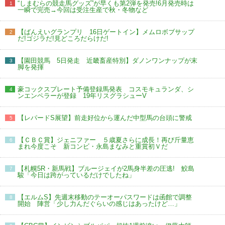
“しまむらの競走馬グッズ”が早くも第2弾を発売!6月発売時は
1
一瞬で完売→今回は受注生産で秋・冬物など
【ばんえいグランプリ 16日ゲートイン】メムロボブサップ
2
だ!ゴジラだ!見どころだらけだ!
【園田競馬 5日発走 近畿畜産特別】ダノンワンナップが末
3
脚を発揮
豪コックスプレート予備登録馬発表 コスモキュランダ、シ
4
ンエンペラーが登録 19年リスグラシューV
【レパードS展望】前走好位から運んだ中型馬の台頭に警戒
5
【ＣＢＣ賞】ジェニファー ５歳夏さらに成長！再び斤量恵
6
まれ今度こそ 新コンビ・永島まなみと重賞初Ｖだ
【札幌5R・新馬戦】ブルージェイが2馬身半差の圧逃! 鮫島
7
駿「今日は跨がっているだけでしたね」
【エルムS】先週末移動のテーオーパスワードは函館で調整
8
開始 陣営「少し力んだぐらいの感じはあったけど…」