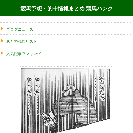
競馬予想・的中情報まとめ 競馬バンク
ブログニュース
あとで読むリスト
人気記事ランキング