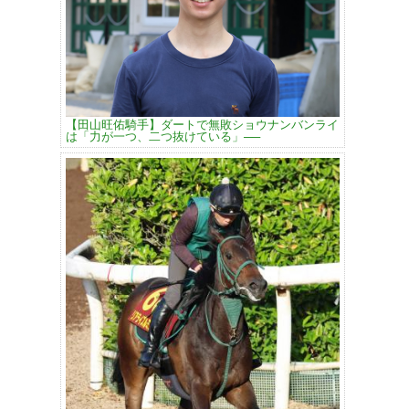
【田山旺佑騎手】ダートで無敗ショウナンバンライ
は「力が一つ、二つ抜けている」──