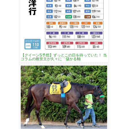
【クイーンS予想】ずっとこの日を待っていた！ 当
コラムの救世主が久々に「儲かる軸