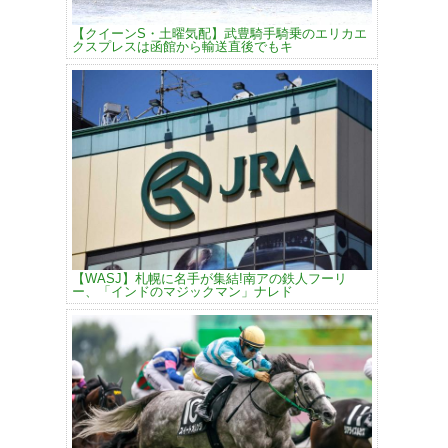
【クイーンS・土曜気配】武豊騎手騎乗のエリカエ
クスプレスは函館から輸送直後でもキ
【WASJ】札幌に名手が集結!南アの鉄人フーリ
ー、「インドのマジックマン」ナレド