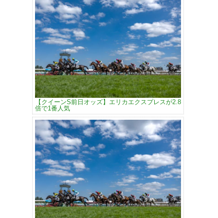
【クイーンS前日オッズ】エリカエクスプレスが2.8
倍で1番人気