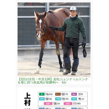
【2日の注目・中京12R】名牝ジェンティルドンナ
を母に持つ良血馬が初勝利へ 6か