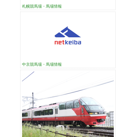
札幌競馬場・馬場情報
中京競馬場・馬場情報