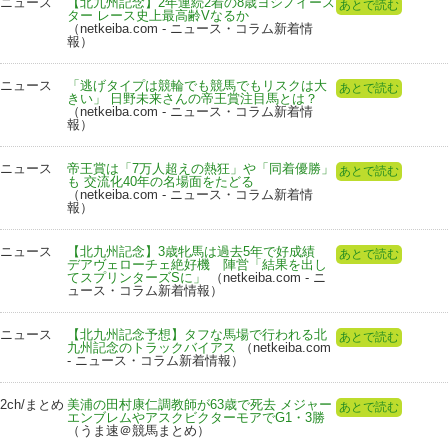
ニュース
【北九州記念】2年連続2着の8歳ヨシノイース
あとで読む
ター レース史上最高齢Vなるか
（netkeiba.com - ニュース・コラム新着情
報）
ニュース
「逃げタイプは競輪でも競馬でもリスクは大
あとで読む
きい」 日野未来さんの帝王賞注目馬とは？
（netkeiba.com - ニュース・コラム新着情
報）
ニュース
帝王賞は「7万人超えの熱狂」や「同着優勝」
あとで読む
も 交流化40年の名場面をたどる
（netkeiba.com - ニュース・コラム新着情
報）
ニュース
【北九州記念】3歳牝馬は過去5年で好成績
あとで読む
デアヴェローチェ絶好機 陣営「結果を出し
てスプリンターズSに」
（netkeiba.com - ニ
ュース・コラム新着情報）
ニュース
【北九州記念予想】タフな馬場で行われる北
あとで読む
九州記念のトラックバイアス
（netkeiba.com
- ニュース・コラム新着情報）
2ch/まとめ
美浦の田村康仁調教師が63歳で死去 メジャー
あとで読む
エンブレムやアスクビクターモアでG1・3勝
（うま速＠競馬まとめ）