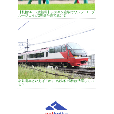
【札幌5R・2歳新馬】シスキン産駒でワンツー! ブ
ルージェイが2馬身半差で逃げ切
名鉄電車といえば「赤」 名鉄杯で3枠は活躍してい
る？