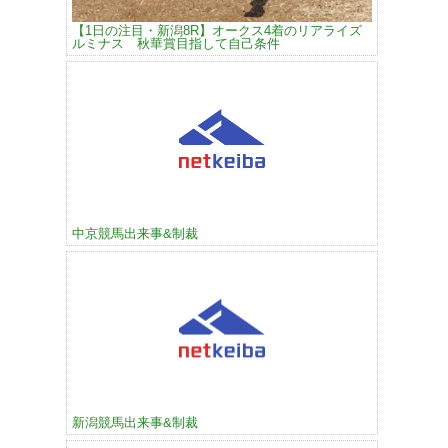
【1日の注目・新潟8R】オークス4着のリアライズ
ルミナス 秋華賞目指して自己条件
中京競馬出来事&制裁
新潟競馬出来事&制裁