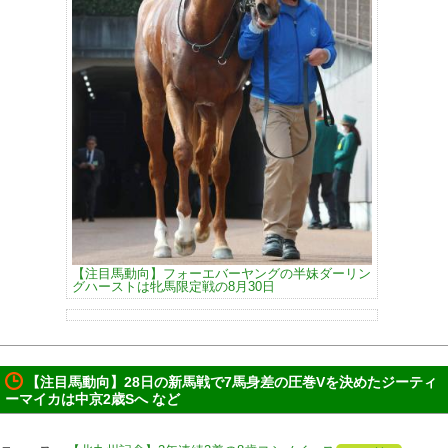
【注目馬動向】フォーエバーヤングの半妹ダーリン
グハーストは牝馬限定戦の8月30日
【注目馬動向】28日の新馬戦で7馬身差の圧巻Vを決めたジーティ
ーマイカは中京2歳Sへ など