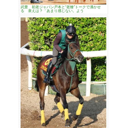
武豊 初老ジャパン戸本と“老獪”トークで沸かせ
る 衰えは？「あまり感じない。よう