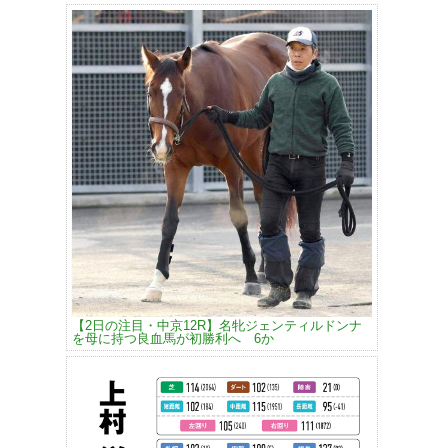
【2日の注目・中京12R】名牝ジェンティルドンナ
を母に持つ良血馬が初勝利へ 6か