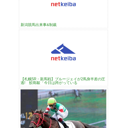
新潟競馬出来事&制裁
【札幌5R・新馬戦】ブルージェイが2馬身半差の圧
逃! 鮫島駿「今日は跨がっている