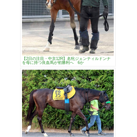
【2日の注目・中京12R】名牝ジェンティルドンナ
を母に持つ良血馬が初勝利へ 6か