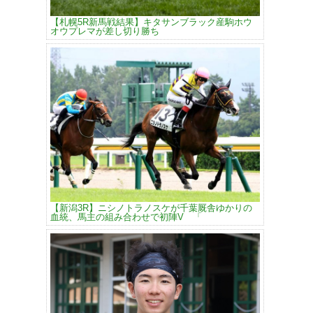
【札幌5R新馬戦結果】キタサンブラック産駒ホウ
オウプレマが差し切り勝ち
【新潟3R】ニシノトラノスケが千葉厩舎ゆかりの
血統、馬主の組み合わせで初陣V 「