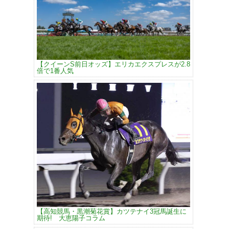
【クイーンS前日オッズ】エリカエクスプレスが2.8
倍で1番人気
【高知競馬・黒潮菊花賞】カツテナイ3冠馬誕生に
期待! 大恵陽子コラム