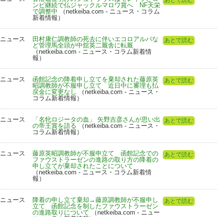
ンビ継続で仏ジャックルマロワ賞へ NF天栄
で調整中
（netkeiba.com - ニュース・コラム
新着情報）
ニュース
田村康仁調教師の死去に伴いエコロアルバな
あとで読む
ど管理馬全頭が中舘英二厩舎に転厩
（netkeiba.com - ニュース・コラム新着情
報）
ニュース
函館記念の降着申し立てを棄却された藤原英
あとで読む
昭調教師が不服申し立て 近日中に審理も払
戻金に変更なし
（netkeiba.com - ニュース・
コラム新着情報）
ニュース
「名牝ロジータの血」 矢野吉彦さんが思い出
あとで読む
の帝王賞を語る
（netkeiba.com - ニュース・
コラム新着情報）
ニュース
藤原英昭調教師が不服申立て 函館記念での
あとで読む
ファウストラーゼンの進路の取り方の降着の
申し立てが棄却されたことについて
（netkeiba.com - ニュース・コラム新着情
報）
ニュース
降着の申し立て棄却→藤原調教師が不服申し
あとで読む
立て 函館記念を制したファウストラーゼン
の進路取りについて
（netkeiba.com - ニュー