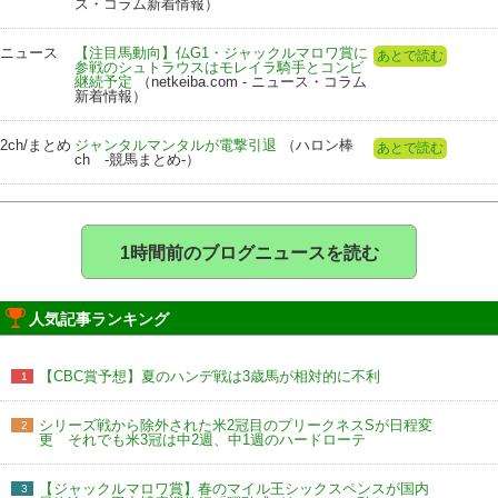
ス・コラム新着情報）
ニュース
【注目馬動向】仏G1・ジャックルマロワ賞に
あとで読む
参戦のシュトラウスはモレイラ騎手とコンビ
継続予定
（netkeiba.com - ニュース・コラム
新着情報）
2ch/まとめ
ジャンタルマンタルが電撃引退
（ハロン棒
あとで読む
ch -競馬まとめ-）
1時間前のブログニュースを読む
人気記事ランキング
【CBC賞予想】夏のハンデ戦は3歳馬が相対的に不利
1
シリーズ戦から除外された米2冠目のプリークネスSが日程変
2
更 それでも米3冠は中2週、中1週のハードローテ
【ジャックルマロワ賞】春のマイル王シックスペンスが国内
3