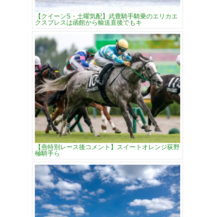
【クイーンS・土曜気配】武豊騎手騎乗のエリカエ
クスプレスは函館から輸送直後でもキ
【燕特別レース後コメント】スイートオレンジ荻野
極騎手ら