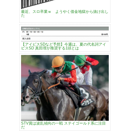
最近、スロ卒業ｗ ようやく借金地獄から抜け出し
た
【アイビスSDなど予想】今週は、夏の代名詞アイ
ビスSD 真田理が推奨する1頭とは
STV賞は波乱傾向の一戦 ステイゴールド系に注目
だ