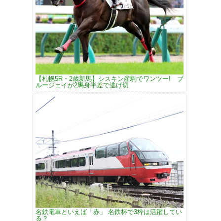
【札幌5R・2歳新馬】シスキン産駒でワンツー! ブ
ルージェイが2馬身半差で逃げ切
名鉄電車といえば「赤」 名鉄杯で3枠は活躍してい
る？