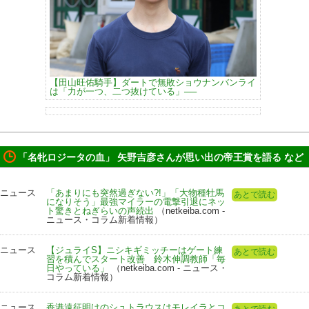
【田山旺佑騎手】ダートで無敗ショウナンバンライ
は「力が一つ、二つ抜けている」──
「名牝ロジータの血」 矢野吉彦さんが思い出の帝王賞を語る など
ニュース
「あまりにも突然過ぎない?!」「大物種牡馬
あとで読む
になりそう」最強マイラーの電撃引退にネッ
ト驚きとねぎらいの声続出
（netkeiba.com -
ニュース・コラム新着情報）
ニュース
【ジュライS】ニシキギミッチーはゲート練
あとで読む
習を積んでスタート改善 鈴木伸調教師「毎
日やっている」
（netkeiba.com - ニュース・
コラム新着情報）
ニュース
香港遠征明けのシュトラウスはモレイラとコ
あとで読む