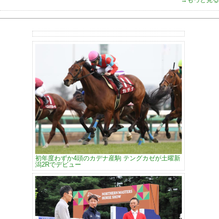
初年度わずか4頭のカデナ産駒 テングカゼが土曜新
潟2Rでデビュー