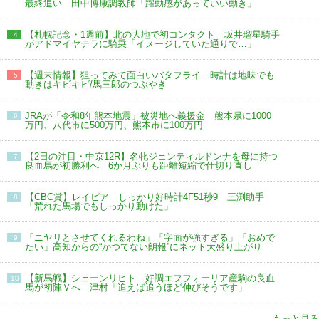
最終追い 田中博康調教師「躍動感があっていい動き」
【札幌記念・1週前】北の大地で初コンタクト 坂井瑠星騎手
4
がアドマイヤテラに騎乗「イメージしていた通りで…」
【週末情報】狙ってみて面白いバタフライ…時計は地味でも
5
動きはキビキビ/馬三郎のつぶやき
JRAが「令和8年熊本地震」被災地へ義援金 熊本県に1000
6
万円、八代市に500万円、熊本市に100万円
【2日の注目・中京12R】名牝ジェンティルドンナを母に持つ
7
良血馬が初勝利へ 6か月ぶりも距離短縮で仕切り直し
【CBC賞】レイピア しっかり好時計4F51秒9 三渕助手
8
「荒れた馬場でもしっかり動けた」
「ニヤリとさせてくれるわね」「字面が強すぎる」「おめで
9
たい」高知からの“かつてない朗報”にネット大盛り上がり
【新馬戦】シェーンリヒト 好調エフフォーリア産駒の良血
10
馬が初陣Ｖへ 津村「追えば追うほど伸びそうです」
→もっと見る