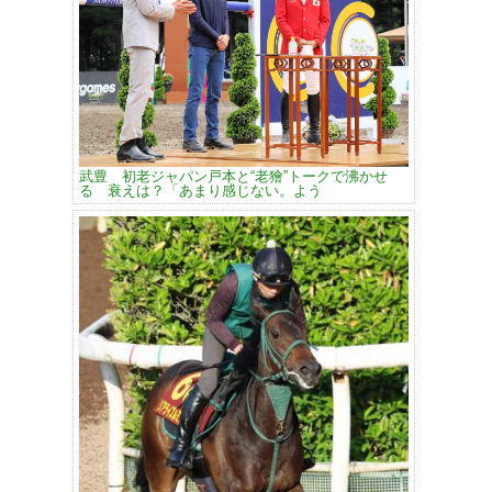
武豊 初老ジャパン戸本と“老獪”トークで沸かせ
る 衰えは？「あまり感じない。よう