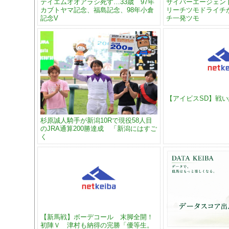
テイエムオオアラシ死す…33歳 97年
サイバーエージェン
カブトヤマ記念、福島記念、98年小倉
リーチツモドライチ
記念V
チ一発ツモ
【アイビスSD】戦
杉原誠人騎手が新潟10Rで現役58人目
のJRA通算200勝達成 「新潟にはすご
く
【新馬戦】ボーデコール 末脚全開！
初陣Ｖ 津村も納得の完勝「優等生。