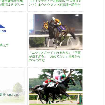
ト藤田晋氏所有馬
【メイクデビュー札幌5Rレース後コメ
が新潟２Ｒで“リー
ント】ホウオウプレマ池添謙一騎手ら
い終えて
「ニヤリとさせてくれるわね」「字面
が強すぎる」「おめでたい」高知から
の“かつてな