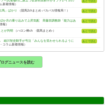
ーストラリアへ武者修行に旅立つ菅原明良騎手がオフトレイルの
あとで読む
コラム新着情報）
牡馬」ばかり
（競馬2chまとめ パカパカ情報局！）
あとで読む
約2か月の乗り込みで上昇気配 斉藤崇調教師「能力はあ
あとで読む
着情報）
ことが判明
（ハロン棒ch -競馬まとめ-）
あとで読む
ち 細川智史騎手が号泣「みんなを笑わせられるように
あとで読む
ニュース・コラム新着情報）
ブログニュースを読む