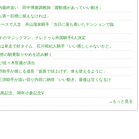
内最終追い 田中博康調教師「躍動感があっていい動き」
ら第一目標に据えなければ」
コースで入念 舟山瑠泉騎手「当日に落ち着いたテンションで臨
ンドのマジックマン」ナレドゥら外国騎手6人決定
ナは単走で好タイム 石川裕紀人騎手「いい感じじゃないかと」
突然の騎乗取りやめを読み解く
た!佐々木世麗が演出
野助手が感じる成長「坂路で頭上げず、体も使えるように」
三渕助手が追い切り内容に納得「いい動き。最後は甘くなるけ
島記念、98年小倉記念V
→もっと見る