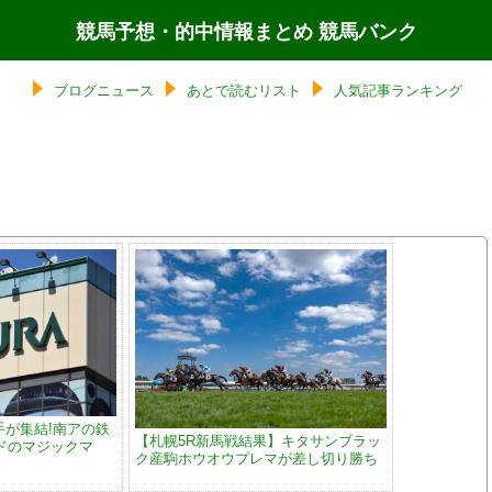
競馬予想・的中情報まとめ 競馬バンク
ブログニュース
あとで読むリスト
人気記事ランキング
手が集結!南アの鉄
【札幌5R新馬戦結果】キタサンブラッ
ドのマジックマ
ク産駒ホウオウプレマが差し切り勝ち