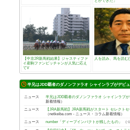
とができた」
【中京2R新馬戦結果】ジャスティファ
人を読み、馬を読む(
イ産駒ファンビッチャンが人気に応え
てV
半兄はJDD覇者のダノンファラオ シャインラブがデビュ
ニュース
半兄はJDD覇者のダノンファラオ シャインラブ
新着情報）
ニュース
【JRA新馬戦】JRA新馬戦がスタート セレクト
（netkeiba.com - ニュース・コラム新着情報）
ニュース
number「ディープインパクトが残したもの」
（☆