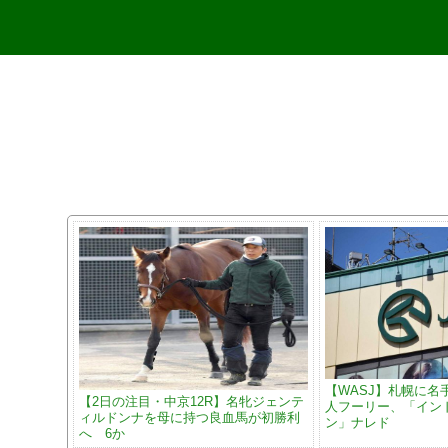
【WASJ】札幌に名
【2日の注目・中京12R】名牝ジェンテ
人フーリー、「イン
ィルドンナを母に持つ良血馬が初勝利
ン」ナレド
へ 6か