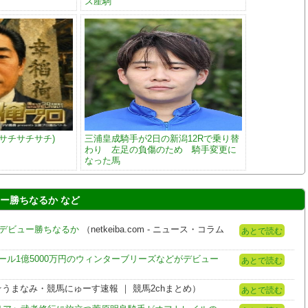
ズ産駒
サチサチサチ)
三浦皇成騎手が2日の新潟12Rで乗り替
わり 左足の負傷のため 騎手変更に
なった馬
ー勝ちなるか など
がデビュー勝ちなるか
（netkeiba.com - ニュース・コラム
あとで読む
セール1億5000万円のウィンターブリーズなどがデビュー
あとで読む
うまなみ・競馬にゅーす速報 ｜ 競馬2chまとめ）
あとで読む