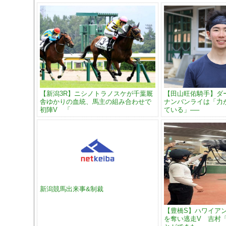
【新潟3R】ニシノトラノスケが千葉厩
【田山旺佑騎手】ダ
舎ゆかりの血統、馬主の組み合わせで
ナンバンライは「力
初陣V 「
ている」──
新潟競馬出来事&制裁
【豊橋S】ハワイア
を奪い逃走V 吉村