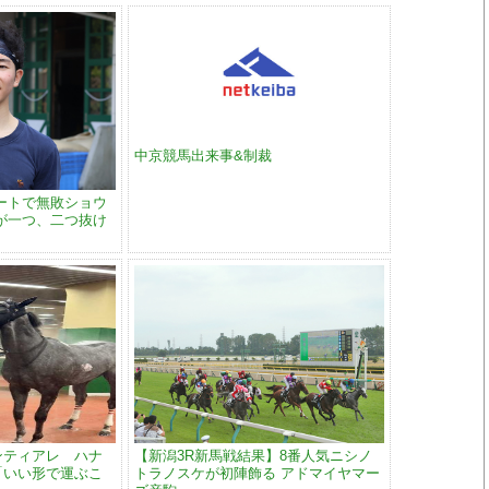
中京競馬出来事&制裁
ートで無敗ショウ
が一つ、二つ抜け
ンティアレ ハナ
【新潟3R新馬戦結果】8番人気ニシノ
「いい形で運ぶこ
トラノスケが初陣飾る アドマイヤマー