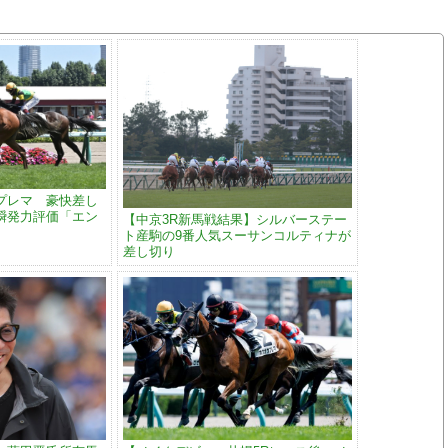
プレマ 豪快差し
瞬発力評価「エン
【中京3R新馬戦結果】シルバーステー
ト産駒の9番人気スーサンコルティナが
差し切り