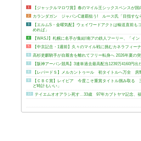
1
【ジャックルマロワ賞】春のマイル王シックスペンスが国
2
カランダガン ジャパンC連覇狙う! ルース氏「目指すな
3
【エルムS・金曜気配】ウェイワードアクトは輸送直前も
めれば」
4
【WASJ】札幌に名手が集結!南アの鉄人フーリー、「イ
5
【中京記念・1週前】久々のマイル戦に挑むカネラフィー
6
高杉吏麒騎手が自厩舎を離れてフリー転身へ 2026年夏の
7
【阪神アーバン競馬】3連単過去最高配当1239万4160円出
8
【レパードＳ】メルカントゥール 初タイトルへ万全 房
9
【ＣＢＣ賞】レイピア 今度こそ重賞タイトル掴み取る 
ど時計もいい」
10
テイエムオオアラシ死す…33歳 97年カブトヤマ記念、福