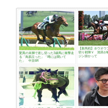
【新馬戦】ホウオウ
切り初陣Ｖ 池添が
驚異の末脚で差し切った3歳馬に衝撃走
ジン掛かって
る「鳥肌立った」「噂には聞いて
た」 中京6R