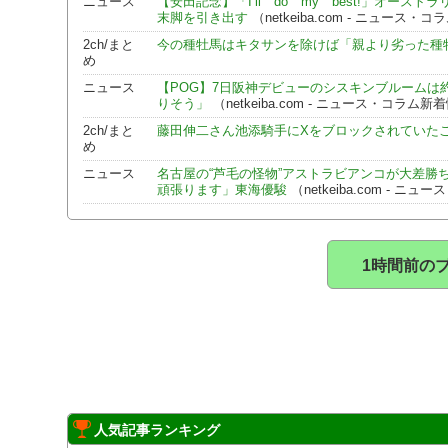
ニュース
【安田記念】「I’ll do my best!」オ
末脚を引き出す
（netkeiba.com - ニュース・
2ch/まと
今の種牡馬はキタサンを除けば「親より劣った種
め
ニュース
【POG】7日阪神デビューのシスキンブルームは
りそう」
（netkeiba.com - ニュース・コラム新
2ch/まと
藤田伸二さん池添騎手にXをブロックされていた
め
ニュース
名古屋の“芦毛の怪物”アストラビアンコが大差勝
頑張ります」東海優駿
（netkeiba.com - 
1時間前の
人気記事ランキング