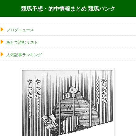
競馬予想・的中情報まとめ 競馬バンク
ブログニュース
あとで読むリスト
人気記事ランキング