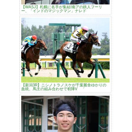
【WASJ】札幌に名手が集結!南アの鉄人フーリ
ー、「インドのマジックマン」ナレド
【新潟3R】ニシノトラノスケが千葉厩舎ゆかりの
血統、馬主の組み合わせで初陣V 「