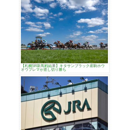
【札幌5R新馬戦結果】キタサンブラック産駒ホウ
オウプレマが差し切り勝ち