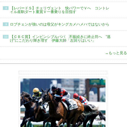
【レパードＳ】チェリヴェント 快パワーでＶへ コントレ
8
イル産駒ダート重賞Ｖ一番乗りを目指す
ロブチェンが強いのは母父がキングカメハメハではないから
9
【ＣＢＣ賞】インビンシブルパパ 不振続きに終止符へ “逃
10
げ”にこだわり輝き増す 伊藤大師「左回りはいい」
→もっと見る