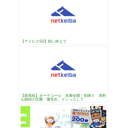
【アイビスSD】戦い終えて
【新馬戦】ボーデコール 末脚全開！初陣Ｖ 津村
も納得の完勝「優等生。ドシっとして