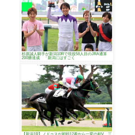
杉原誠人騎手が新潟10Rで現役58人目のJRA通算
200勝達成 「新潟にはすごく
【新潟1R】ノドゥスが初戦12着から一変の初V 三