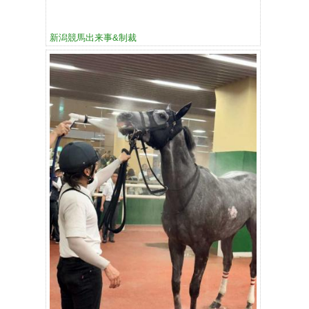
新潟競馬出来事&制裁