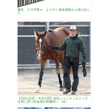
最近、スロ卒業ｗ ようやく借金地獄から抜け出し
た
【2日の注目・中京12R】名牝ジェンティルドンナ
を母に持つ良血馬が初勝利へ 6か