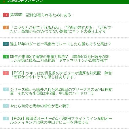
第366R 記録は破られるためにある…
1
「ニヤリとさせてくれるわね」「字面が強すぎる」「おめで
2
たい」高知からの“かつてない朗報”にネット大盛り上がり
過去18年のダービー馬集めてレースしたら勝ちそうな馬は？
3
08年の東海Sで衝撃の単勝万馬券V 3連単513万円超を演出
4
した記憶に残る二刀流牝馬 ヤマトマリオンが23歳で死す
【POG】ツキミはお月見前のデビューが濃厚も好気配 陣営
5
「初戦からやれそうな感じはあります」
シリーズ戦から除外された米2冠目のプリークネスSが日程変
6
更 それでも米3冠は中2週、中1週のハードローテ
やたら自分と馬券の相性が悪い騎手
7
【POG】藤田晋オーナーの1・9億円フライトライン産駒オー
8
ルシティキングは秋の中山デビューを見据える