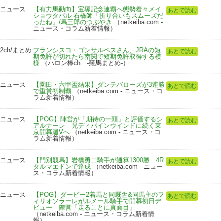
ニュース
【有力馬動向】宝塚記念連覇へ態勢着々メイ
あとで読む
ショウタバル 石橋師「折り合いもスムーズだ
ったね」/馬三郎のつぶやき
（netkeiba.com -
ニュース・コラム新着情報）
2ch/まとめ
フランシスコ・ゴンサルベスさん、JRAの短
あとで読む
期免許が切れたら南関で短期免許取得する模
様
（ハロン棒ch -競馬まとめ-）
ニュース
【園田・六甲盃結果】ダンテバローズが3連勝
あとで読む
で重賞初制覇
（netkeiba.com - ニュース・コ
ラム新着情報）
ニュース
【POG】陣営が「期待の一頭」と評価するシ
あとで読む
アルナーレ 兄ディバインウインドに続く東
京開幕週Vへ
（netkeiba.com - ニュース・コ
ラム新着情報）
ニュース
【門別競馬】岩橋勇二騎手が通算1300勝 4R
あとで読む
タルマエドンで達成
（netkeiba.com - ニュー
ス・コラム新着情報）
ニュース
【POG】ダービー2着馬と同厩舎&同馬主のフ
あとで読む
ィリオソラーレがルメール騎手で開幕初日デ
ビュー 陣営「走ることに真面目」
（netkeiba.com - ニュース・コラム新着情
報）