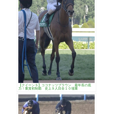
【クイーンＳ】ココナッツブラウン 最年長の底
力！重賞初制覇 史上９人目全１０場重