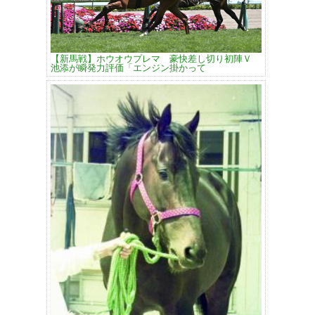
【新馬戦】ホウオウプレマ 豪快差し切り初陣Ｖ
池添が瞬発力評価「エンジン掛かって