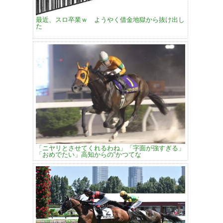
最近、スロ卒業ｗ ようやく借金地獄から抜け出し
た
「ニヤリとさせてくれるわね」「字面が強すぎる」
「おめでたい」高知からの“かつてな