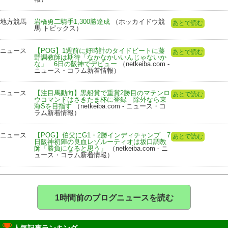
地方競馬
岩橋勇二騎手1,300勝達成
（ホッカイドウ競
あとで読む
馬 トピックス）
ニュース
【POG】1週前に好時計のタイドビートに藤
あとで読む
野調教師は期待「なかなかいいんじゃないか
な」 6日の阪神でデビュー
（netkeiba.com -
ニュース・コラム新着情報）
ニュース
【注目馬動向】黒船賞で重賞2勝目のマテンロ
あとで読む
ウコマンドはさきたま杯に登録 除外なら東
海Sを目指す
（netkeiba.com - ニュース・コ
ラム新着情報）
ニュース
【POG】伯父にG1・2勝インディチャンプ 7
あとで読む
日阪神初陣の良血レゾルーティオは坂口調教
師「勝負になると思う」
（netkeiba.com - ニ
ュース・コラム新着情報）
1時間前のブログニュースを読む
人気記事ランキング