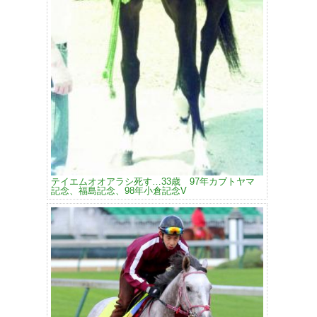
テイエムオオアラシ死す…33歳 97年カブトヤマ
記念、福島記念、98年小倉記念V