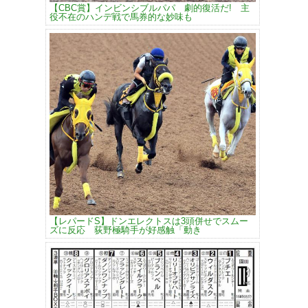
【CBC賞】インビンシブルパパ 劇的復活だ! 主
役不在のハンデ戦で馬券的な妙味も
【レパードS】ドンエレクトスは3頭併せでスムー
ズに反応 荻野極騎手が好感触「動き