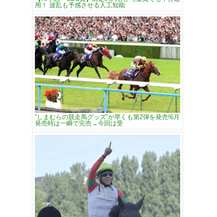
用！ 波乱も予感させる人工知能
“しまむらの競走馬グッズ”が早くも第2弾を発売!6月
発売時は一瞬で完売→今回は受