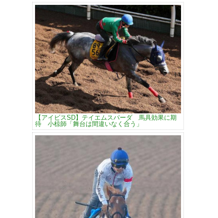
【アイビスSD】テイエムスパーダ 馬具効果に期
待 小椋師「舞台は間違いなく合う」