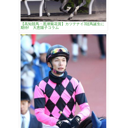
【高知競馬・黒潮菊花賞】カツテナイ3冠馬誕生に
期待! 大恵陽子コラム