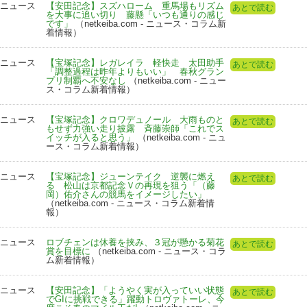
ニュース
【安田記念】スズハローム 重馬場もリズム
あとで読む
を大事に追い切り 藤懸「いつも通りの感じ
です」
（netkeiba.com - ニュース・コラム新
着情報）
ニュース
【宝塚記念】レガレイラ 軽快走 太田助手
あとで読む
「調整過程は昨年よりもいい」 春秋グラン
プリ制覇へ不安なし
（netkeiba.com - ニュー
ス・コラム新着情報）
ニュース
【宝塚記念】クロワデュノール 大雨ものと
あとで読む
もせず力強い走り披露 斉藤崇師「これでス
イッチが入ると思う」
（netkeiba.com - ニュ
ース・コラム新着情報）
ニュース
【宝塚記念】ジューンテイク 逆襲に燃え
あとで読む
る 松山は京都記念Ｖの再現を狙う「（藤
岡）佑介さんの競馬をイメージしたい」
（netkeiba.com - ニュース・コラム新着情
報）
ニュース
ロブチェンは休養を挟み、３冠が懸かる菊花
あとで読む
賞を目標に
（netkeiba.com - ニュース・コラ
ム新着情報）
ニュース
【安田記念】「ようやく実が入っていい状態
あとで読む
でGIに挑戦できる」躍動トロヴァトーレ、今