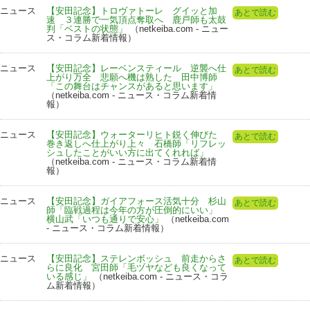
ニュース
【安田記念】トロヴァトーレ グイッと加
あとで読む
速 ３連勝で一気頂点奪取へ 鹿戸師も太鼓
判「ベストの状態」
（netkeiba.com - ニュー
ス・コラム新着情報）
ニュース
【安田記念】レーベンスティール 逆襲へ仕
あとで読む
上がり万全 悲願へ機は熟した 田中博師
「この舞台はチャンスがあると思います」
（netkeiba.com - ニュース・コラム新着情
報）
ニュース
【安田記念】ウォーターリヒト鋭く伸びた
あとで読む
巻き返しへ仕上がり上々 石橋師「リフレッ
シュしたことがいい方に出てくれれば」
（netkeiba.com - ニュース・コラム新着情
報）
ニュース
【安田記念】ガイアフォース活気十分 杉山
あとで読む
師「臨戦過程は今年の方が圧倒的にいい」
横山武「いつも通りで安心」
（netkeiba.com
- ニュース・コラム新着情報）
ニュース
【安田記念】ステレンボッシュ 前走からさ
あとで読む
らに良化 宮田師「毛ヅヤなども良くなって
いる感じ」
（netkeiba.com - ニュース・コラ
ム新着情報）