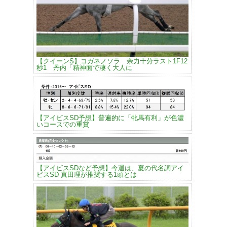
【クイーンS】コガネノソラ 余力十分ラスト1F12
秒1 丹内「精神面で凄く大人に
【アイビスSD予想】普遍的に「牝馬有利」が色濃
いコースでの重賞
【アイビスSDなど予想】今週は、夏の代名詞アイ
ビスSD 真田理が推奨する1頭とは