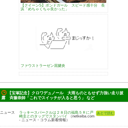
【クイーンS】ボンドガール スピード感十分 長
浜「めちゃくちゃ良かった」
ファウストラーゼン屈腱炎
【宝塚記念】クロワデュノール 大雨ものともせず力強い走り披
露 斉藤崇師「これでスイッチが入ると思う」 など
ニュース
ラッキースパークルは２８日の福島５Ｒに戸
あとで読む
崎圭とのタッグでスタンバイ
（netkeiba.com
- ニュース・コラム新着情報）