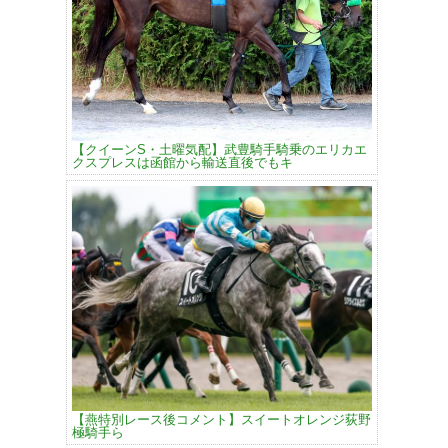
【クイーンS・土曜気配】武豊騎手騎乗のエリカエ
クスプレスは函館から輸送直後でもキ
【燕特別レース後コメント】スイートオレンジ荻野
極騎手ら