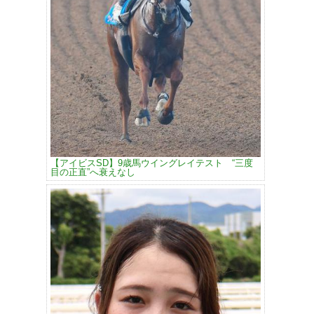
【アイビスSD】9歳馬ウイングレイテスト “三度
目の正直”へ衰えなし