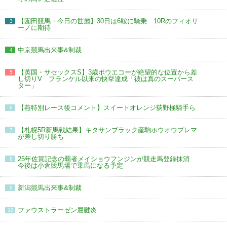
【園田競馬・今日の世麗】30日は6鞍に騎乗 10Rのフィオリ
3
ーノに期待
中京競馬出来事&制裁
4
【英国・サセックスS】3歳ボウエコーが絶望的な位置から差
5
し切りV フランケル以来の快挙達成「彼は真のスーパース
ター」
【燕特別レース後コメント】スイートオレンジ荻野極騎手ら
6
【札幌5R新馬戦結果】キタサンブラック産駒ホウオウプレマ
7
が差し切り勝ち
25年佐賀記念の覇者メイショウフンジンが競走馬登録抹消
8
今後は小倉競馬場で乗馬になる予定
新潟競馬出来事&制裁
9
ファウストラーゼン屈腱炎
10