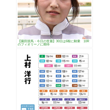
【園田競馬・今日の世麗】30日は6鞍に騎乗 10R
のフィオリーノに期待