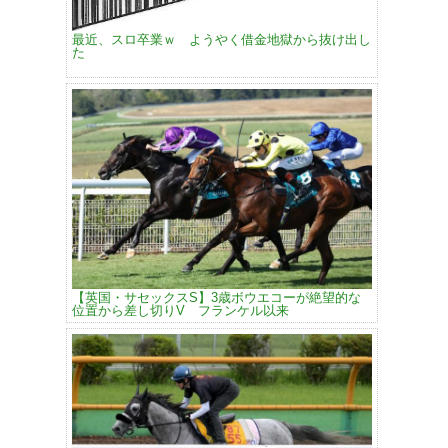
最近、スロ卒業ｗ ようやく借金地獄から抜け出し
た
【英国・サセックスS】3歳ボウエコーが絶望的な
位置から差し切りV フランケル以来