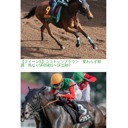
【クイーンS】ココナッツブラウン 変わらず順
調 馬なり5F65秒1〜1F11秒7