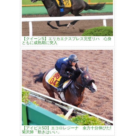
【クイーンS】エリカエクスプレス完璧リハ 心身
ともに成熟期に突入
【アイビスSD】エコロレジーナ 余力十分伸びた!
菊沢師「動きはいい」