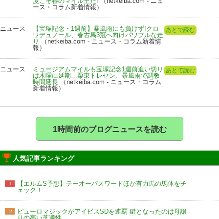
度こそ春のマイル王だ!
（netkeiba.com - ニュ
ース・コラム新着情報）
ニュース
【宝塚記念・1週前】暴風雨にも負けず!クロ
あとで読む
ワデュノール、春古馬3冠へ向けパワフルな走
り
（netkeiba.com - ニュース・コラム新着情
報）
ニュース
ミュージアムマイルも宝塚記念1週前追い切り
あとで読む
は木曜に延期…栗東トレセン、暴風雨で調教
時間延長
（netkeiba.com - ニュース・コラム
新着情報）
1時間前のブログニュースを読む
人気記事ランキング
【エルムS予想】テーオーパスワードほか有力馬の馬体をチ
1
ェック！
ピューロマジックがアイビスSDを連覇 鍵となったのは母譲
2
りの高い芝適性