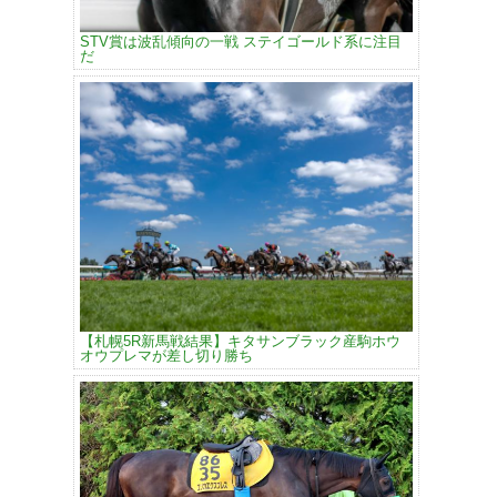
STV賞は波乱傾向の一戦 ステイゴールド系に注目
だ
【札幌5R新馬戦結果】キタサンブラック産駒ホウ
オウプレマが差し切り勝ち