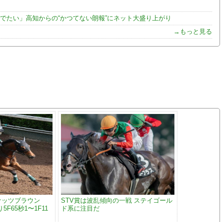
でたい」高知からの“かつてない朗報”にネット大盛り上がり
→もっと見る
ナッツブラウン
STV賞は波乱傾向の一戦 ステイゴール
F65秒1〜1F11
ド系に注目だ