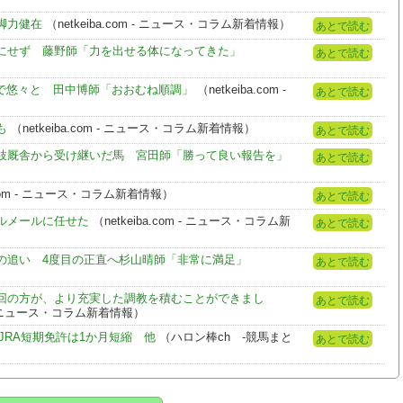
脚力健在
（netkeiba.com - ニュース・コラム新着情報）
あとで読む
にせず 藤野師「力を出せる体になってきた」
あとで読む
で悠々と 田中博師「おおむね順調」
（netkeiba.com -
あとで読む
も
（netkeiba.com - ニュース・コラム新着情報）
あとで読む
枝厩舎から受け継いだ馬 宮田師「勝って良い報告を」
あとで読む
a.com - ニュース・コラム新着情報）
あとで読む
ルメールに任せた
（netkeiba.com - ニュース・コラム新
あとで読む
の追い 4度目の正直へ杉山晴師「非常に満足」
あとで読む
回の方が、より充実した調教を積むことができまし
あとで読む
m - ニュース・コラム新着情報）
JRA短期免許は1か月短縮 他
（ハロン棒ch -競馬まと
あとで読む