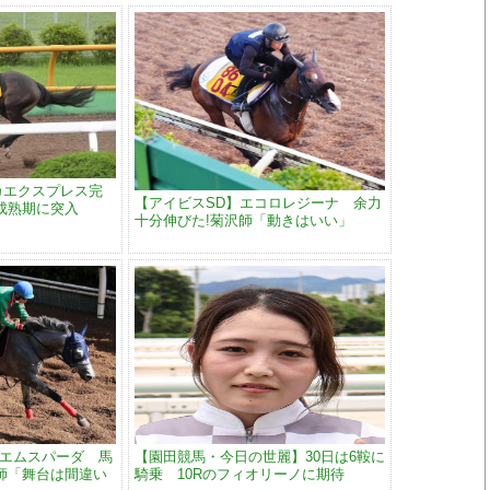
カエクスプレス完
【アイビスSD】エコロレジーナ 余力
成熟期に突入
十分伸びた!菊沢師「動きはいい」
イエムスパーダ 馬
【園田競馬・今日の世麗】30日は6鞍に
師「舞台は間違い
騎乗 10Rのフィオリーノに期待