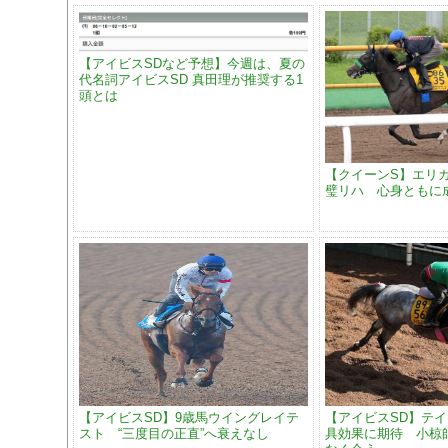
【アイビスSDなど予想】今週は、夏の
代名詞アイビスSD 真田理が推奨する1
頭とは
【クイーンS】エリ
璧リハ 心身ともに
【アイビスSD】9歳馬ウイングレイテ
【アイビスSD】テ
スト “三度目の正直”へ衰えなし
具効果に期待 小椋