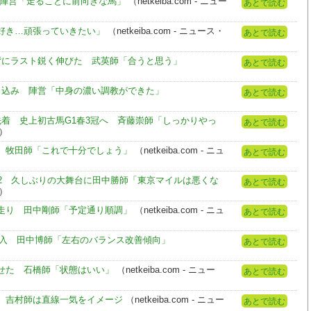
 陣営「走ることに前向きな馬」
（netkeiba.com - ニュー
あとで読む
好き…頑張っていきたい」
（netkeiba.com - ニュース・
あとで読む
背にラスト鋭く伸びた 武英師「合うと思う」
あとで読む
り込み 陣営「中身の濃い調教ができた」
あとで読む
着 史上初古馬G1春3冠へ 斉藤崇師「しっかりやっ
あとで読む
報）
 牧田師「これで十分でしょう」
（netkeiba.com - ニュ
あとで読む
2 久しぶりの大舞台に田中勝師「東京マイルは悪くな
あとで読む
報）
走り 田中剛師「予定通り順調」
（netkeiba.com - ニュ
あとで読む
併入 田中博師「左右のバランス改善傾向」
あとで読む
せた 石橋師「状態はいい」
（netkeiba.com - ニュー
あとで読む
 吉村師は直線一気をイメージ
（netkeiba.com - ニュー
あとで読む