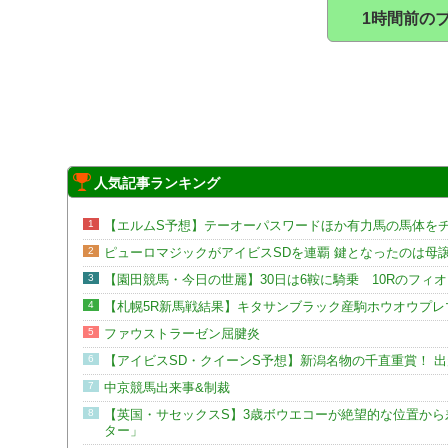
1時間前の
人気記事ランキング
1
【エルムS予想】テーオーパスワードほか有力馬の馬体を
2
ピューロマジックがアイビスSDを連覇 鍵となったのは母
3
【園田競馬・今日の世麗】30日は6鞍に騎乗 10Rのフィ
4
【札幌5R新馬戦結果】キタサンブラック産駒ホウオウプレ
5
ファウストラーゼン屈腱炎
6
【アイビスSD・クイーンS予想】新潟名物の千直重賞！ 
7
中京競馬出来事&制裁
8
【英国・サセックスS】3歳ボウエコーが絶望的な位置か
ター」