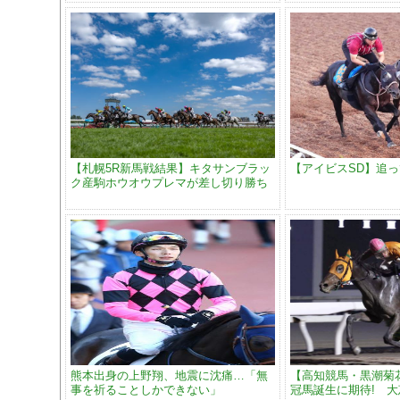
【札幌5R新馬戦結果】キタサンブラッ
【アイビスSD】追
ク産駒ホウオウプレマが差し切り勝ち
熊本出身の上野翔、地震に沈痛…「無
【高知競馬・黒潮菊
事を祈ることしかできない」
冠馬誕生に期待! 