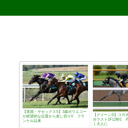
【英国・サセックスS】3歳ボウエコー
【クイーンS】コガ
が絶望的な位置から差し切りV フラ
分ラスト1F12秒1
ンケル以来
く大人に