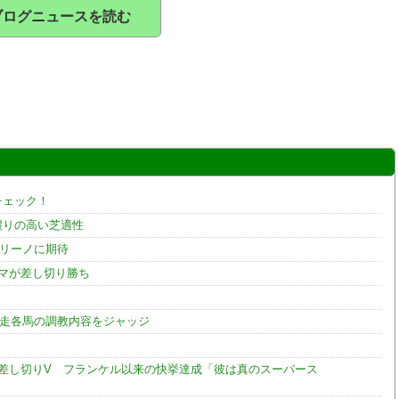
ブログニュースを読む
チェック！
譲りの高い芝適性
オリーノに期待
マが差し切り勝ち
出走各馬の調教内容をジャッジ
ら差し切りV フランケル以来の快挙達成「彼は真のスーパース