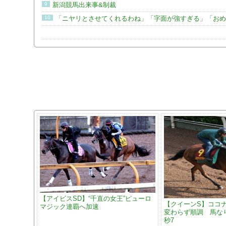
9
新潟競馬出来事&制裁
10
「ニヤリとさせてくれるわね」「字面が強すぎる」「おめ
【アイビスSD】“千直の女王”ピューロ
【クイーンS】ココ
マジック連覇へ加速
変わらず順調 馬なり5
秒7