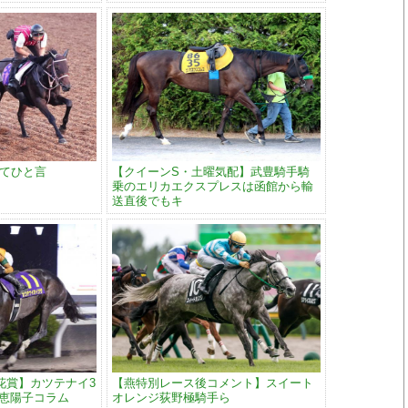
ってひと言
【クイーンS・土曜気配】武豊騎手騎
乗のエリカエクスプレスは函館から輸
送直後でもキ
花賞】カツテナイ3
【燕特別レース後コメント】スイート
大恵陽子コラム
オレンジ荻野極騎手ら