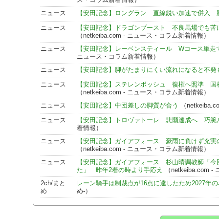
ニュース
【安田記念】ロングラン 直線鋭い加速で併入 
ニュース
【安田記念】ドラゴンブースト 不良馬場でも苦
（netkeiba.com - ニュース・コラム新着情報）
ニュース
【安田記念】レーベンスティール Wコース単走
ニュース・コラム新着情報）
ニュース
【安田記念】脚がたまりにくい流れになると不発
ニュース
【安田記念】ステレンボッシュ 復権へ照準 国
（netkeiba.com - ニュース・コラム新着情報）
ニュース
【安田記念】中団差しの脚質が合う
（netkeib
ニュース
【安田記念】トロヴァトーレ 悲願達成へ 巧腕
着情報）
ニュース
【安田記念】ガイアフォース 豪雨に負けず充実
（netkeiba.com - ニュース・コラム新着情報）
ニュース
【安田記念】ガイアフォース 杉山晴調教師「今
た」 昨年2着の時より手応え
（netkeiba.co
2ch/まと
レーン騎手は制裁点が16点に達したため2027年の
め
め-）