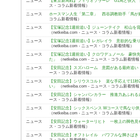
ニュース
【東京新馬戦】フィリオソラーレ G1馬と併入
ス・コラム新着情報）
ニュース
ホースマン人生「第二章」 西谷調教助手「馬が
コラム新着情報）
ニュース
【宝塚記念1週前追い】ジューンテイク 松山を
（netkeiba.com - ニュース・コラム新着情報）
ニュース
【宝塚記念1週前追い】レガレイラ 意欲的な乗
（netkeiba.com - ニュース・コラム新着情報）
ニュース
【宝塚記念1週前追い】クロワデュノール 豪快先
た」
（netkeiba.com - ニュース・コラム新着情
ニュース
【安田記念】スズハローム 意図がある最終追い
ース・コラム新着情報）
ニュース
【安田記念】シリウスコルト 楽な手応えで11秒
い」
（netkeiba.com - ニュース・コラム新着情
ニュース
【安田記念】シャンパンカラー 推進力あふれる
ース・コラム新着情報）
ニュース
【安田記念】シックスペンス Wコースで馬なり
（netkeiba.com - ニュース・コラム新着情報）
ニュース
【安田記念】ウォーターリヒト 一枚上の脚色見
ス・コラム新着情報）
ニュース
【安田記念】オフトレイル パワフルな脚さばき
ス・コラム新着情報）