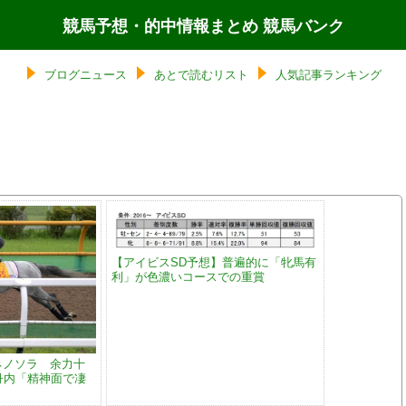
競馬予想・的中情報まとめ 競馬バンク
ブログニュース
あとで読むリスト
人気記事ランキング
【アイビスSD予想】普遍的に「牝馬有
利」が色濃いコースでの重賞
ネノソラ 余力十
 丹内「精神面で凄