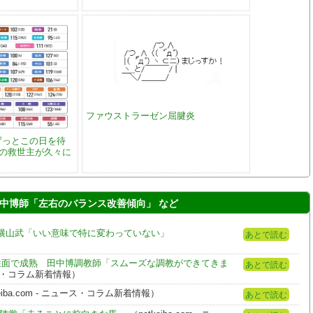
ファウストラーゼン屈腱炎
ずっとこの日を待
ムの救世主が久々に
中博師「左右のバランス改善傾向」 など
横山武「いい意味で特に変わっていない」
あとで読む
性面で成熟 田中博調教師「スムーズな調教ができてきま
あとで読む
ニュース・コラム新着情報）
eiba.com - ニュース・コラム新着情報）
あとで読む