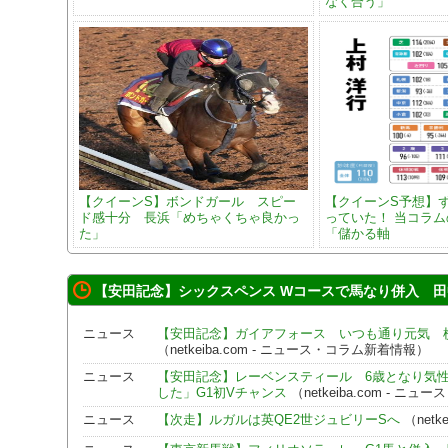
なく合う」
【クイーンS】ボンドガール スピー
【クイーンS予想】
ド感十分 長浜「めちゃくちゃ良かっ
っていた！ 当コラ
た」
「儲かる軸
【安田記念】シックスペンス Wコースで馬なり併入 田
ニュース
【安田記念】ガイアフォース いつも通り元気 
（netkeiba.com - ニュース・コラム新着情報）
ニュース
【安田記念】レーベンスティール 6歳となり気
した」G1初Vチャンス
（netkeiba.com - 
ニュース
【次走】ルガルは英QE2世ジュビリーSへ
（netk