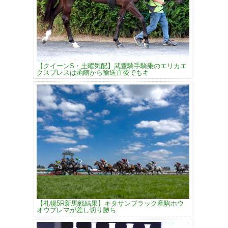
【クイーンS・土曜気配】武豊騎手騎乗のエリカエ
クスプレスは函館から輸送直後でもキ
【札幌5R新馬戦結果】キタサンブラック産駒ホウ
オウプレマが差し切り勝ち