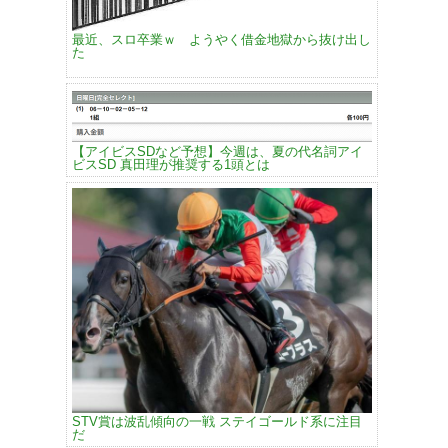
最近、スロ卒業ｗ ようやく借金地獄から抜け出し
た
【アイビスSDなど予想】今週は、夏の代名詞アイ
ビスSD 真田理が推奨する1頭とは
STV賞は波乱傾向の一戦 ステイゴールド系に注目
だ