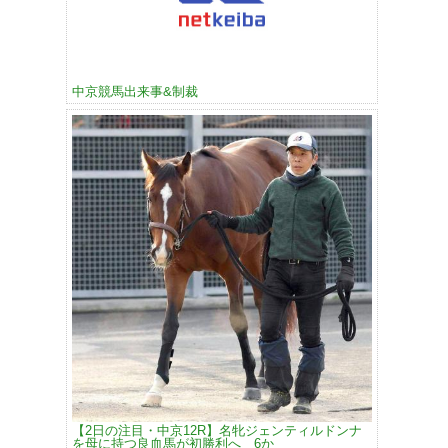
中京競馬出来事&制裁
【2日の注目・中京12R】名牝ジェンティルドンナ
を母に持つ良血馬が初勝利へ 6か