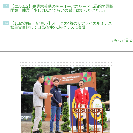
【エルムS】先週末移動のテーオーパスワードは函館で調整
9
開始 陣営「少し力んだぐらいの感じはあったけど…」
【1日の注目・新潟8R】オークス4着のリアライズルミナス
10
秋華賞目指して自己条件の1勝クラスに登場
→もっと見る