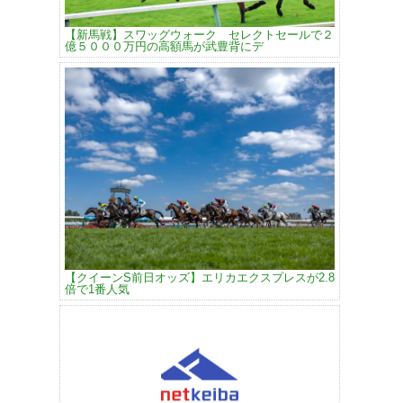
【新馬戦】スワッグウォーク セレクトセールで２
億５０００万円の高額馬が武豊背にデ
【クイーンS前日オッズ】エリカエクスプレスが2.8
倍で1番人気