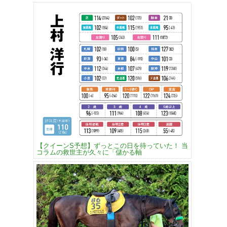
【クイーンS予想】ずっとこの日を待っていた！ 当
コラムの救世主が久々に「儲かる軸