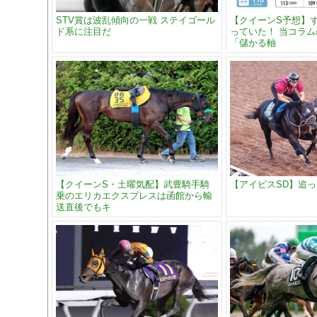
STV賞は波乱傾向の一戦 ステイゴール
【クイーンS予想】
ド系に注目だ
っていた！ 当コラ
「儲かる軸
【クイーンS・土曜気配】武豊騎手騎
【アイビスSD】追
乗のエリカエクスプレスは函館から輸
送直後でもキ