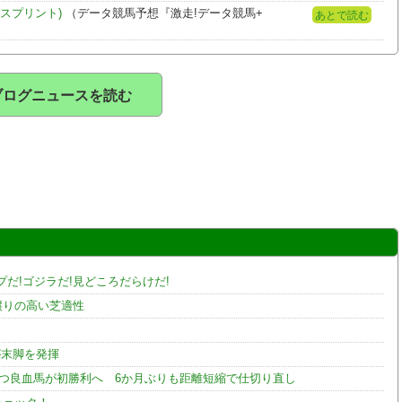
若潮スプリント)
（データ競馬予想『激走!データ競馬+
あとで読む
ブログニュースを読む
だ!ゴジラだ!見どころだらけだ!
譲りの高い芝適性
が末脚を発揮
持つ良血馬が初勝利へ 6か月ぶりも距離短縮で仕切り直し