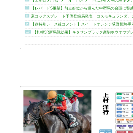
【エルムS予想】テーオーパスワードほか有力馬の馬体を
7
【レパードS展望】前走好位から運んだ中型馬の台頭に警
8
豪コックスプレート予備登録馬発表 コスモキュランダ、シ
9
【燕特別レース後コメント】スイートオレンジ荻野極騎手
10
【札幌5R新馬戦結果】キタサンブラック産駒ホウオウプ