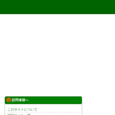
訪問者様へ
このサイトについて