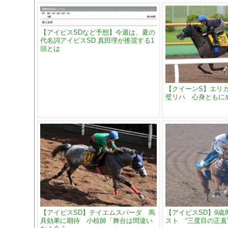
【アイビスSDなど予想】今週は、夏の
代名詞アイビスSD 真田理が推奨する1
頭とは
【クイーンS】エリ
璧リハ 心身ともに
【アイビスSD】テイエムスパーダ 馬
【アイビスSD】9歳
具効果に期待 小椋師「舞台は間違い
スト “三度目の正直