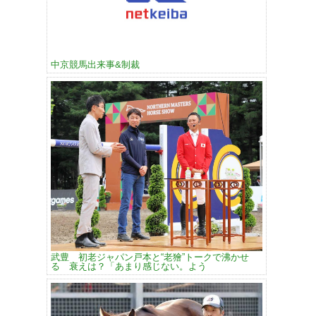
中京競馬出来事&制裁
武豊 初老ジャパン戸本と“老獪”トークで沸かせ
る 衰えは？「あまり感じない。よう