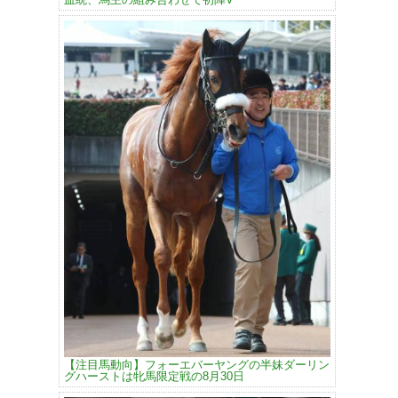
【注目馬動向】フォーエバーヤングの半妹ダーリン
グハーストは牝馬限定戦の8月30日