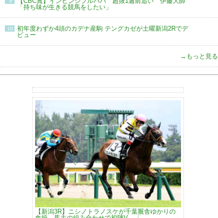
【CBC賞】インビンシブルパパ 超抜1週前追い 伊藤大師
9
「持ち味が生きる競馬をしたい」
初年度わずか4頭のカデナ産駒 テングカゼが土曜新潟2Rでデ
10
ビュー
→もっと見る
【新潟3R】ニシノトラノスケが千葉厩舎ゆかりの
血統、馬主の組み合わせで初陣V 「