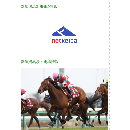
新潟競馬出来事&制裁
新潟競馬場・馬場情報