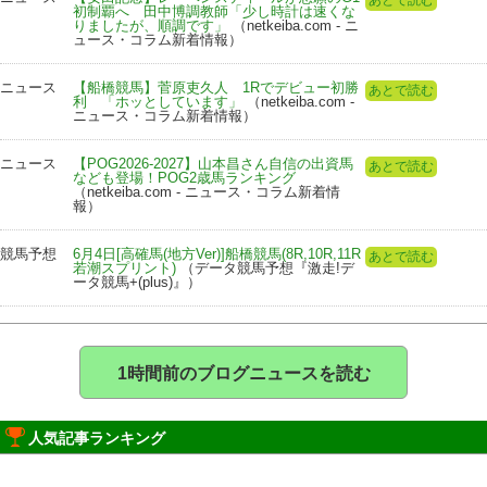
初制覇へ 田中博調教師「少し時計は速くな
りましたが、順調です」
（netkeiba.com - ニ
ュース・コラム新着情報）
ニュース
【船橋競馬】菅原吏久人 1Rでデビュー初勝
あとで読む
利 「ホッとしています」
（netkeiba.com -
ニュース・コラム新着情報）
ニュース
【POG2026-2027】山本昌さん自信の出資馬
あとで読む
なども登場！POG2歳馬ランキング
（netkeiba.com - ニュース・コラム新着情
報）
競馬予想
6月4日[高確馬(地方Ver)]船橋競馬(8R,10R,11R
あとで読む
若潮スプリント)
（データ競馬予想『激走!デ
ータ競馬+(plus)』）
1時間前のブログニュースを読む
人気記事ランキング