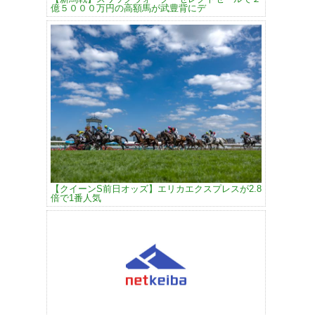
億５０００万円の高額馬が武豊背にデ
【クイーンS前日オッズ】エリカエクスプレスが2.8
倍で1番人気