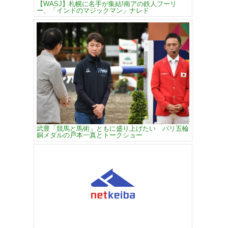
【WASJ】札幌に名手が集結!南アの鉄人フーリ
ー、「インドのマジックマン」ナレド
武豊「競馬と馬術」ともに盛り上げたい パリ五輪
銅メダルの戸本一真とトークショー