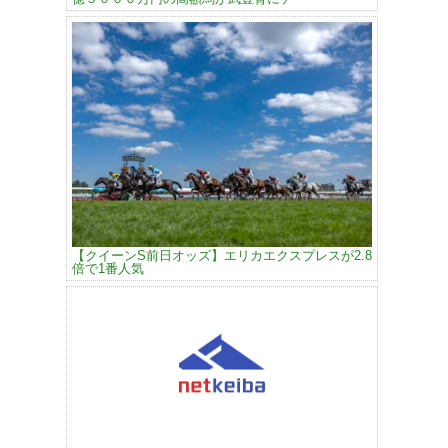
【クイーンS前日オッズ】エリカエクスプレスが2.8
倍で1番人気