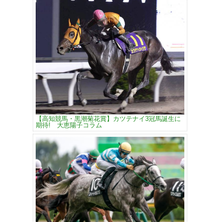
【高知競馬・黒潮菊花賞】カツテナイ3冠馬誕生に
期待! 大恵陽子コラム