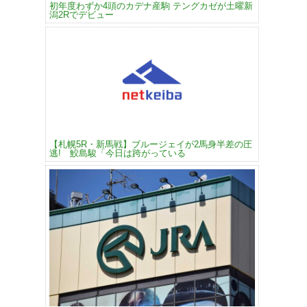
初年度わずか4頭のカデナ産駒 テングカゼが土曜新
潟2Rでデビュー
【札幌5R・新馬戦】ブルージェイが2馬身半差の圧
逃! 鮫島駿「今日は跨がっている