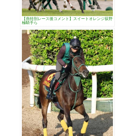
【燕特別レース後コメント】スイートオレンジ荻野
極騎手ら