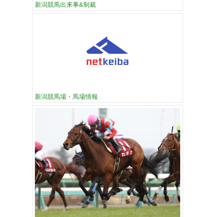
新潟競馬出来事&制裁
新潟競馬場・馬場情報