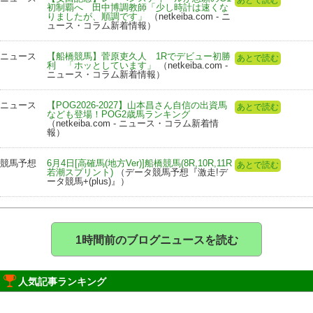
初制覇へ 田中博調教師「少し時計は速くな
りましたが、順調です」
（netkeiba.com - ニ
ュース・コラム新着情報）
ニュース
【船橋競馬】菅原吏久人 1Rでデビュー初勝
あとで読む
利 「ホッとしています」
（netkeiba.com -
ニュース・コラム新着情報）
ニュース
【POG2026-2027】山本昌さん自信の出資馬
あとで読む
なども登場！POG2歳馬ランキング
（netkeiba.com - ニュース・コラム新着情
報）
競馬予想
6月4日[高確馬(地方Ver)]船橋競馬(8R,10R,11R
あとで読む
若潮スプリント)
（データ競馬予想『激走!デ
ータ競馬+(plus)』）
1時間前のブログニュースを読む
人気記事ランキング