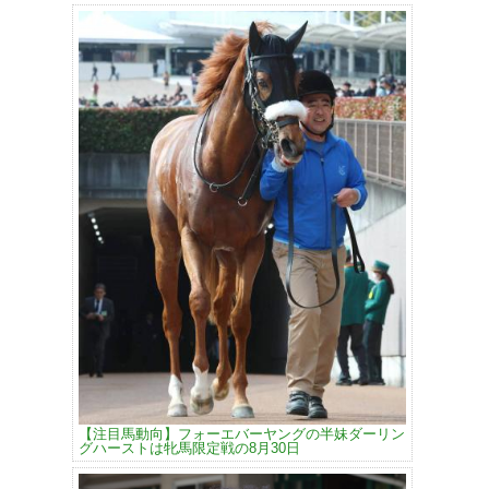
【注目馬動向】フォーエバーヤングの半妹ダーリン
グハーストは牝馬限定戦の8月30日